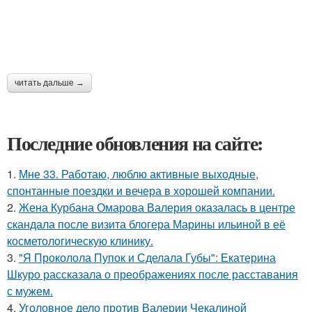
читать дальше →
Последние обновления на сайте:
1.
Мне 33. Работаю, люблю активные выходные,
спонтанные поездки и вечера в хорошей компании.
2.
Жена Курбана Омарова Валерия оказалась в центре
скандала после визита блогера Марины ильиной в её
косметологическую клинику.
3.
"Я Проколола Пупок и Сделала Губы": Екатерина
Шкуро рассказала о преображениях после расставания
с мужем.
4.
Уголовное дело против Валерии Чекалиной