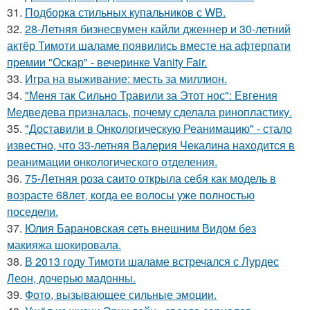
31.
Подборка стильных купальников с WB.
32.
28-Летняя бизнесвумен кайли дженнер и 30-летний
актёр Тимоти шаламе появились вместе на афтерпати
премии "Оскар" - вечеринке Vanity Fair.
33.
Игра на выживание: месть за миллион.
34.
"Меня так Сильно Травили за Этот нос": Евгения
Медведева призналась, почему сделала ринопластику.
35.
"Доставили в Онкологическую Реанимацию" - стало
известно, что 33-летняя Валерия Чекалина находится в
реанимации онкологического отделения.
36.
75-Летняя роза саито открыла себя как модель в
возрасте 68лет, когда ее волосы уже полностью
поседели.
37.
Юлия Барановская сеть внешним Видом без
макияжа шокировала.
38.
В 2013 году Тимоти шаламе встречался с Лурдес
Леон, дочерью мадонны.
39.
Фото, вызывающее сильные эмоции.