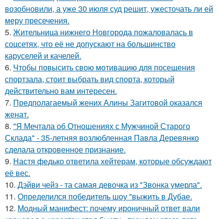
возобновили, а уже 30 июля суд решит, ужесточать ли ей
меру пресечения.
5.
Жительница нижнего Новгорода пожаловалась в
соцсетях, что её не допускают на большинство
каруселей и качелей.
6.
Чтобы повысить свою мотивацию для посещения
спортзала, стоит выбрать вид спорта, который
действительно вам интересен.
7.
Предполагаемый жених Алины Загитовой оказался
женат.
8.
"Я Мечтала об Отношениях с Мужчиной Старого
Склада" - 35-летняя возлюбленная Павла Деревянко
сделала откровенное признание.
9.
Настя федько ответила хейтерам, которые обсуждают
её вес.
10.
Дэйви чейз - та самая девочка из "Звонка умерла".
11.
Определился победитель шоу "выжить в Дубае.
12.
Модный манифест: почему ироничный ответ вали