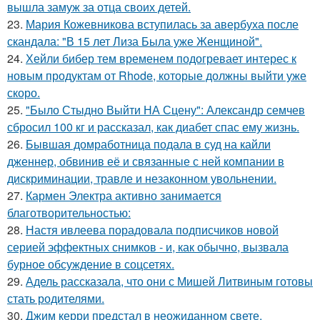
вышла замуж за отца своих детей.
23.
Мария Кожевникова вступилась за авербуха после
скандала: "В 15 лет Лиза Была уже Женщиной".
24.
Хейли бибер тем временем подогревает интерес к
новым продуктам от Rhode, которые должны выйти уже
скоро.
25.
"Было Стыдно Выйти НА Сцену": Александр семчев
сбросил 100 кг и рассказал, как диабет спас ему жизнь.
26.
Бывшая домработница подала в суд на кайли
дженнер, обвинив её и связанные с ней компании в
дискриминации, травле и незаконном увольнении.
27.
Кармен Электра активно занимается
благотворительностью:
28.
Настя ивлеева порадовала подписчиков новой
серией эффектных снимков - и, как обычно, вызвала
бурное обсуждение в соцсетях.
29.
Адель рассказала, что они с Мишей Литвиным готовы
стать родителями.
30.
Джим керри предстал в неожиданном свете.