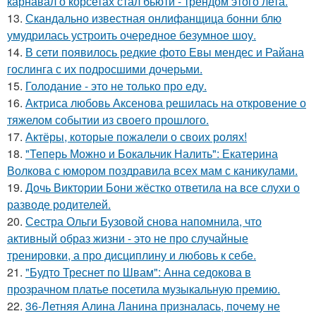
карнавал о корсетах стал бьюти - трендом этого лета.
13.
Скандально известная онлифанщица бонни блю
умудрилась устроить очередное безумное шоу.
14.
В сети появилось редкие фото Евы мендес и Райана
гослинга с их подросшими дочерьми.
15.
Голодание - это не только про еду.
16.
Актриса любовь Аксенова решилась на откровение о
тяжелом событии из своего прошлого.
17.
Актёры, которые пожалели о своих ролях!
18.
"Теперь Можно и Бокальчик Налить": Екатерина
Волкова с юмором поздравила всех мам с каникулами.
19.
Дочь Виктории Бони жёстко ответила на все слухи о
разводе родителей.
20.
Сестра Ольги Бузовой снова напомнила, что
активный образ жизни - это не про случайные
тренировки, а про дисциплину и любовь к себе.
21.
"Будто Треснет по Швам": Анна седокова в
прозрачном платье посетила музыкальную премию.
22.
36-Летняя Алина Ланина призналась, почему не