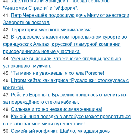
40.
Ушёл из жизни Эрик дейн - звезда сериалов
"Анатомия Страсти" и "эйфория".
41.
Петр Чернышёв подросшую дочь Милу от анастасии
Заворотнюк показал.
42.
Территория мужского минимализма.
43.
В куршевеле, знаменитом горнолыжном курорте во
французских Альпах, к русской гламурной компании
присоединились новые участники.
44.
Учёные выяснили, что женские ягодицы реально
успокаивают мужчин.
45.
"Ты меня не уважаешь, я хотела Porsche!
46.
Шторм хейта: как актриса "Русалочки" столкнулась с
критикой.
47.
Рейс из Европы в Бразилию пришлось отменить из-
за повреждённого стекла кабины.
48.
Сильная и точно независимая женщина!
49.
Как обычная поездка в автобусе может превратиться
в незабываемое мини путешествие!
50.
Семейный конфликт: Шайло, младшая дочь