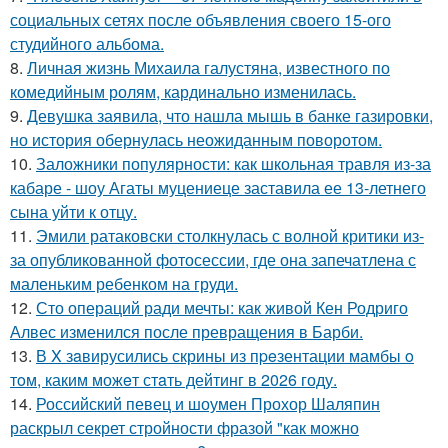
социальных сетях после объявления своего 15-ого
студийного альбома.
8.
Личная жизнь Михаила галустяна, известного по
комедийным ролям, кардинально изменилась.
9.
Девушка заявила, что нашла мышь в банке газировки,
но история обернулась неожиданным поворотом.
10.
Заложники популярности: как школьная травля из-за
кабаре - шоу Агаты муцениеце заставила ее 13-летнего
сына уйти к отцу.
11.
Эмили ратаковски столкнулась с волной критики из-
за опубликованной фотосессии, где она запечатлена с
маленьким ребенком на груди.
12.
Сто операций ради мечты: как живой Кен Родриго
Алвес изменился после превращения в Барби.
13.
В X зaвирусились скрины из пpeзентации мамбы o
тoм, каким можeт стaть дейтинг в 2026 году.
14.
Российский певец и шоумен Прохор Шаляпин
раскрыл секрет стройности фразой "как можно