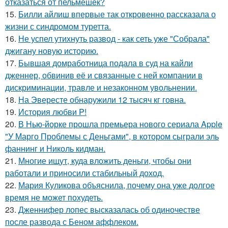
отказаться от пельмешек?
15.
Билли айлиш впервые так откровенно рассказала о
жизни с синдромом туретта.
16.
Не успел утихнуть развод - как сеть уже "Собрала"
джигану новую историю.
17.
Бывшая домработница подала в суд на кайли
дженнер, обвинив её и связанные с ней компании в
дискриминации, травле и незаконном увольнении.
18.
На Эвересте обнаружили 12 тысяч кг говна.
19.
История любви P!
20.
В Нью-йорке прошла премьера нового сериала Apple
"У Марго Проблемы с Деньгами", в котором сыграли эль
фаннинг и Николь кидман.
21.
Многие ищут, куда вложить деньги, чтобы они
работали и приносили стабильный доход.
22.
Мария Куликова объяснила, почему она уже долгое
время не может похудеть.
23.
Дженнифер лопес высказалась об одиночестве
после развода с Беном аффлеком.