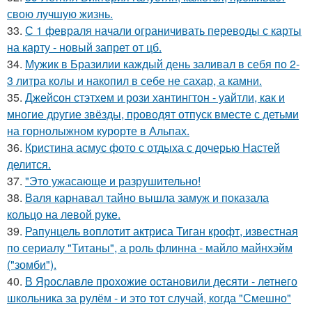
свою лучшую жизнь.
33.
С 1 февраля начали ограничивать переводы с карты
на карту - новый запрет от цб.
34.
Мужик в Бразилии каждый день заливал в себя по 2-
3 литра колы и накопил в себе не сахар, а камни.
35.
Джейсон стэтхем и рози хантингтон - уайтли, как и
многие другие звёзды, проводят отпуск вместе с детьми
на горнолыжном курорте в Альпах.
36.
Кристина асмус фото с отдыха с дочерью Настей
делится.
37.
"Это ужасающе и разрушительно!
38.
Валя карнавал тайно вышла замуж и показала
кольцо на левой руке.
39.
Рапунцель воплотит актриса Тиган крофт, известная
по сериалу "Титаны", а роль флинна - майло майнхэйм
("зомби").
40.
В Ярославле прохожие остановили десяти - летнего
школьника за рулём - и это тот случай, когда "Смешно"