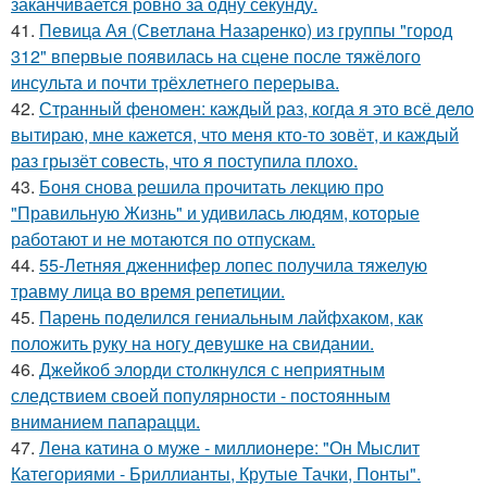
заканчивается ровно за одну секунду.
41.
Певица Ая (Светлана Назаренко) из группы "город
312" впервые появилась на сцене после тяжёлого
инсульта и почти трёхлетнего перерыва.
42.
Странный феномен: каждый раз, когда я это всё дело
вытираю, мне кажется, что меня кто-то зовёт, и каждый
раз грызёт совесть, что я поступила плохо.
43.
Боня снова решила прочитать лекцию про
"Правильную Жизнь" и удивилась людям, которые
работают и не мотаются по отпускам.
44.
55-Летняя дженнифер лопес получила тяжелую
травму лица во время репетиции.
45.
Парень поделился гениальным лайфхаком, как
положить руку на ногу девушке на свидании.
46.
Джейкоб элорди столкнулся с неприятным
следствием своей популярности - постоянным
вниманием папарацци.
47.
Лена катина о муже - миллионере: "Он Мыслит
Категориями - Бриллианты, Крутые Тачки, Понты".