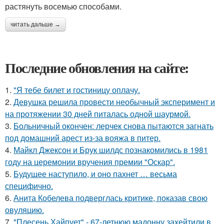
растянуть восемью способами.
читать дальше →
Последние обновления на сайте:
1.
"Я тебе билет и гостиницу оплачу.
2.
Девушка решила провести необычный эксперимент и
на протяжении 30 дней питалась одной шаурмой.
3.
Больничный окончен: лерчек снова пытаются загнать
под домашний арест из-за вояжа в питер.
4.
Майкл Джексон и Брук шилдс познакомились в 1981
году на церемонии вручения премии "Оскар".
5.
Будущее наступило, и оно пахнет … весьма
специфично.
6.
Анита Кобелева подверглась критике, показав свою
овуляцию.
7.
"Плесень Хайпует" - 67-летнюю мадонну захейтили в