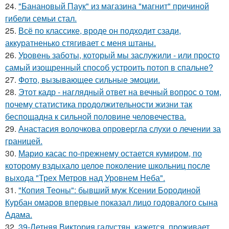
24.
"Банановый Паук" из магазина "магнит" причиной
гибели семьи стал.
25.
Всё по классике, вроде он подходит сзади,
аккуратненько стягивает с меня штаны.
26.
Уровень заботы, который мы заслужили - или просто
самый изощренный способ устроить потоп в спальне?
27.
Фото, вызывающее сильные эмоции.
28.
Этот кадр - наглядный ответ на вечный вопрос о том,
почему статистика продолжительности жизни так
беспощадна к сильной половине человечества.
29.
Анастасия волочкова опровергла слухи о лечении за
границей.
30.
Марио касас по-прежнему остается кумиром, по
которому вздыхало целое поколение школьниц после
выхода "Трех Метров над Уровнем Неба".
31.
"Копия Теоны": бывший муж Ксении Бородиной
Курбан омаров впервые показал лицо годовалого сына
Адама.
32.
39-Летняя Виктория галустян, кажется, проживает