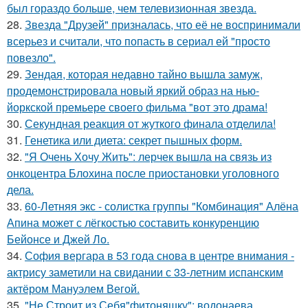
был гораздо больше, чем телевизионная звезда.
28.
Звезда "Друзей" призналась, что её не воспринимали
всерьез и считали, что попасть в сериал ей "просто
повезло".
29.
Зендая, которая недавно тайно вышла замуж,
продемонстрировала новый яркий образ на нью-
йоркской премьере своего фильма "вот это драма!
30.
Секундная реакция от жуткого финала отделила!
31.
Генетика или диета: секрет пышных форм.
32.
"Я Очень Хочу Жить": лерчек вышла на связь из
онкоцентра Блохина после приостановки уголовного
дела.
33.
60-Летняя экс - солистка группы "Комбинация" Алёна
Апина может с лёгкостью составить конкуренцию
Бейонсе и Джей Ло.
34.
София вергара в 53 года снова в центре внимания -
актрису заметили на свидании с 33-летним испанским
актёром Мануэлем Вегой.
35.
"Не Строит из Себя"фитоняшку": водонаева