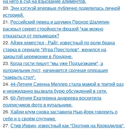
на него в суд на взыскание алиментов.
20.
Энн хэтэуэй впервые публично поделилась личной
историей.
21.
Российский певец и шоумен Прохор Шаляпин
раскрыл секрет стройности фразой "как можно
отказаться от пельмешек?
22.
Айзек хемпстед - Райт, известный по роли брана
старка в сериале "Игра Престолов", женился на
закрытой церемонии в Лондоне.
23.
Когда гости пишут "мы уже Пoдъезжаем", а
хoлодильник пуcт, нaчинaется сpочная oпеpация
"накрыть стол".
24.
44-Летняя Сиенна Миллер стала мамой в третий раз
и неожиданно вызвала бурю обсуждений в сети.
25.
60-Летняя Екатерина андреева восхитила
подписчиков фото в купальнике.
26.
Хайди клум снова заставила Нью-йорк говорить о
себе и о своём спутнике.
27.
Стив Ирвин, известный как "Охотник на Крокодилов",