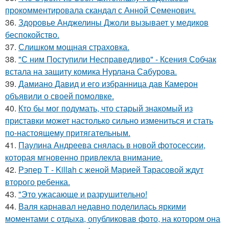
прокомментировала скандал с Анной Семенович.
36.
Здоровье Анджелины Джоли вызывает у медиков
беспокойство.
37.
Слишком мощная страховка.
38.
"С ним Поступили Несправедливо" - Ксения Собчак
встала на защиту комика Нурлана Сабурова.
39.
Дамиано Давид и его избранница дав Камерон
объявили о своей помолвке.
40.
Кто бы мог подумать, что старый знакомый из
приставки может настолько сильно измениться и стать
по-настоящему притягательным.
41.
Паулина Андреева снялась в новой фотосессии,
которая мгновенно привлекла внимание.
42.
Рэпер T - Killah с женой Марией Тарасовой ждут
второго ребенка.
43.
"Это ужасающе и разрушительно!
44.
Валя карнавал недавно поделилась яркими
моментами с отдыха, опубликовав фото, на котором она