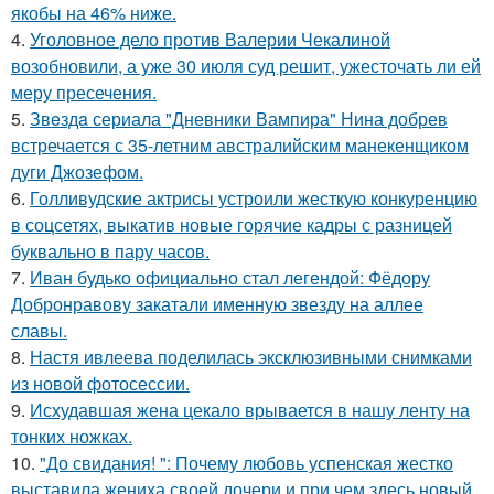
якобы на 46% ниже.
4.
Уголовное дело против Валерии Чекалиной
возобновили, а уже 30 июля суд решит, ужесточать ли ей
меру пресечения.
5.
Звeздa сериала "Дневники Вампира" Нина добрев
встречается с 35-летним австралийским манекенщиком
дуги Джозефом.
6.
Голливудские актрисы устроили жесткую конкуренцию
в соцсетях, выкатив новые горячие кадры с разницей
буквально в пару часов.
7.
Иван будько официально стал легендой: Фёдору
Добронравову закатали именную звезду на аллее
славы.
8.
Настя ивлеева поделилась эксклюзивными снимками
из новой фотосессии.
9.
Исхудавшая жена цекало врывается в нашу ленту на
тонких ножках.
10.
"До свидания! ": Почему любовь успенская жестко
выставила жениха своей дочери и при чем здесь новый