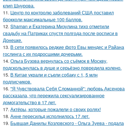
клип Шнурова.
11.
Центр по контролю заболеваний США поставил
брокколи максимальные 100 баллов.
12.
Shaman и Екатерина Мизулина тихо отметили
свадьбу на Патриках спустя полгода после росписи в
Донецке.
13.
В сети появилось редкие фото Евы мендес и Райана
гослинга с их подросшими дочерьми.
14.
Ольга Бузова вернулась со съёмок в Москву,
подскользнулась в душе и серьёзно повредила колено.
15.
В Китае украли и съели собаку с 1, 5 млн
подписчиков.
16.
"Я Чувствовала Себя Сломанной": любовь Аксенова
рассказала, что пережила сексуализированное
домогательство в 17 лет.
17.
Актёры, которые пожалели о своих ролях!
18.
Анне пересильд исполнилось 17 лет.
19.
Бывшая Данилы Козловского - Ольга Зуева - подала