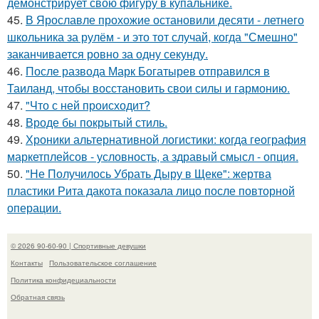
демонстрирует свою фигуру в купальнике.
45.
В Ярославле прохожие остановили десяти - летнего
школьника за рулём - и это тот случай, когда "Смешно"
заканчивается ровно за одну секунду.
46.
После развода Марк Богатырев отправился в
Таиланд, чтобы восстановить свои силы и гармонию.
47.
"Что с ней происходит?
48.
Вроде бы покрытый стиль.
49.
Хроники альтернативной логистики: когда география
маркетплейсов - условность, а здравый смысл - опция.
50.
"Не Получилось Убрать Дыру в Щеке": жертва
пластики Рита дакота показала лицо после повторной
операции.
© 2026 90-60-90 | Спортивные девушки
Контакты
Пользовательское соглашение
Политика конфидециальности
Обратная связь