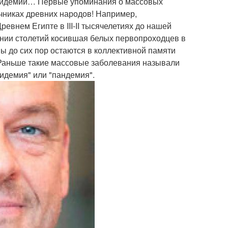
эпидемии… Первые упоминания о массовых
чниках древних народов! Например,
внем Египте в III-II тысячелетиях до нашей
ении столетий косившая белых первопроходцев в
 до сих пор остаются в коллективной памяти
… Раньше такие массовые заболевания называли
пидемия" или "пандемия".