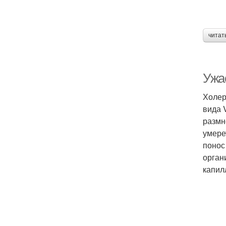
читат
Ужа
Холер
вида 
размн
умере
понос
орган
капил