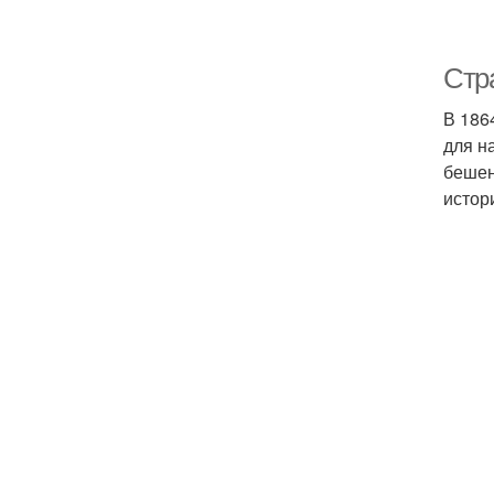
Стр
В 186
для н
бешен
истор