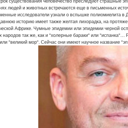
срок существования человечество преследуют страшные 
нях людей и животных встречаются еще в письменных исто
менные исследователи узнали о вспышке полиомиелита в Дре
Давнюю историю имеет также желтая лихорадка, на протяж
ческой Африке. Чумные эпидемии или эпидемии черной оспы
х народов так же, как и "холерные бараки" или "испанка"
 или "великий мор". Сейчас они имеют научное название "э