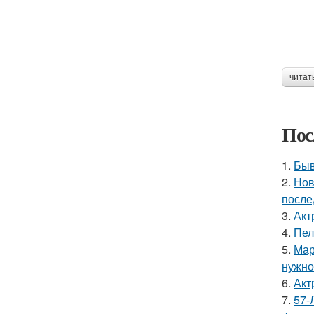
читат
Пос
1.
Быв
2.
Нов
после
3.
Акт
4.
Пел
5.
Мар
нужно 
6.
Акт
7.
57-