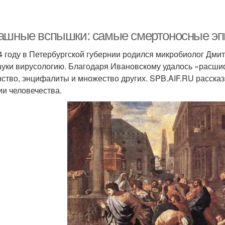
ашные вспышки: самые смертоносные эп
4 году в Петербургской губернии родился микробиолог Дми
ауки вирусологию. Благодаря Ивановскому удалось «расшиф
ство, энцифалиты и множество других. SPB.AIF.RU расска
ии человечества.