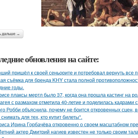
ь дальше →
ледние обновления на сайте:
ший пришёл к своей сеньорите и потребовал вернуть все п
ая съёмка для бренда KHY стала полной противоположност
дние годы.
рисе плаксы мертл было 37, когда она прошла кастинг на р
агея с размахом отметила 40-летие и поделилась кадрами с
го Робби объяснила, почему не боится откровенных сцен, в 
снимать для тех, кто купит билеты".
риса Ирина Горбачёва откровенно о своем масштабном пр
Летний актер Дмитрий нагиев известен не только своим тал