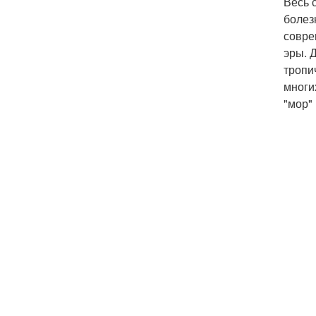
Весь 
болез
совре
эры. 
тропи
многи
"мор"