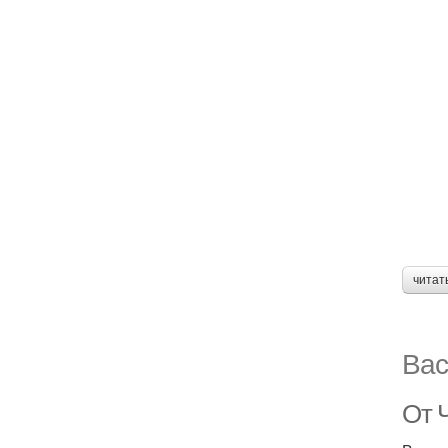
читат
Вас
От 