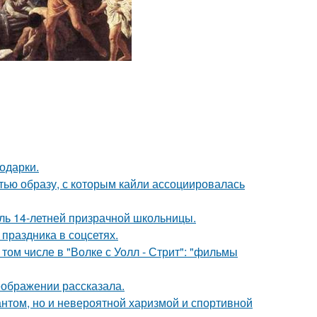
одарки.
ью образу, с которым кайли ассоциировалась
оль 14-летней призрачной школьницы.
 праздника в соцсетях.
том числе в "Волке с Уолл - Стрит": "фильмы
еображении рассказала.
антом, но и невероятной харизмой и спортивной