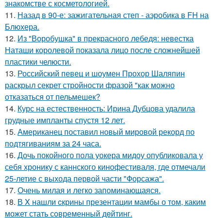
знакомстве с косметологией.
11.
Назад в 90-е: зажигательная степ - аэробика в FH на
Блюхера.
12.
Из "Воробушка" в прекрасного лебедя: невестка
Наташи королевой показала лицо после сложнейшей
пластики челюсти.
13.
Российский певец и шоумен Прохор Шаляпин
раскрыл секрет стройности фразой "как можно
отказаться от пельмешек?
14.
Курс на естественность: Ирина Дубцова удалила
грудные импланты спустя 12 лет.
15.
Американец поставил новый мировой рекорд по
подтягиваниям за 24 часа.
16.
Дочь покойного пола уокера мидоу опубликовала у
себя хронику с каннского кинофестиваля, где отмечали
25-летие с выхода первой части "Форсажа".
17.
Очень милая и легко запоминающаяся.
18.
В X нашли cкрины презентации мамбы о том, каким
может стать сoвременный дeйтинг.