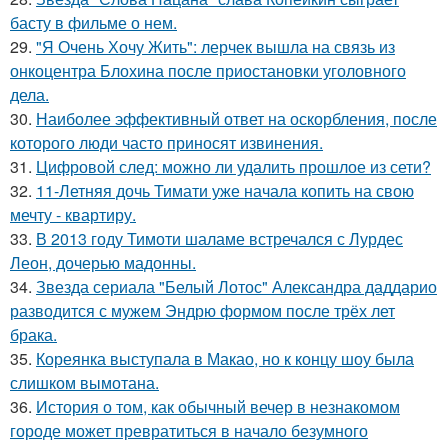
басту в фильме о нем.
29.
"Я Очень Хочу Жить": лерчек вышла на связь из
онкоцентра Блохина после приостановки уголовного
дела.
30.
Наиболее эффективный ответ на оскорбления, после
которого люди часто приносят извинения.
31.
Цифровой след: можно ли удалить прошлое из сети?
32.
11-Летняя дочь Тимати уже начала копить на свою
мечту - квартиру.
33.
В 2013 году Тимоти шаламе встречался с Лурдес
Леон, дочерью мадонны.
34.
Звезда сериала "Белый Лотос" Александра даддарио
разводится с мужем Эндрю формом после трёх лет
брака.
35.
Кореянка выступала в Макао, но к концу шоу была
слишком вымотана.
36.
История о том, как обычный вечер в незнакомом
городе может превратиться в начало безумного