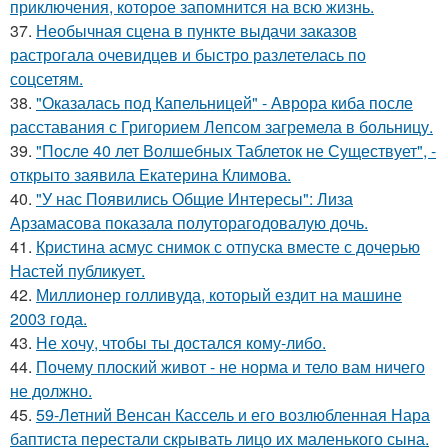
приключения, которое запомнится на всю жизнь.
37.
Необычная сцена в пункте выдачи заказов
растрогала очевидцев и быстро разлетелась по
соцсетям.
38.
"Оказалась под Капельницей" - Аврора киба после
расставания с Григорием Лепсом загремела в больницу.
39.
"После 40 лет Волшебных Таблеток не Существует", -
открыто заявила Екатерина Климова.
40.
"У нас Появились Общие Интересы": Лиза
Арзамасова показала полуторагодовалую дочь.
41.
Кристина асмус снимок с отпуска вместе с дочерью
Настей публикует.
42.
Миллионер голливуда, который ездит на машине
2003 года.
43.
Не хочу, чтобы ты достался кому-либо.
44.
Почему плоский живот - не норма и тело вам ничего
не должно.
45.
59-Летний Венсан Кассель и его возлюбленная Нара
баптиста перестали скрывать лицо их маленького сына.