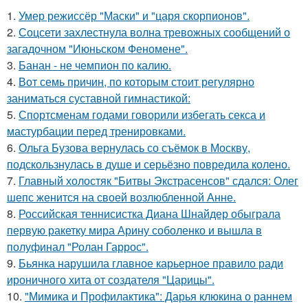
1.
Умер режиссёр "Маски" и "царя скорпионов".
2.
Соцсети захлестнула волна тревожных сообщений о
загадочном "Июньском Феномене".
3.
Банан - не чемпион по калию.
4.
Вот семь причин, по которым стоит регулярно
заниматься суставной гимнастикой:
5.
Спортсменам годами говорили избегать секса и
мастурбации перед тренировками.
6.
Ольга Бузова вернулась со съёмок в Москву,
подскользнулась в душе и серьёзно повредила колено.
7.
Главный холостяк "Битвы Экстрасенсов" сдался: Олег
шепс женится на своей возлюбленной Анне.
8.
Российская теннисистка Диана Шнайдер обыграла
первую ракетку мира Арину соболенко и вышла в
полуфинал "Ролан Гаррос".
9.
Бьянка нарушила главное карьерное правило ради
ироничного хита от создателя "Царицы".
10.
"Мимика и Профилактика": Дарья клюкина о раннем