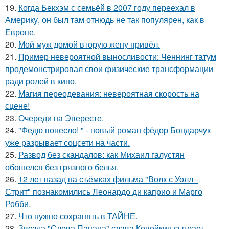
19.
Когда Бекхэм с семьёй в 2007 году переехал в
Америку, он был там отнюдь не так популярен, как в
Европе.
20.
Мой муж домой вторую жену привёл.
21.
Пример невероятной выносливости: Ченнинг татум
продемонстрировал свои физические трансформации
ради ролей в кино.
22.
Магия переодевания: невероятная скорость на
сцене!
23.
Очереди на Эвересте.
24.
"Федю понесло! " - новый роман фёдор Бондарчук
уже разрывает соцсети на части.
25.
Развод без скандалов: как Михаил галустян
обошелся без грязного белья.
26.
12 лет назад на съёмках фильма "Волк с Уолл -
Стрит" познакомились Леонардо ди каприо и Марго
Робби.
27.
Что нужно сохранять в ТАЙНЕ.
28.
Звезда "Слова Пацана" слава Копейкин сыграет