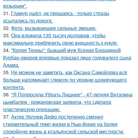
козырьки".
31.
Гламур ушёл, не прощаясь - только стразы
осыпались по дороге.
32.
Фото, вызывающее сильные эмоции.
33.
Она вложила 135 тысяч долларов, чтобы
максимально приблизить свою внешность к кукле.
34.
"Копия Теоны": бывший муж Ксении Бородиной
Курбан омаров впервые показал лицо годовалого сына
Адама.
35.
Не можем не заметить, как Оксана Самойлова всё
больше напоминает глюкозу по уровню шокирующего
контента.
36.
"Я Попросила Убрать Лишнее" - 47-летняя Виталина
цымбалюк - романовская заявила, что сделала
пластическую операцию.
37.
Актер Уиллем Дефо постепенно сменил
стремительный темп жизни в Нью-йорке на более
спокойную жизнь в итальянской сельской местности.