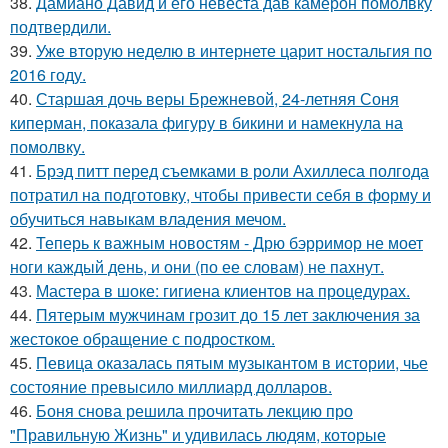
38.
Дамиано Давид и его невеста дав камерон помолвку
подтвердили.
39.
Уже вторую неделю в интернете царит ностальгия по
2016 году.
40.
Старшая дочь веры Брежневой, 24-летняя Соня
киперман, показала фигуру в бикини и намекнула на
помолвку.
41.
Брэд питт перед съемками в роли Ахиллеса полгода
потратил на подготовку, чтобы привести себя в форму и
обучиться навыкам владения мечом.
42.
Теперь к важным новостям - Дрю бэрримор не моет
ноги каждый день, и они (по ее словам) не пахнут.
43.
Мастера в шоке: гигиена клиентов на процедурах.
44.
Пятерым мужчинам грозит до 15 лет заключения за
жестокое обращение с подростком.
45.
Певица оказалась пятым музыкантом в истории, чье
состояние превысило миллиард долларов.
46.
Боня снова решила прочитать лекцию про
"Правильную Жизнь" и удивилась людям, которые