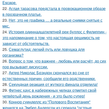
Escape.
22.
Аглая тарасова предстала в провокационном образе
в прозрачном платье.
23.
Нет, это не графика … а реальные снимки снятые с
мкс.
24.
История одиннадцатилетней реи буллос с Филиппин -
это напоминание о том, что настоящая решимость не
зависит от обстоятельств.
25.
Семаглутид: легкий путь или ловушка для
организма?
26.
Вопрос о том, что важнее - любовь или расчёт, до сих
пор вызывает дискуссии.
27.
Актер Николас Брэндон скончался во сне от
естественных причин, сообщили его родственники.
28.
Секундная реакция от жуткого финала отделила!
29.
Фитнес хаус в набережных челнах отметил свой
четвёртый день рождения - и это было супер!
30.
Коннор суинделлс из "Полового Воспитания"
женился на Эмбер Андерсон из сериала "острые