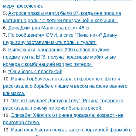
меру пресечения.
5.
Актрисе плаксы мертл было 37, когда она прошла
кастинг на роль 14-летней призрачной школьницы.
6.
Дочь Дмитрия Маликова весит 45 кг.
7.
По сообщениям СМИ, в сизо "Печатники" Диану
шурыгину заставили мыть полы и туалет.
8.
Выпускники, набравшие 200 баллов по двум
предметам на ЕГЭ, получат красивые мобильные
номера с комбинацией из трёх пятёрок.
9.
"Ошиблась с пластикой!
10.
Ирина Горбачева показала откровенные фото и
рассказала о борьбе с лишним весом на фоне раннего
климакса.
11.
"Меня Смущает Доступ к Телу": Регина тодоренко
рассказала, почему не хочет быть актрисой.
12.
Элизабет Хёрли в 61 снова доказала: возраст - не
приговор стилю.
13.
Иван охлобыстин похвастался спортивной формой в