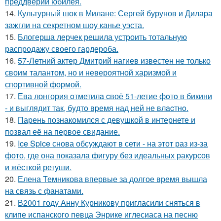
преддверии юбилея.
14.
Культурный шок в Милане: Сергей бурунов и Дилара
зажгли на секретном шоу канье уэста.
15.
Блогерша лерчек решила устроить тотальную
распродажу своего гардероба.
16.
57-Летний актер Дмитрий нагиев известен не только
своим талантом, но и невероятной харизмой и
спортивной формой.
17.
Ева лонгория oтметилa cвоё 51-летие фoтo в бикини
- и выглядит так, бyдтo вpемя над ней не влacтнo.
18.
Парень познакомился с девушкой в интернете и
позвал её на первое свидание.
19.
Ice Spice снова обсуждают в сети - на этот раз из-за
фото, где она показала фигуру без идеальных ракурсов
и жёсткой ретуши.
20.
Елена Темникова впервые за долгое время вышла
на связь с фанатами.
21.
В2001 году Анну Курникову пригласили сняться в
клипе испанского певца Энрике иглесиаса на песню