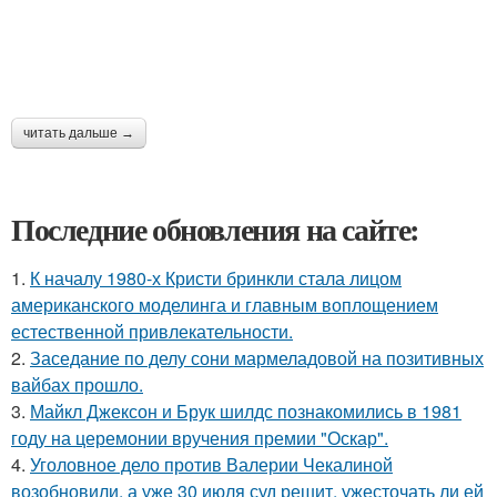
читать дальше →
Последние обновления на сайте:
1.
К началу 1980-х Кристи бринкли стала лицом
американского моделинга и главным воплощением
естественной привлекательности.
2.
Заседание по делу сони мармеладовой на позитивных
вайбах прошло.
3.
Майкл Джексон и Брук шилдс познакомились в 1981
году на церемонии вручения премии "Оскар".
4.
Уголовное дело против Валерии Чекалиной
возобновили, а уже 30 июля суд решит, ужесточать ли ей