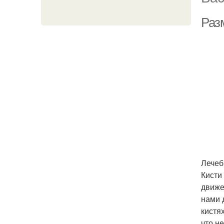
Разм
Лечеб
Кисти
движе
нами 
кистя
что не