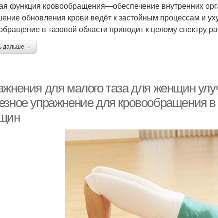
ая функция кровообращения—обеспечение внутренних орга
ение обновления крови ведёт к застойным процессам и ух
обращение в тазовой области приводит к целому спектру р
ь дальше →
ажнения для малого таза для женщин ул
езное упражнение для кровообращения в 
щин