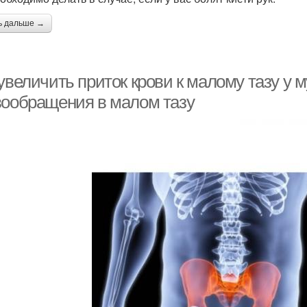
ь дальше →
 увеличить приток крови к малому тазу у
вообращения в малом тазу