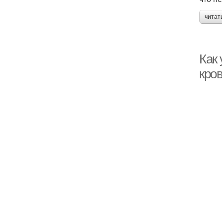
читат
Как
кро