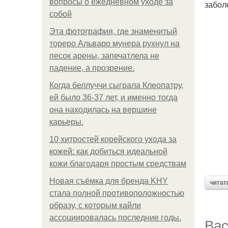
вопросы о ежедневном уходе за
забол
собой
Эта фотография, где знаменитый
тореро Альваро мунера рухнул на
песок арены, запечатлела не
падение, а прозрение.
Когда беллуччи сыграла Клеопатру,
ей было 36-37 лет, и именно тогда
она находилась на вершине
карьеры.
10 хитростей корейского ухода за
кожей: как добиться идеальной
кожи благодаря простым средствам
Новая съёмка для бренда KHY
читат
стала полной противоположностью
образу, с которым кайли
ассоциировалась последние годы.
Вас