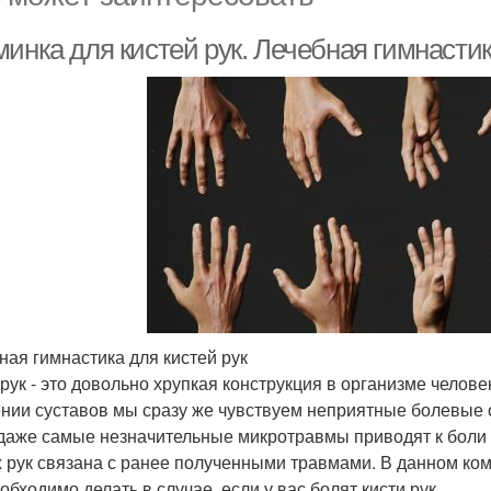
инка для кистей рук. Лечебная гимнастик
ная гимнастика для кистей рук
 рук - это довольно хрупкая конструкция в организме челов
нии суставов мы сразу же чувствуем неприятные болевые 
даже самые незначительные микротравмы приводят к боли в 
х рук связана с ранее полученными травмами. В данном ко
обходимо делать в случае, если у вас болят кисти рук.