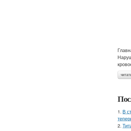
Главн
Наруш
крово
читат
Пос
1.
В с
тепер
2.
Тит