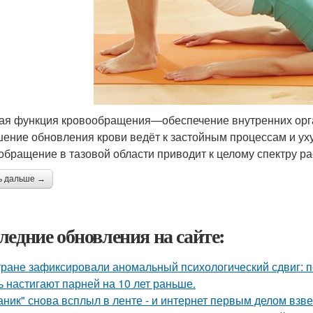
ая функция кровообращения—обеспечение внутренних орга
ение обновления крови ведёт к застойным процессам и ух
обращение в тазовой области приводит к целому спектру р
ь дальше →
ледние обновления на сайте:
тране зафиксировали аномальный психологический сдвиг: п
ь настигают парней на 10 лет раньше.
аник" снова всплыл в ленте - и интернет первым делом взве