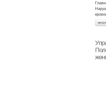
Главн
Наруш
крово
читат
Упр
Пол
жен