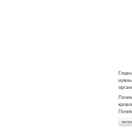
Главн
нужны
орган
Почем
крово
Почем
читат