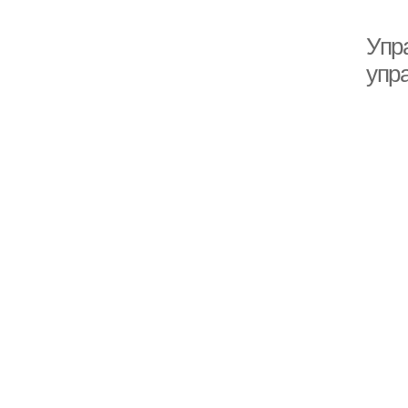
Упр
упр