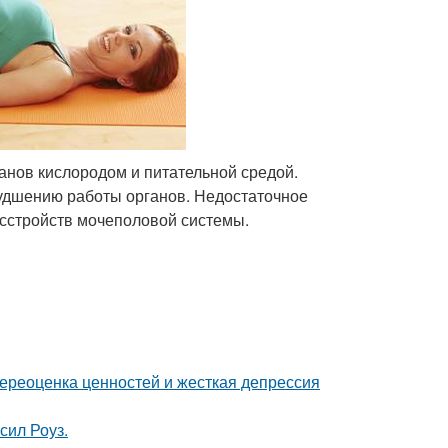
нов кислородом и питательной средой.
удшению работы органов. Недостаточное
асстройств мочеполовой системы.
ереоценка ценностей и жесткая депрессия
сил Роуз.