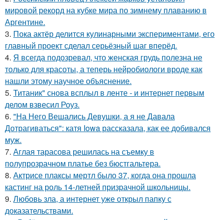
мировой рекорд на кубке мира по зимнему плаванию в
Аргентине.
3.
Пока актёр делится кулинарными экспериментами, его
главный проект сделал серьёзный шаг вперёд.
4.
Я всегда подозревал, что женская грудь полезна не
только для красоты, а теперь нейробиологи вроде как
нашли этому научное объяснение.
5.
Титаник" снова всплыл в ленте - и интернет первым
делом взвесил Роуз.
6.
"На Него Вешались Девушки, а я не Давала
Дотрагиваться": катя Iowa рассказала, как ее добивался
муж.
7.
Аглая тарасова решилась на съемку в
полупрозрачном платье без бюстгальтера.
8.
Актрисе плаксы мертл было 37, когда она прошла
кастинг на роль 14-летней призрачной школьницы.
9.
Любовь зла, а интернет уже открыл папку с
доказательствами.