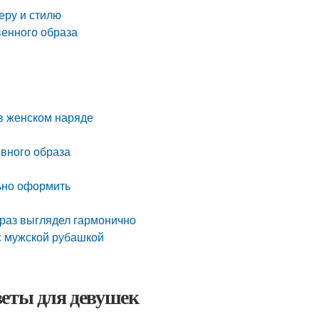
еру и стилю
венного образа
в женском наряде
евного образа
льно оформить
браз выглядел гармонично
 с мужской рубашкой
веты для девушек