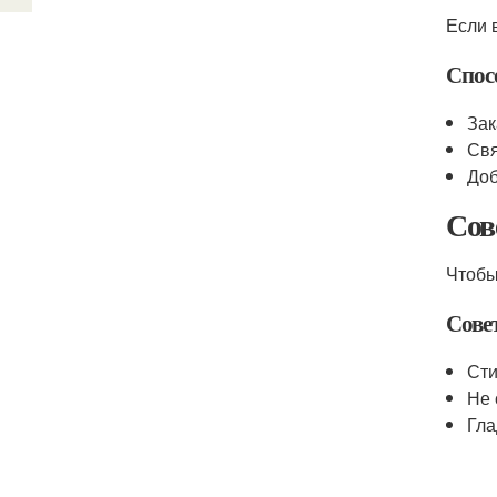
Если 
Спос
Зак
Свя
Доб
Сов
Чтобы
Сове
Сти
Не 
Гла