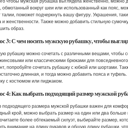
ого чтобы мужская рубашка выглядела женственно, можно д
 обмотанный вокруг шеи или использованный как пояс, мо
г талии, поможет подчеркнуть вашу фигуру. Украшения, таки
а и женственности. Также можно добавить стильную сумочку
шить образ.
ос 3: С чем носить мужскую рубашку, чтобы выгляд
ую рубашку можно сочетать с различными вещами, чтобы с
джинсовыми или классическими брюками для повседневного
нт, попробуйте сочетать рубашку с юбкой или шортами. Так
остаточно длинная, и тогда можно добавить пояса и туфель
ку с костюмом или пиджаком.
ос 4: Как выбрать подходящий размер мужской ру
 подходящего размера мужской рубашки важен для комфорт
дный крой, можно выбрать размер на один или два больше 
очитаете более обтекаемый силуэт, выбирайте размер, кото
ить внимание на длину рукавов и общую длину рубашки, чт