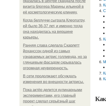
оказалась в центре скандала после
К
визита блогера Марины ильиной в
С
её косметологическую клинику.
Когда беллуччи сыграла Клеопатру,
ей было 36-37 лет, и именно тогда
она находилась на вершине
карьеры.
К
Ранняя слава сделала Скарлетт
йоханссон одной из самых
узнаваемых актрис голливуда, но за
М
глянцевым фасадом скрывалась
огромная неуверенность.
К
В сети продолжают обсуждать
К
изменения во внешности актрисы.
Пока актёр делится кулинарными
экспериментами, его главный
Как
проект сделал серьёзный шаг