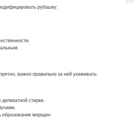
 модифицировать рубашку:
енственности.
уальным.
прятно, важно правильно за ней ухаживать:
 деликатной стирки.
лучами.
ть образование морщин.