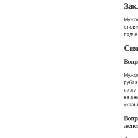
Зак
Мужск
стиля
подче
Свя
Вопр
Мужск
рубаш
вашу 
вашем
украш
Вопр
женс