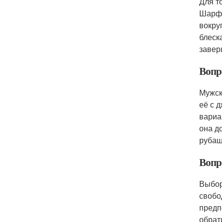
Для т
Шарф,
вокру
блеск
завер
Вопр
Мужск
её с 
вариа
она д
рубаш
Вопр
Выбор
свобо
предп
обрат