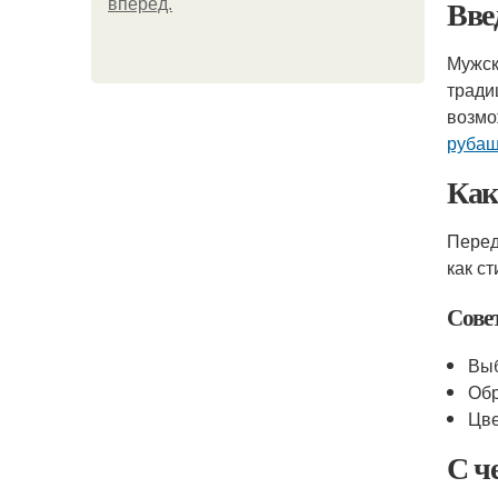
Вве
вперёд.
Мужск
тради
возмо
рубаш
Как
Перед
как ст
Сове
Выб
Обр
Цве
С ч