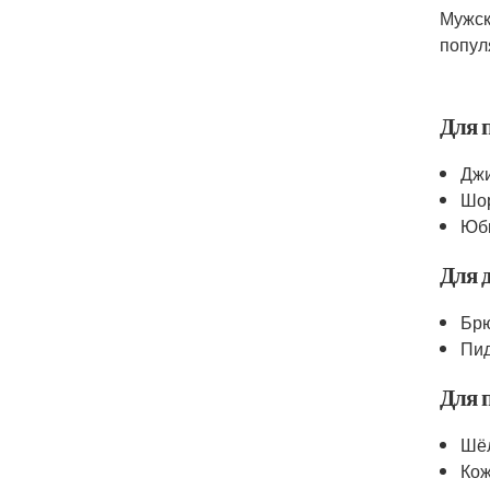
Мужск
попул
Для 
Джи
Шор
Юбк
Для 
Брю
Пид
Для 
Шёл
Кож