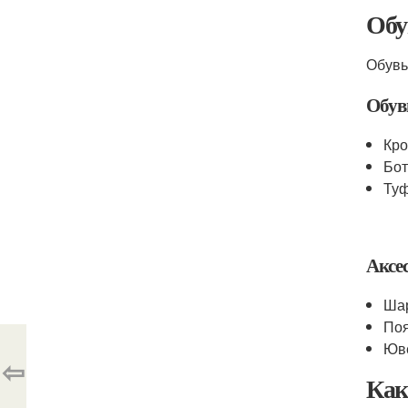
Обу
Обувь
Обув
Кро
Бот
Туф
Аксе
Шар
Поя
Юве
⇦
Как