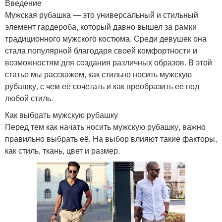
Введение
Рубашка с кардиганом
Рубашка с бейсболкой
Мужская рубашка — это универсальный и стильный
элемент гардероба, который давно вышел за рамки
традиционного мужского костюма. Среди девушек она
стала популярной благодаря своей комфортности и
Рубашка с галстуком
Рубашка с бабочкой
возможностям для создания различных образов. В этой
статье мы расскажем, как стильно носить мужскую
рубашку, с чем её сочетать и как преобразить её под
любой стиль.
Рубашка с жилетом
Рубашка с пиджаком
Как выбрать мужскую рубашку
Перед тем как начать носить мужскую рубашку, важно
правильно выбрать её. На выбор влияют такие факторы,
как стиль, ткань, цвет и размер.
Рубашка с шарфом
Рубашка с платком
Рубашка на выпуск
Рубашка на работу