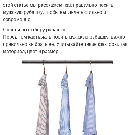
этой статье мы расскажем, как правильно носить
мужскую рубашку, чтобы выглядеть стильно и
современно.
Рубашка на вечернее
Рубашка в сочетании
Советы по выбору рубашки
мероприятие
Перед тем как начать носить мужскую рубашку, важно
правильно выбрать ее. Учитывайте такие факторы, как
материал, цвет и размер.
Образа с мужской
Рубашка для разных
рубашкой
случаев
Рубашка для женщин
Рубашка без ремня
Футболка под рубашкой
Рубашка без галстука