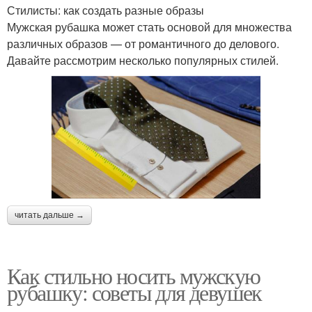
Рубашка на
Стилисты: как создать разные образы
Рубашка с женским
официальное
Мужская рубашка может стать основой для множества
гардеробом
мероприятие
различных образов — от романтичного до делового.
Давайте рассмотрим несколько популярных стилей.
Рубашки с женским
Рубашка с шортами
гардеробом
Рубашка с женским
Рубашка для сочетания
платьем
читать дальше →
Уход за женской
Рубашка с джинсами
рубашкой
Как стильно носить мужскую
рубашку: советы для девушек