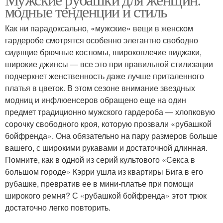
неформальной
модные тенденции и стиль
стиля
обстановке
Как ни парадоксально, «мужские» вещи в женском
гардеробе смотрятся особенно элегантно свободно
сидящие брючные костюмы, широкоплечие пиджаки,
Рубашка на женщине
Белая рубашка
широкие джинсы — все это при правильной стилизации
подчеркнет женственность даже лучше приталенного
платья в цветок. В этом сезоне внимание звездных
модниц и инфлюенсеров обращено еще на один
Рубашка в женском
Вещи для создания
предмет традиционно мужского гардероба — хлопковую
гардеробе
сорочку свободного кроя, которую прозвали «рубашкой
бойфренда». Она обязательно на пару размеров больше
вашего, с широкими рукавами и достаточной длинная.
Рубашка для женского
Рубашка с
Помните, как в одной из серий культового «Секса в
гардероба
аксессуарами
большом городе» Кэрри ушла из квартиры Бига в его
рубашке, превратив ее в мини-платье при помощи
широкого ремня? С «рубашкой бойфренда» этот трюк
достаточно легко повторить.
Рубашка для женского
Рубашка для женщины
образа