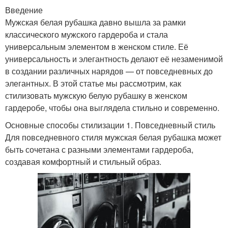
Введение
Мужская белая рубашка давно вышла за рамки
Рубашка с женской
Рубашка по размеру
классического мужского гардероба и стала
одеждой
универсальным элементом в женском стиле. Её
универсальность и элегантность делают её незаменимой
в создании различных нарядов — от повседневных до
элегантных. В этой статье мы рассмотрим, как
Одежда для создания
Рубашка для девушки
стилизовать мужскую белую рубашку в женском
гардеробе, чтобы она выглядела стильно и современно.
Основные способы стилизации 1. Повседневный стиль
Рубашка в женском
Для повседневного стиля мужская белая рубашка может
Рубашка на девушке
стиле
быть сочетана с разными элементами гардероба,
создавая комфортный и стильный образ.
Обувь для мужской
Рубашка с юбкой
рубашки