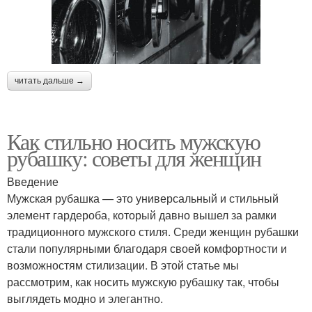
Рубашка в разных
Рубашка с брюками
сезонах
читать дальше →
Рубашка для деловых
Ткани для рубашек
мероприятий
Как стильно носить мужскую
рубашку: советы для женщин
Рубашка с короткой
Введение
Рубашка в джинсы
юбкой
Мужская рубашка — это универсальный и стильный
элемент гардероба, который давно вышел за рамки
традиционного мужского стиля. Среди женщин рубашки
стали популярными благодаря своей комфортности и
Рубашка в женском
Рубашка на выход
возможностям стилизации. В этой статье мы
образе
рассмотрим, как носить мужскую рубашку так, чтобы
выглядеть модно и элегантно.