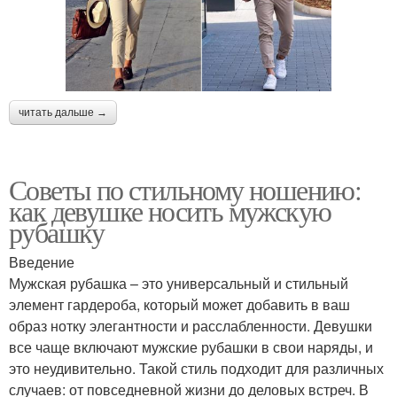
Рубашка в
Рубашка на спортивное
романтическом стиле
мероприятие
читать дальше →
Образ с мужской
Советы по стильному ношению:
Рубашки на работу
рубашкой
как девушке носить мужскую
рубашку
Введение
Мужская рубашка – это универсальный и стильный
Рубашка в клетку
Джинсовая рубашка
элемент гардероба, который может добавить в ваш
образ нотку элегантности и расслабленности. Девушки
все чаще включают мужские рубашки в свои наряды, и
это неудивительно. Такой стиль подходит для различных
Рубашка в деловом
Длинная рубашка
случаев: от повседневной жизни до деловых встреч. В
стиле