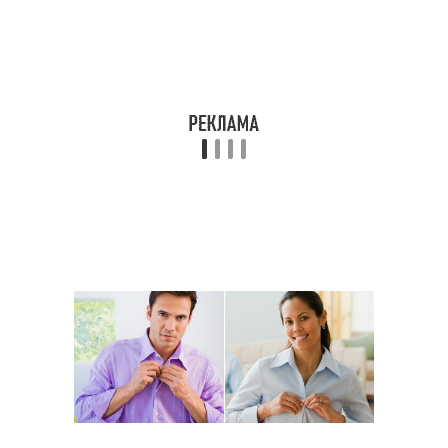
Рубашка в разных
Рубашка для ношения
сферах
Рубашка в
Рубашка для
официальной
повседневного наряда
обстановке
Рубашка в спортивном
Рубашка в зависимости
стиле
Рубашка в женственном
Рубашки для женщины
стиле