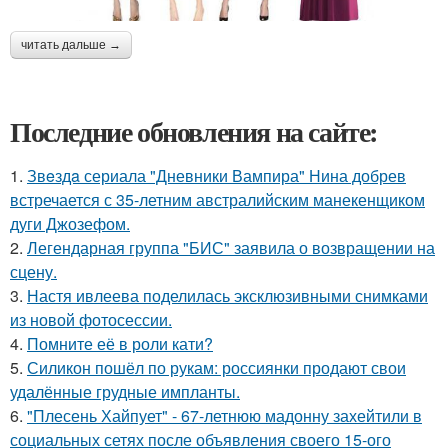
читать дальше →
Последние обновления на сайте:
1.
Звeздa сериала "Дневники Вампира" Нина добрев
встречается с 35-летним австралийским манекенщиком
дуги Джозефом.
2.
Легендарная группа "БИС" заявила о возвращении на
сцену.
3.
Настя ивлеева поделилась эксклюзивными снимками
из новой фотосессии.
4.
Помните её в роли кати?
5.
Силикон пошёл по рукам: россиянки продают свои
удалённые грудные импланты.
6.
"Плесень Хайпует" - 67-летнюю мадонну захейтили в
социальных сетях после объявления своего 15-ого