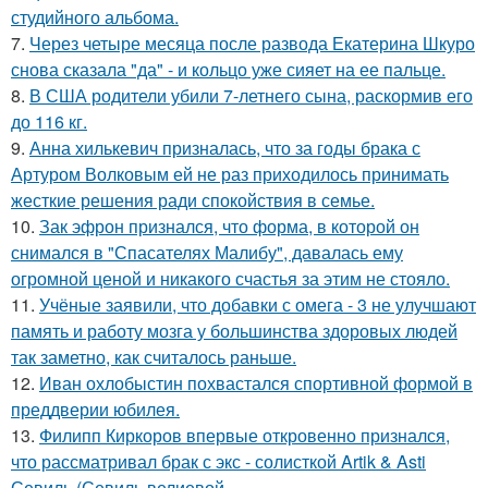
студийного альбома.
7.
Через четыре месяца после развода Екатерина Шкуро
снова сказала "да" - и кольцо уже сияет на ее пальце.
8.
В США родители убили 7-летнего сына, раскормив его
до 116 кг.
9.
Анна хилькевич призналась, что за годы брака с
Артуром Волковым ей не раз приходилось принимать
жесткие решения ради спокойствия в семье.
10.
Зак эфрон признался, что форма, в которой он
снимался в "Спасателях Малибу", давалась ему
огромной ценой и никакого счастья за этим не стояло.
11.
Учёные заявили, что добавки с омега - 3 не улучшают
память и работу мозга у большинства здоровых людей
так заметно, как считалось раньше.
12.
Иван охлобыстин похвастался спортивной формой в
преддверии юбилея.
13.
Филипп Киркоров впервые откровенно признался,
что рассматривал брак с экс - солисткой Artik & Asti
Севиль (Севиль велиевой.