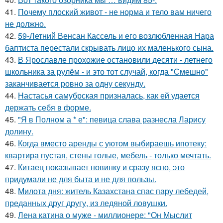
41.
Почему плоский живот - не норма и тело вам ничего
не должно.
42.
59-Летний Венсан Кассель и его возлюбленная Нара
баптиста перестали скрывать лицо их маленького сына.
43.
В Ярославле прохожие остановили десяти - летнего
школьника за рулём - и это тот случай, когда "Смешно"
заканчивается ровно за одну секунду.
44.
Настасья самубрская призналась, как ей удается
держать себя в форме.
45.
"Я в Полном а * е": певица слава разнесла Ларису
долину.
46.
Когда вместо аренды с уютом выбираешь ипотеку:
квартира пустая, стены голые, мебель - только мечтать.
47.
Китаец показывает новинку и сразу ясно, это
придумали не для быта и не для пользы.
48.
Милота дня: житель Казахстана спас пару лебедей,
преданных друг другу, из ледяной ловушки.
49.
Лена катина о муже - миллионере: "Он Мыслит