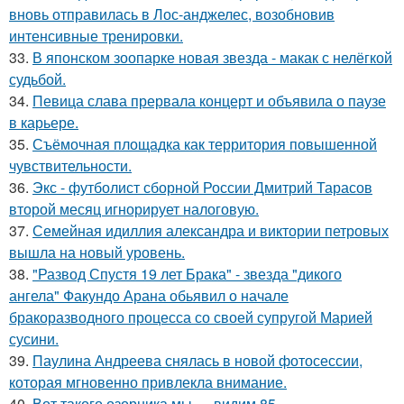
вновь отправилась в Лос-анджелес, возобновив
интенсивные тренировки.
33.
В японском зоопарке новая звезда - макак с нелёгкой
судьбой.
34.
Певица слава прервала концерт и объявила о паузе
в карьере.
35.
Съёмочная площадка как территория повышенной
чувствительности.
36.
Экс - футболист сборной России Дмитрий Тарасов
второй месяц игнорирует налоговую.
37.
Семейная идиллия александра и виктории петровых
вышла на новый уровень.
38.
"Развод Спустя 19 лет Брака" - звезда "дикого
ангела" Факундо Арана обьявил о начале
бракоразводного процесса со своей супругой Марией
сусини.
39.
Паулина Андреева снялась в новой фотосессии,
которая мгновенно привлекла внимание.
40.
Вот такого озорника мы … видим 85-.