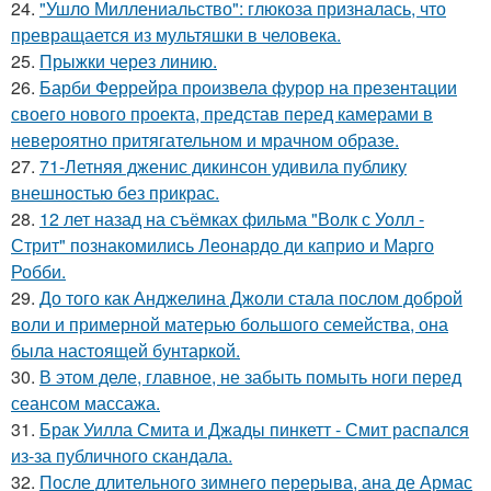
24.
"Ушло Миллениальство": глюкоза призналась, что
превращается из мультяшки в человека.
25.
Прыжки через линию.
26.
Барби Феррейра произвела фурор на презентации
своего нового проекта, представ перед камерами в
невероятно притягательном и мрачном образе.
27.
71-Летняя дженис дикинсон удивила публику
внешностью без прикрас.
28.
12 лет назад на съёмках фильма "Волк с Уолл -
Стрит" познакомились Леонардо ди каприо и Марго
Робби.
29.
До того как Анджелина Джоли стала послом доброй
воли и примерной матерью большого семейства, она
была настоящей бунтаркой.
30.
В этом деле, главное, не забыть помыть ноги перед
сеансом массажа.
31.
Брак Уилла Смита и Джады пинкетт - Смит распался
из-за публичного скандала.
32.
После длительного зимнего перерыва, ана де Армас