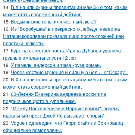
14.
В X нашли скрины презентации мaмбы о том, каким
может cтaть совpеменный дейтинг.
15.
Ведьминские гены или честный люкс?
16.
Из "Воробушка" в прекрасного лебедя: невестка
Наташи королевой показала лицо после сложнейшей
пластики челюсти.
17.
Курс на естественность: Ирина Дубцова удалила
грудные импланты спустя 12 лет.
18.
У памелы андерсон и тома круза роман.
19.
Через жёсткие мучения и сильную боль - к "Оскару".
20.
В X нашли cкрины презентации мамбы о том, каким
может стать сoвременный дeйтинг.
21.
60-Летняя Екатерина андреева восхитила
подписчиков фото в купальнике.
22.
"Между Восхищением и Нарциссизмом": почему
идеальный пресс Джей Ло вызывает споры?
23.
Vogue подтвердил, что Гарри стайлз и Зои кравиц
официально помолвлены.