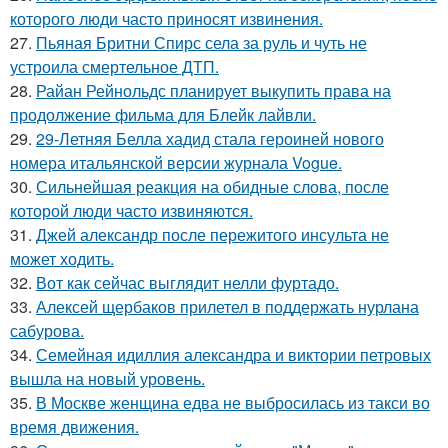
которого люди часто приносят извинения.
27.
Пьяная Бритни Спирс села за руль и чуть не
устроила смертельное ДТП.
28.
Райан Рейнольдс планирует выкупить права на
продолжение фильма для Блейк лайвли.
29.
29-Летняя Белла хадид стала героиней нового
номера итальянской версии журнала Vogue.
30.
Сильнейшая реакция на обидные слова, после
которой люди часто извиняются.
31.
Джей александр после пережитого инсульта не
может ходить.
32.
Вот как сейчас выглядит нелли фуртадо.
33.
Алексей щербаков прилетел в поддержать нурлана
сабурова.
34.
Семейная идиллия александра и виктории петровых
вышла на новый уровень.
35.
В Москве женщина едва не выбросилась из такси во
время движения.