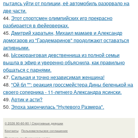
пытаясь уйти от полиции, её автомобиль разорвало на
две части.
44.
Этот спортсмен олимпийских игр прекрасно
разбирается в фейерверках.
45.
Дмитрий харатьян, Михаил мамаев и Александр
домогаров из "Гардемаринов" продолжают оставаться
активными.
46.
Ысокоранговая девственница из полной семьи
вышла в эфир и уверенно объяснила, как правильно
общаться с парнями.
47.
Сильная и точно независимая женщина!
48.
"Ой бл *": реакция гроссмейстера Дины беленькой на
своего соперника - 11-летнего Александра ясински.
49.
Артик и асти?
50.
Эпоха закончилась "Нулевого Размера".
© 2026 90-60-90 | Спортивные девушки
Контакты
Пользовательское соглашение
Политика конфидециальности