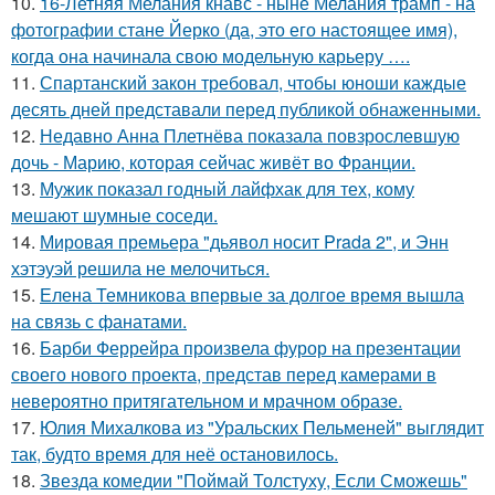
10.
16-Летняя Мелания кнавс - ныне Мелания трамп - на
фотографии стане Йерко (да, это его настоящее имя),
когда она начинала свою модельную карьеру ….
11.
Спартанский закон требовал, чтобы юноши каждые
десять дней представали перед публикой обнаженными.
12.
Недавно Анна Плетнёва показала повзрослевшую
дочь - Марию, которая сейчас живёт во Франции.
13.
Мужик показал годный лайфхак для тех, кому
мешают шумные соседи.
14.
Мировая премьера "дьявол носит Prada 2", и Энн
хэтэуэй решила не мелочиться.
15.
Елена Темникова впервые за долгое время вышла
на связь с фанатами.
16.
Барби Феррейра произвела фурор на презентации
своего нового проекта, представ перед камерами в
невероятно притягательном и мрачном образе.
17.
Юлия Михалкова из "Уральских Пельменей" выглядит
так, будто время для неё остановилось.
18.
Звезда комедии "Поймай Толстуху, Если Сможешь"