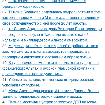
36.
Стал известен сюжет новой части "Мумии" с
Бренданом фрейзером.
37.
Татьяна Буланова поделилась подробностями о том,
как ее танцоры Алена и Максим алалыкины завершили
свое сотрудничество с ней после 20 лет работы.
38.
13-Летняя Анджелина, дочь Виктории Бони, проводит
новогодние каникулы в Таиланде вместе с папой -
ирландским миллиардером Алексом смёрфитом.
39.
Модель признаётся, что секрет её стройности - не в
жёстких диетах и изматывающих тренировках, а в
регулярном движении и осознанном образе жизни.
40.
В куршевеле, знаменитом горнолыжном курорте во
французских Альпах, к русской гламурной компании
присоединились новые участники.
41.
Учёные выяснили, что женские ягодицы реально
успокаивают мужчин.
42.
Жена Александра цекало, 34-летняя Дарина Эрвин,
удивила подписчиков резкой сменой имиджа.
43.
Пьяная москвичка устроила жёсткое ДТП на Мкад,