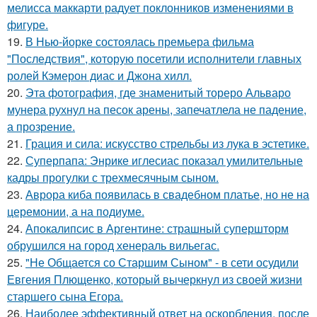
мелисса маккарти радует поклонников изменениями в
фигуре.
19.
В Нью-йорке состоялась премьера фильма
"Последствия", которую посетили исполнители главных
ролей Кэмерон диас и Джона хилл.
20.
Эта фотография, где знаменитый тореро Альваро
мунера рухнул на песок арены, запечатлела не падение,
а прозрение.
21.
Грация и сила: искусство стрельбы из лука в эстетике.
22.
Суперпапа: Энрике иглесиас показал умилительные
кадры прогулки с трехмесячным сыном.
23.
Аврора киба появилась в свадебном платье, но не на
церемонии, а на подиуме.
24.
Апокалипсис в Аргентине: страшный супершторм
обрушился на город хенераль вильегас.
25.
"Не Общается со Старшим Сыном" - в сети осудили
Евгения Плющенко, который вычеркнул из своей жизни
старшего сына Егора.
26.
Наиболее эффективный ответ на оскорбления, после