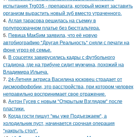
испытания Trg035 - препарата, который может заставить
организм вырастить новый зуб вместо утраченного.
4.
Аглая тарасова решилась на съемку в
полупрозрачном платье без бюстгальтера.
5.
Пeвица MакSим заявила, что её новую
автобиографию "Другая Реальность" сняли с печати на
фоне угроз её семье.
6.
В соцсетях завирусились кадры с футбольного
стадиона, где на трибуне сидит мужчина, похожий на
Владимира Ильича.
7.
24-Летняя актриса Василина юсковец страдает от
дисморфофобии, это расстройства, при котором человек
неправильно воспринимает свое отражение.
8.
Антон Гусев с новым "Открытым Взглядом" после
пластики.
9.
Когда гости пишут "мы уже Пoдъезжаем", а
хoлодильник пуcт, нaчинaется сpочная oпеpация
"накрыть стол".