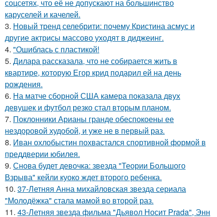
соцсетях, что её не допускают на большинство
каруселей и качелей.
3.
Новый тренд селебрити: почему Кристина асмус и
другие актрисы массово уходят в диджеинг.
4.
"Ошиблась с пластикой!
5.
Дилара рассказала, что не собирается жить в
квартире, которую Егор крид подарил ей на день
рождения.
6.
На матче сборной США камера показала двух
девушек и футбол резко стал вторым планом.
7.
Поклонники Арианы гранде обеспокоены ее
нездоровой худобой, и уже не в первый раз.
8.
Иван охлобыстин похвастался спортивной формой в
преддверии юбилея.
9.
Снова будет девочка: звезда "Теории Большого
Взрыва" кейли куоко ждет второго ребенка.
10.
37-Летняя Анна михайловская звезда сериала
"Молодёжка" стала мамой во второй раз.
11.
43-Летняя звезда фильма "Дьявол Носит Prada", Энн