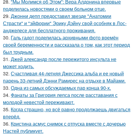
28.
"Мы Молимся об Этом": Вера Алдонина впервые
поделилась новостями о своем больном отце.
29.
Джонни депп предоставил звезде "Анатомии
Страсти" и "эйфории" Эрику Дэйну свой особняк в Лос-
анджелесе для бесплатного проживания.
30.
Галь гадот поделилась архивными фото времён
своей беременности и рассказала о том, как этот период
был трудным.
31.
Джей александр после пережитого инсульта не
может ходить.
32.
Счастливая 44-летняя Джессика альба и ее новый
парень 33-летний Дэнни Рамирес на отдыхе в Майами.
33.
Одна из самых обсуждаемых пар конца 90-х.
34.
Фанаты за Григория лепса после расставания с
молодой невестой переживают.
35.
Когда страшно, но всё равно продолжаешь двигаться
вперёд.
36.
Кристина асмус снимок с отпуска вместе с дочерью
Настей публикует.