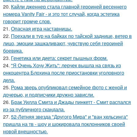
20.
Кайли дженнер стала главной героиней весеннего
номера Vanity Fair - и это тот случай, когда эстетика
говорит громче слов.
21.
Опасная игра наставницы.
22.
Поехали в тур на байках по тайской заднице, ветер в
лицо, эмоции зашкаливают, чувствую себя героиней
боевика.
23.
Генетика или диета: секрет пышных форм.
24.
"Я Очень Хочу Жить": лерчек вышла на связь из
онкоцентра Блохина после приостановки уголовного
дела.
25.
Рома зверь опубликовал семейное фото с женой и
дочерью, и подписчики дружно зависли.
26.
Брак Уилла Смита и Джады пинкетт - Смит распался
из-за публичного скандала.
27.
52-Летняя звезда "Другого Мира" и "ван хельсинга"
пришла на тв - шоу и шокировала поклонников своей
новой внешностью.