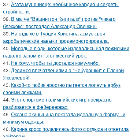
37.
Агата муцениеце: необычное кардио и секреты
стройности.
38.
В матче "Вашингтон Кэпиталз" против "чикаго
блэкхокс" пострадал Александр Овечкин.
39.
На отдыхе в Турции Кристина асмус свои
акробатические навыки продемонстрировала.
40.
Молодые люди, которые издевались над пожилыми,
надолго запомнят этот жесткий урок.
41.
Не хочу, чтобы ты достался кому-либо.
42.
Делимся впечатлениями о "Чебурашки" с Еленой
Яковлевой!
43.
Какой-то тюбик яростно пытается лопнуть арбуз
своими ляжками.
44.
Этот спортсмен олимпийских игр прекрасно
разбирается в фейерверках.
45.
Оксана акиньшина показала идеальную форму - и
минимум одежды.
46.
Карина кросс поделилась фото с отдыха и ответила
хейтерам.