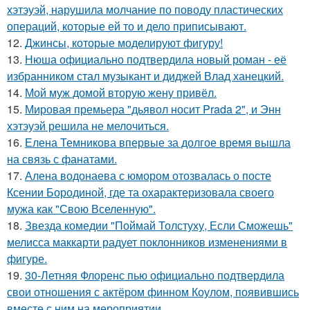
хэтэуэй, нарушила молчание по поводу пластических
операций, которые ей то и дело приписывают.
12.
Джинсы, которые моделируют фигуру!
13.
Нюша официально подтвердила новый роман - её
избранником стал музыкант и диджей Влад ханецкий.
14.
Мой муж домой вторую жену привёл.
15.
Мировая премьера "дьявол носит Prada 2", и Энн
хэтэуэй решила не мелочиться.
16.
Елена Темникова впервые за долгое время вышла
на связь с фанатами.
17.
Алена водонаева с юмором отозвалась о посте
Ксении Бородиной, где та охарактеризовала своего
мужа как "Свою Вселенную".
18.
Звезда комедии "Поймай Толстуху, Если Сможешь"
мелисса маккарти радует поклонников изменениями в
фигуре.
19.
30-Летняя Флоренс пью официально подтвердила
свои отношения с актёром финном Коулом, появившись
вместе с ним на мероприятии.