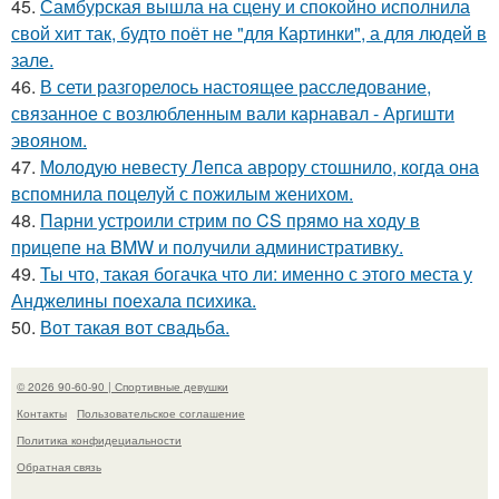
45.
Самбурская вышла на сцену и спокойно исполнила
свой хит так, будто поёт не "для Картинки", а для людей в
зале.
46.
В сети разгорелось настоящее расследование,
связанное с возлюбленным вали карнавал - Аргишти
эвояном.
47.
Молодую невесту Лепса аврору стошнило, когда она
вспомнила поцелуй с пожилым женихом.
48.
Парни устроили стрим по CS прямо на ходу в
прицепе на BMW и получили административку.
49.
Ты что, такая богачка что ли: именно с этого места у
Анджелины поехала психика.
50.
Вот такая вот свадьба.
© 2026 90-60-90 | Спортивные девушки
Контакты
Пользовательское соглашение
Политика конфидециальности
Обратная связь