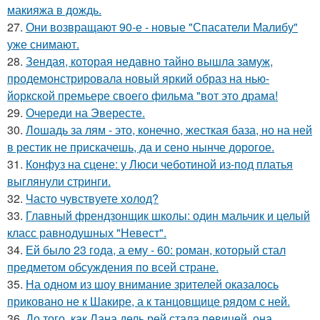
макияжа в дождь.
27.
Они возвращают 90-е - новые "Спасатели Малибу"
уже снимают.
28.
Зендая, которая недавно тайно вышла замуж,
продемонстрировала новый яркий образ на нью-
йоркской премьере своего фильма "вот это драма!
29.
Очереди на Эвересте.
30.
Лошадь за лям - это, конечно, жесткая база, но на ней
в рестик не прискачешь, да и сено нынче дорогое.
31.
Конфуз на сцене: у Люси чеботиной из-под платья
выглянули стринги.
32.
Часто чувствуете холод?
33.
Главный френдзонщик школы: один мальчик и целый
класс равнодушных "Невест".
34.
Ей было 23 года, а ему - 60: роман, который стал
предметом обсуждения по всей стране.
35.
На одном из шоу внимание зрителей оказалось
приковано не к Шакире, а к танцовщице рядом с ней.
36.
До того, как Лана дель рей стала певицей, она