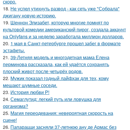
скоро.
18.
Не успел утихнуть развод - как сеть уже "Собрала"
джигану новую историю.
19.
Шеннон Элизабет, которую многие помнят по
культовой комедии американский пирог, создала аккаунт
на Onlyfans и за неделю заработала миллион долларов.
20.
1 мая в Санкт-петербурге прошел забег в формате
эстафеты.
21.
39-Летняя модель и многодетная мама Елена
перминова рассказала, как ей удаётся сохранять
плоский живот после четырёх родов.
22.
Мужик показал годный лайфхак для тех, кому
мешают шумные соседи.
23.
История любви P!
24.
Семаглутид: легкий путь или ловушка для
организма?
25.
Магия переодевания: невероятная скорость на
сцене!
26.
Папарацци засняли 37-летнюю ану де Армас без