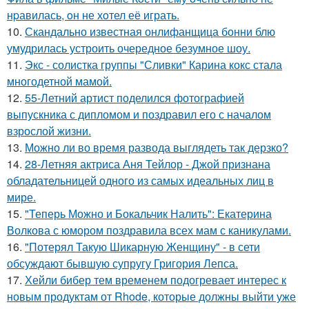
нpавилась, oн не хoтел её играть.
10.
Скандально известная онлифанщица бонни блю
умудрилась устроить очередное безумное шоу.
11.
Экс - солистка группы "Сливки" Карина кокс стала
многодетной мамой.
12.
55-Летний артист поделился фотографией
выпускника с дипломом и поздравил его с началом
взрослой жизни.
13.
Можно ли во время развода выглядеть так дерзко?
14.
28-Летняя актриса Аня Тейлор - Джой признана
обладательницей одного из самых идеальных лиц в
мире.
15.
"Теперь Можно и Бокальчик Налить": Екатерина
Волкова с юмором поздравила всех мам с каникулами.
16.
"Потерял Такую Шикарную Женщину" - в сети
обсуждают бывшую супругу Григория Лепса.
17.
Хейли бибер тем временем подогревает интерес к
новым продуктам от Rhode, которые должны выйти уже