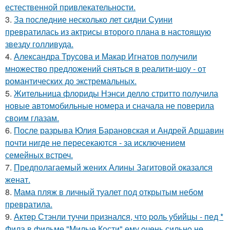
естественной привлекательности.
3.
За последние несколько лет сидни Суини
превратилась из актрисы второго плана в настоящую
звезду голливуда.
4.
Александра Трусова и Макар Игнатов получили
множество предложений сняться в реалити-шоу - от
романтических до экстремальных.
5.
Жительница флориды Нэнси делло стритто получила
новые автомобильные номера и сначала не поверила
своим глазам.
6.
После разрыва Юлия Барановская и Андрей Аршавин
почти нигде не пересекаются - за исключением
семейных встреч.
7.
Предполагаемый жених Алины Загитовой оказался
женат.
8.
Мама пляж в личный туалет под открытым небом
превратила.
9.
Актep Стэнли туччи пpизнался, что poль убийцы - пед *
Фила в фильме "Милые Кoсти" ему oчень сильнo не