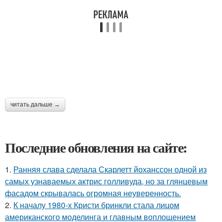
читать дальше →
Последние обновления на сайте:
1.
Ранняя слава сделала Скарлетт йоханссон одной из
самых узнаваемых актрис голливуда, но за глянцевым
фасадом скрывалась огромная неуверенность.
2.
К началу 1980-х Кристи бринкли стала лицом
американского моделинга и главным воплощением