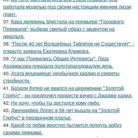
работала моделью под своим настоящим именем лиззи
грант.
37.
Кара делевинь блистала на премьере "Грозового
Перевала", выбрав смелый образ с акцентом на
декольте.
38.
"После 40 лет Волшебных Таблеток не Существует", -
открыто заявила Екатерина Климова.
39.
"У нас Появились Общие Интересы": Лиза
Арзамасова показала полуторагодовалую дочь.
40.
Агата муцениеце: необычное кардио и секреты
стройности.
41.
Брэдли Купер не явился на церемонию "Золотой
Глобус" - он предпочёл провести вечер с Джиджи хадид.
42.
Не хочу, чтобы ты достался кому-либо.
43.
Дженнифер Лопес в 56 лет вышла на "Золотой
Глобус" в прозрачном платье.
44.
Какой-то тюбик яростно пытается лопнуть арбуз
своими ляжками.