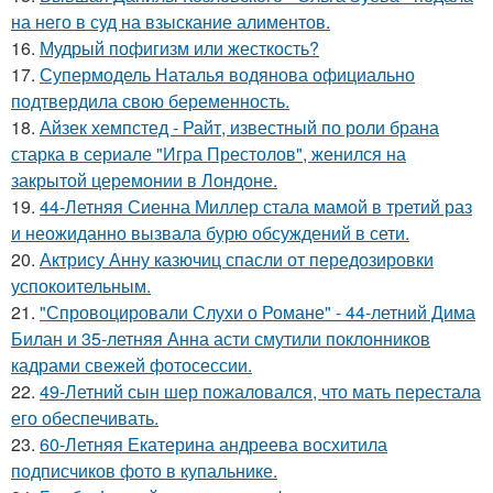
на него в суд на взыскание алиментов.
16.
Мудрый пофигизм или жесткость?
17.
Супермодель Наталья водянова официально
подтвердила свою беременность.
18.
Айзек хемпстед - Райт, известный по роли брана
старка в сериале "Игра Престолов", женился на
закрытой церемонии в Лондоне.
19.
44-Летняя Сиенна Миллер стала мамой в третий раз
и неожиданно вызвала бурю обсуждений в сети.
20.
Актрису Анну казючиц спасли от передозировки
успокоительным.
21.
"Спровоцировали Слухи о Романе" - 44-летний Дима
Билан и 35-летняя Анна асти смутили поклонников
кадрами свежей фотосессии.
22.
49-Летний сын шер пожаловался, что мать перестала
его обеспечивать.
23.
60-Летняя Екатерина андреева восхитила
подписчиков фото в купальнике.