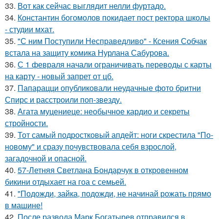
33.
Вот как сейчас выглядит нелли фуртадо.
34.
Константин богомолов покидает пост ректора школы
- студии мхат.
35.
"С ним Поступили Несправедливо" - Ксения Собчак
встала на защиту комика Нурлана Сабурова.
36.
С 1 февраля начали ограничивать переводы с карты
на карту - новый запрет от цб.
37.
Папарацци опубликовали неудачные фото бритни
Спирс и расстроили поп-звезду.
38.
Агата муцениеце: необычное кардио и секреты
стройности.
39.
Тот самый подростковый апдейт: ноги скрестила "По-
новому" и сразу почувствовала себя взрослой,
загадочной и опасной.
40.
57-Летняя Светлана Бондарчук в откровенном
бикини отдыхает на гоа с семьей.
41.
"Подожди, зайка, подожди, не начинай рожать прямо
в машине!
42.
После развода Марк Богатырев отправился в