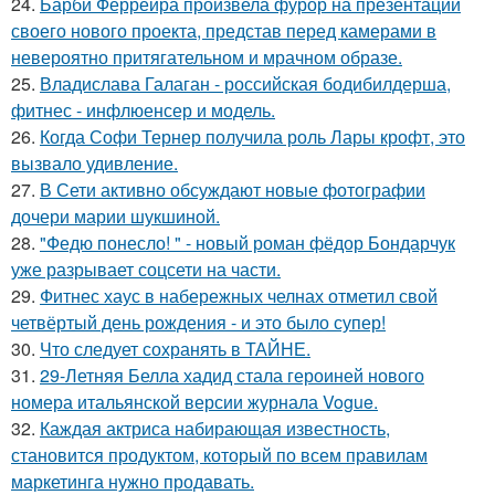
24.
Барби Феррейра произвела фурор на презентации
своего нового проекта, представ перед камерами в
невероятно притягательном и мрачном образе.
25.
Владислава Галаган - российская бодибилдерша,
фитнес - инфлюенсер и модель.
26.
Когда Софи Тернер получила роль Лары крофт, это
вызвало удивление.
27.
В Сети активно обсуждают новые фотографии
дочери марии шукшиной.
28.
"Федю понесло! " - новый роман фёдор Бондарчук
уже разрывает соцсети на части.
29.
Фитнес хаус в набережных челнах отметил свой
четвёртый день рождения - и это было супер!
30.
Что следует сохранять в ТАЙНЕ.
31.
29-Летняя Белла хадид стала героиней нового
номера итальянской версии журнала Vogue.
32.
Каждая актриса набирающая известность,
становится продуктом, который по всем правилам
маркетинга нужно продавать.