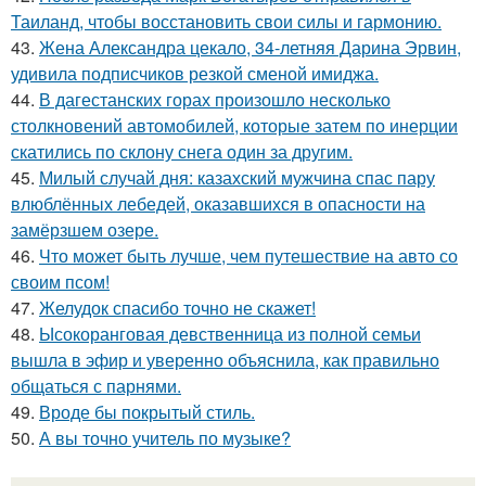
Таиланд, чтобы восстановить свои силы и гармонию.
43.
Жена Александра цекало, 34-летняя Дарина Эрвин,
удивила подписчиков резкой сменой имиджа.
44.
В дагестанских горах произошло несколько
столкновений автомобилей, которые затем по инерции
скатились по склону снега один за другим.
45.
Милый случай дня: казахский мужчина спас пару
влюблённых лебедей, оказавшихся в опасности на
замёрзшем озере.
46.
Что может быть лучше, чем путешествие на авто со
своим псом!
47.
Желудок спасибо точно не скажет!
48.
Ысокоранговая девственница из полной семьи
вышла в эфир и уверенно объяснила, как правильно
общаться с парнями.
49.
Вроде бы покрытый стиль.
50.
А вы точно учитель по музыке?