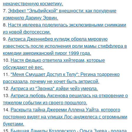
некачественную косметику.
7.
Эффект "Эльфийской" внешности: как похудение
изменило Дарину Эрвин.
8.
Настя ивлеева поделилась эксклюзивными снимками
из новой фотосессии.
9.
Актриса Дженнифер кулидж обрела мировую
известность после исполнения роли мамы стиффлера в
комедии американский пирог 1999 года.
10.
Настя федько ответила хейтерам, которые
обсуждают её вес.
11.
"Меня Смущает Доступ к Телу": Регина тодоренко
рассказала, почему не хочет быть актрисой.
12.
Актриса из "Звонка" дэйви чейз умерла.
13.
Актриса любовь Аксенова решилась на откровение о
тяжелом событии из своего прошлого.
14.
Раскрыта тайна Джереми Аллена Уайта, которого
постоянно видят на улицах Лос-анджелеса с огромными
букетами.
15.
Бывшая Данилы Козловского - Ольга Зуева - подала