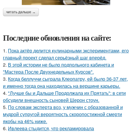
читать дальше →
Последние обновления на сайте:
1.
Пока актёр делится кулинарными экспериментами, его
главный проект сделал серьёзный шаг вперёд.
2.
В этой истории не было подпольного кабинета и
"Мастера После Двухнедельных Курсов".
3.
Когда беллуччи сыграла Клеопатру, ей было 36-37 лет,
и именно тогда она находилась на вершине карьеры.
4.
"Лучше бы и Дальше Продолжала их Прятать": в сети
обсудили внешность сыновей Шерон стоун.
5.
По словам эксперта воз, у мужчин с образованной и
мудрой супругой вероятность скоропостижной смерти
якобы на 46% ниже.
6.
Ивлеева стыдится, что рекламировала