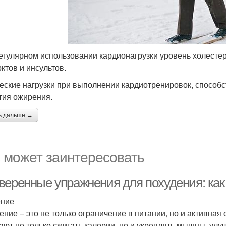
егулярном использовании кардионагрузки уровень холестер
ктов и инсультов.
еские нагрузки при выполнении кардиотренировок, способ
тия ожирения.
ь дальше →
 может заинтересовать
веренные упражнения для похудения: как 
ение
ение – это не только ограничение в питании, но и активна
ают не только сжигать калории, но и укреплять мышцы, ул