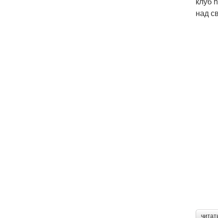
клуб 
над с
читат