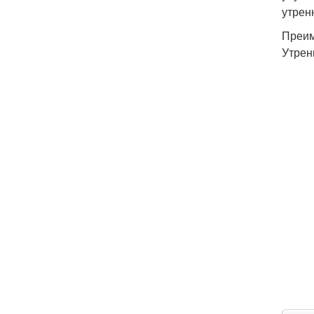
утрен
Преим
Утрен