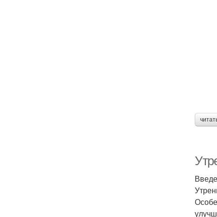
читат
Утре
Введ
Утрен
Особе
улучш