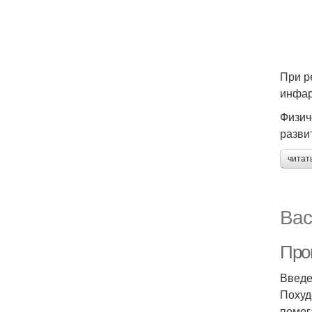
При р
инфар
Физич
разви
читат
Вас
Про
Введ
Похуд
помог