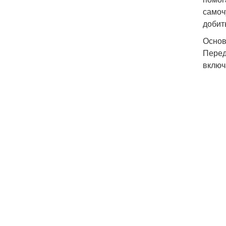
самоч
добит
Основ
Перед
включ