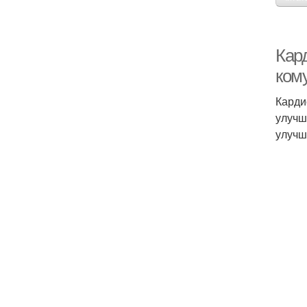
Кар
ком
Карди
улучш
улучш