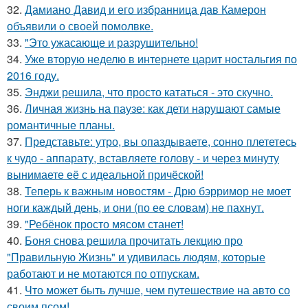
32.
Дамиано Давид и его избранница дав Камерон
объявили о своей помолвке.
33.
"Это ужасающе и разрушительно!
34.
Уже вторую неделю в интернете царит ностальгия по
2016 году.
35.
Энджи решила, что просто кататься - это скучно.
36.
Личная жизнь на паузе: как дети нарушают самые
романтичные планы.
37.
Представьте: утро, вы опаздываете, сонно плететесь
к чудо - аппарату, вставляете голову - и через минуту
вынимаете её с идеальной причёской!
38.
Теперь к важным новостям - Дрю бэрримор не моет
ноги каждый день, и они (по ее словам) не пахнут.
39.
"Ребёнок просто мясом станет!
40.
Боня снова решила прочитать лекцию про
"Правильную Жизнь" и удивилась людям, которые
работают и не мотаются по отпускам.
41.
Что может быть лучше, чем путешествие на авто со
своим псом!