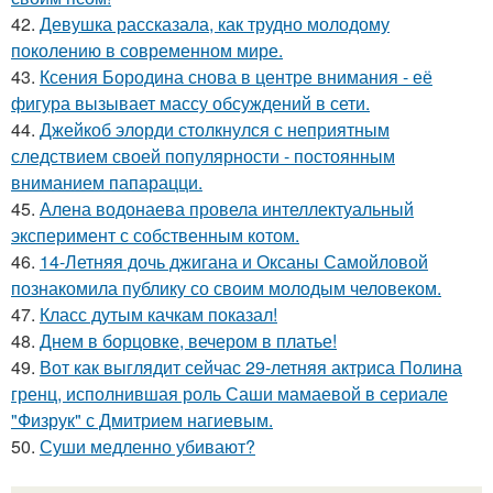
42.
Девушка рассказала, как трудно молодому
поколению в современном мире.
43.
Ксения Бородина снова в центре внимания - её
фигура вызывает массу обсуждений в сети.
44.
Джейкоб элорди столкнулся с неприятным
следствием своей популярности - постоянным
вниманием папарацци.
45.
Алена водонаева провела интеллектуальный
эксперимент с собственным котом.
46.
14-Летняя дочь джигана и Оксаны Самойловой
познакомила публику со своим молодым человеком.
47.
Класс дутым качкам показал!
48.
Днем в борцовке, вечером в платье!
49.
Вот как выглядит сейчас 29-летняя актриса Полина
гренц, исполнившая роль Саши мамаевой в сериале
"Физрук" с Дмитрием нагиевым.
50.
Суши медленно убивают?