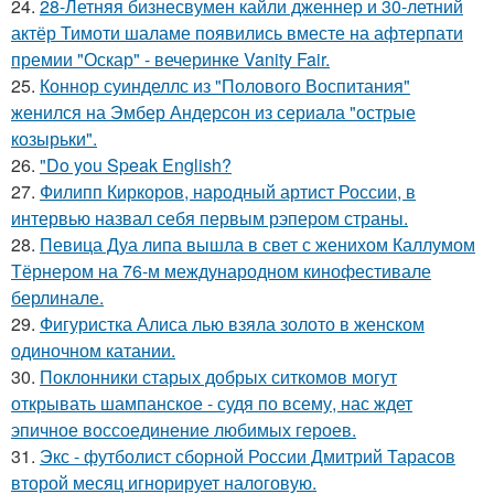
24.
28-Летняя бизнесвумен кайли дженнер и 30-летний
актёр Тимоти шаламе появились вместе на афтерпати
премии "Оскар" - вечеринке Vanity Fair.
25.
Коннор суинделлс из "Полового Воспитания"
женился на Эмбер Андерсон из сериала "острые
козырьки".
26.
"Do you Speak English?
27.
Филипп Киркоров, народный артист России, в
интервью назвал себя первым рэпером страны.
28.
Певица Дуа липа вышла в свет с женихом Каллумом
Тёрнером на 76-м международном кинофестивале
берлинале.
29.
Фигуристка Алиса лью взяла золото в женском
одиночном катании.
30.
Поклонники старых добрых ситкомов могут
открывать шампанское - судя по всему, нас ждет
эпичное воссоединение любимых героев.
31.
Экс - футболист сборной России Дмитрий Тарасов
второй месяц игнорирует налоговую.