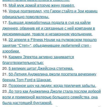
15.
Мой муж домой вторую жену привёл.
16.
Vogue подтвердил, что Гарри стайлз и Зои кравиц
официально помолвлены.
17.
Бывшая домработница подала в суд на кайли
дженнер, обвинив её и связанные с ней компании в
дискриминации, травле и незаконном увольнении.
18.
22 апреля в Fitness House на пулковском прошло
занятие "Степ+", объединившее любителей степ -
аэробики.
19.
Кармен Электра активно занимается
благотворительностью:
20.
5 великих цитат Джейсoна стетхема.
21.
50-Летняя Анджелина джоли посетила вечеринку
бренда Tom Ford в Шанхае.
22.
Позорное шоу на людях: когда приличия забыты.
23.
До того как Анджелина Джоли стала послом доброй
воли и примерной матерью большого семейства, она
была настоящей бунтаркой.