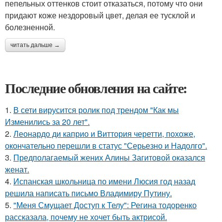
пепельных оттенков стоит отказаться, потому что они
придают коже нездоровый цвет, делая ее тусклой и
болезненной.
читать дальше →
Последние обновления на сайте:
1.
В сети вирусится ролик под трендом "Как мы
Изменились за 20 лет".
2.
Леонардо ди каприо и Виттория черетти, похоже,
окончательно перешли в статус "Серьезно и Надолго".
3.
Предполагаемый жених Алины Загитовой оказался
женат.
4.
Испанская школьница по имени Люсия год назад
решила написать письмо Владимиру Путину.
5.
"Меня Смущает Доступ к Телу": Регина тодоренко
рассказала, почему не хочет быть актрисой.