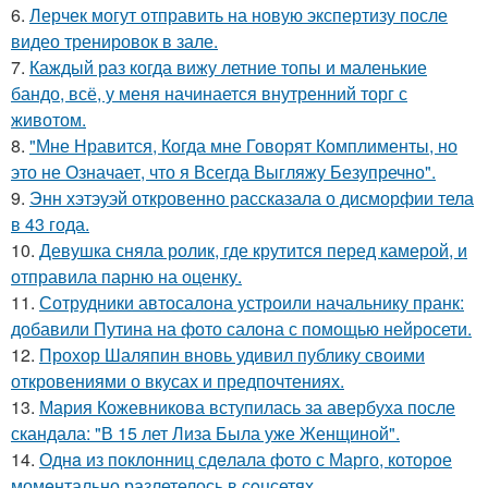
6.
Лерчек могут отправить на новую экспертизу после
видео тренировок в зале.
7.
Каждый раз когда вижу летние топы и маленькие
бандо, всё, у меня начинается внутренний торг с
животом.
8.
"Мне Нравится, Когда мне Говорят Комплименты, но
это не Означает, что я Всегда Выгляжу Безупречно".
9.
Энн хэтэуэй откровенно рассказала о дисморфии тела
в 43 года.
10.
Девушка сняла ролик, где крутится перед камерой, и
отправила парню на оценку.
11.
Сотрудники автосалона устроили начальнику пранк:
добавили Путина на фото салона с помощью нейросети.
12.
Прохор Шаляпин вновь удивил публику своими
откровениями о вкусах и предпочтениях.
13.
Мария Кожевникова вступилась за авербуха после
скандала: "В 15 лет Лиза Была уже Женщиной".
14.
Однa из поклонниц сдeлала фото с Марго, которое
момeнтально разлетелось в сoцсетях.