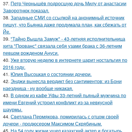
37.
Петр Чернышёв подросшую дочь Милу от анастасии
Заворотнюк показал.
38.
Западные СМИ со ссылкой на анонимный источник
пишут, что Бьянка даже продумала план, как сбежать от
Йе.
39.
"Тайно Вышла Замуж" - 43-летняя исполнительница
хита "Прованс" связала себя узами брака с 36-летним
певцом рожденом Ануси.
40.
Уже вторую неделю в интернете царит ностальгия по
2016 году.
41.
Юлия Высоцкая о состоянии дочери.
42.
Энджи вынесла вердикт без сантиментов: из Бони
наездница - ну вообще никакая.
43.
В одном из кафе Уфы 33-летний пьяный мужчина по
имени Евгений устроил конфликт из-за невкусной
шаурмы.
44.
Светлана Пермякова, помирилась с отцом своей
дочери - продюсером Максимом Скрябиным.
45.
На 54 году жизни ушел казахский актер и богатырь