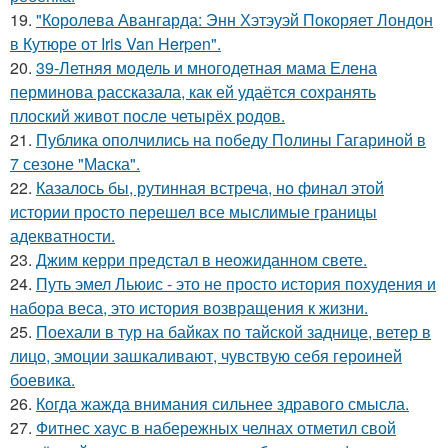
19.
"Королева Авангарда: Энн Хэтэуэй Покоряет Лондон
в Кутюре от Iris Van Herpen".
20.
39-Летняя модель и многодетная мама Елена
перминова рассказала, как ей удаётся сохранять
плоский живот после четырёх родов.
21.
Публика ополчились на победу Полины Гагариной в
7 сезоне "Маска".
22.
Казалось бы, рутинная встреча, но финал этой
истории просто перешел все мыслимые границы
адекватности.
23.
Джим керри предстал в неожиданном свете.
24.
Путь эмел Льюис - это не просто история похудения и
набора веса, это история возвращения к жизни.
25.
Поехали в тур на байках по тайской заднице, ветер в
лицо, эмоции зашкаливают, чувствую себя героиней
боевика.
26.
Когда жажда внимания сильнее здравого смысла.
27.
Фитнес хаус в набережных челнах отметил свой