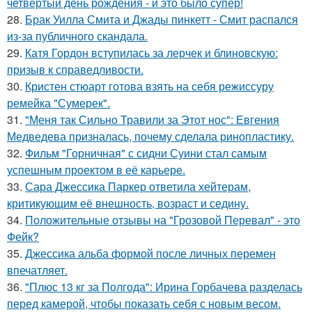
четвёртый день рождения - и это было супер!
28.
Брак Уилла Смита и Джады пинкетт - Смит распался
из-за публичного скандала.
29.
Катя Гордон вступилась за лерчек и блиновскую:
призыв к справедливости.
30.
Кристен стюарт готова взять на себя режиссуру
ремейка "Сумерек".
31.
"Меня так Сильно Травили за Этот нос": Евгения
Медведева призналась, почему сделала ринопластику.
32.
Фильм "Горничная" с сидни Суини стал самым
успешным проектом в её карьере.
33.
Сара Джессика Паркер ответила хейтерам,
критикующим её внешность, возраст и седину.
34.
Положительные отзывы на "Грозовой Перевал" - это
Фейк?
35.
Джессика альба формой после личных перемен
впечатляет.
36.
"Плюс 13 кг за Полгода": Ирина Горбачева разделась
перед камерой, чтобы показать себя с новым весом.