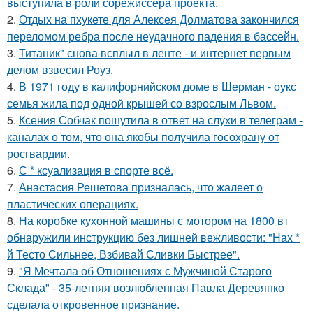
выступила в роли сорежиссёра проекта.
2.
Отдых на пхукете для Алексея Долматова закончился
переломом ребра после неудачного падения в бассейн.
3.
Титаник" снова всплыл в ленте - и интернет первым
делом взвесил Роуз.
4.
В 1971 году в калифорнийском доме в Шерман - оукс
семья жила под одной крышей со взрослым Львом.
5.
Ксения Собчак пошутила в ответ на слухи в телеграм -
каналах о том, что она якобы получила госохрану от
росгвардии.
6.
С * ксуализация в спорте всё.
7.
Анастасия Решетова призналась, что жалеет о
пластических операциях.
8.
На коробке кухонной машины с мотором на 1800 вт
обнаружили инструкцию без лишней вежливости: "Нах *
й Тесто Сильнее, Взбивай Сливки Быстрее".
9.
"Я Мечтала об Отношениях с Мужчиной Старого
Склада" - 35-летняя возлюбленная Павла Деревянко
сделала откровенное признание.