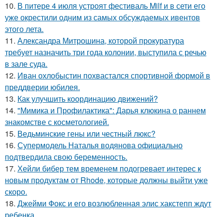
10.
В питере 4 июля устроят фестиваль Milf и в сети его
уже окрестили одним из самых обсуждаемых ивентов
этого лета.
11.
Александра Митрошина, которой прокуратура
требует назначить три года колонии, выступила с речью
в зале суда.
12.
Иван охлобыстин похвастался спортивной формой в
преддверии юбилея.
13.
Как улучшить координацию движений?
14.
"Мимика и Профилактика": Дарья клюкина о раннем
знакомстве с косметологией.
15.
Ведьминские гены или честный люкс?
16.
Супермодель Наталья водянова официально
подтвердила свою беременность.
17.
Хейли бибер тем временем подогревает интерес к
новым продуктам от Rhode, которые должны выйти уже
скоро.
18.
Джейми Фокс и его возлюбленная элис хакстепп ждут
ребенка.