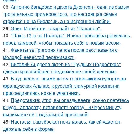
38.
Антонио бандерас и дакота Джонсон - один из самых
трогательных примеров того, что настоящая семья
строится не на биологии, а на искренней любви.
39.
Эрин Мориарти - старлайт из "Пацанов".
40.
"Плюс 13 кг за Полгода": Ирина Горбачева разделась
перед камерой, чтобы показать себя с новым весом.
41.
Фанаты за Григория лепса после расставания с
молодой невестой переживают.
42.
Виталий Андреев актер из "Трудных Подростков"
сделал красивейшее предложение своей девушке.
43.
В куршевеле, знаменитом горнолыжном курорте во
французских Альпах, к русской гламурной компании
присоединились новые участники.
44.
Представьте: утро, вы опаздываете, сонно плететесь
к чудо - аппарату, вставляете голову - и через минуту
вынимаете её с идеальной причёской!
45.
Настасья самубрская призналась, как ей удается
держать себя в форме.