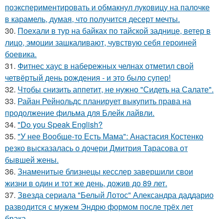
поэкспериментировать и обмакнул луковицу на палочке
в карамель, думая, что получится десерт мечты.
30.
Поехали в тур на байках по тайской заднице, ветер в
лицо, эмоции зашкаливают, чувствую себя героиней
боевика.
31.
Фитнес хаус в набережных челнах отметил свой
четвёртый день рождения - и это было супер!
32.
Чтобы снизить аппетит, не нужно "Сидеть на Салате".
33.
Райан Рейнольдс планирует выкупить права на
продолжение фильма для Блейк лайвли.
34.
"Do you Speak English?
35.
"У нее Вообще-то Есть Мама": Анастасия Костенко
резко высказалась о дочери Дмитрия Тарасова от
бывшей жены.
36.
Знаменитые близнецы кесслер завершили свои
жизни в один и тот же день, дожив до 89 лет.
37.
Звезда сериала "Белый Лотос" Александра даддарио
разводится с мужем Эндрю формом после трёх лет
брака.