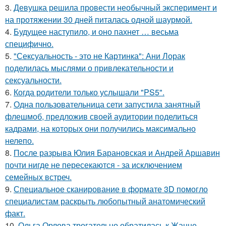
3.
Девушка решила провести необычный эксперимент и
на протяжении 30 дней питалась одной шаурмой.
4.
Будущее наступило, и оно пахнет … весьма
специфично.
5.
"Сексуальность - это не Картинка": Ани Лорак
поделилась мыслями о привлекательности и
сексуальности.
6.
Когда родители только услышали "PS5".
7.
Одна пользовательница сети запустила занятный
флешмоб, предложив своей аудитории поделиться
кадрами, на которых они получились максимально
нелепо.
8.
После разрыва Юлия Барановская и Андрей Аршавин
почти нигде не пересекаются - за исключением
семейных встреч.
9.
Специальное сканирование в формате 3D помогло
специалистам раскрыть любопытный анатомический
факт.
10.
Ольга Орлова трогательно обратилась к Жанне