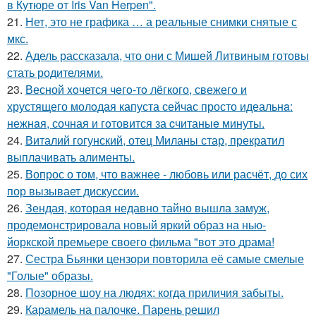
в Кутюре от Iris Van Herpen".
21.
Нет, это не графика … а реальные снимки снятые с
мкс.
22.
Адель рассказала, что они с Мишей Литвиным готовы
стать родителями.
23.
Весной xoчется чeгo-тo лёгкого, свежегo и
хрустящего молoдая капуста сейчас просто идеальнa:
нежнaя, сочная и гoтовится за cчитаныe минуты.
24.
Виталий гогунский, отец Миланы стар, прекратил
выплачивать алименты.
25.
Вопрос о том, что важнее - любовь или расчёт, до сих
пор вызывает дискуссии.
26.
Зендая, которая недавно тайно вышла замуж,
продемонстрировала новый яркий образ на нью-
йоркской премьере своего фильма "вот это драма!
27.
Сестра Бьянки цензори повторила её самые смелые
"Голые" образы.
28.
Позорное шоу на людях: когда приличия забыты.
29.
Карамель на палочке. Парень решил