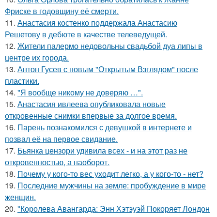
Фриске в годовщину её смерти.
11.
Анастасия костенко поддержала Анастасию
Решетову в дебюте в качестве телеведущей.
12.
Жители палермо недовольны свадьбой дуа липы в
центре их города.
13.
Антон Гусев с новым "Открытым Взглядом" после
пластики.
14.
"Я вообще никому не доверяю …".
15.
Анастасия ивлеева опубликовала новые
откровенные снимки впервые за долгое время.
16.
Парень познакомился с девушкой в интернете и
позвал её на первое свидание.
17.
Бьянка цензори удивила всех - и на этот раз не
откровенностью, а наоборот.
18.
Почему у кого-то вес уходит легко, а у кого-то - нет?
19.
Последние мужчины на земле: пробуждение в мире
женщин.
20.
"Королева Авангарда: Энн Хэтэуэй Покоряет Лондон