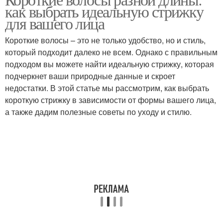
Короткая прямая
как выбрать идеальную стрижку
волосы
для вашего лица
Короткие волосы – это не только удобство, но и стиль,
Прически с удлиненной
который подходит далеко не всем. Однако с правильным
Прически с прямой
челкой
подходом вы можете найти идеальную стрижку, которая
подчеркнет ваши природные данные и скроет
недостатки. В этой статье мы рассмотрим, как выбрать
короткую стрижку в зависимости от формы вашего лица,
Стрижки на короткие
Короткие стрижки
а также дадим полезные советы по уходу и стилю.
волосы
Прически с акцентом