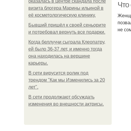
оказалась в центре скандала после
Что 
визита блогера Марины ильиной в
Женщи
её косметологическую клинику.
позва
Бывший пришёл к своей сеньорите
не со
и потребовал вернуть все подарки.
Когда беллуччи сыграла Клеопатру,
ей было 36-37 лет, и именно тогда
она находилась на вершине
карьеры.
В сети вирусится ролик под
трендом "Как мы Изменились за 20
лет".
В сети продолжают обсуждать
изменения во внешности актрисы.