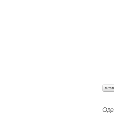
читат
Оде