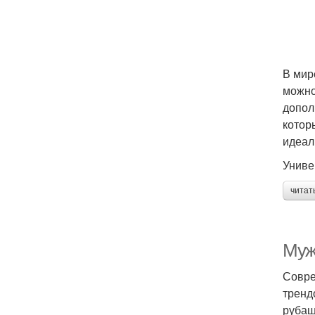
В мир
можно
допол
котор
идеал
Униве
читат
Муж
Совре
тренд
рубаш