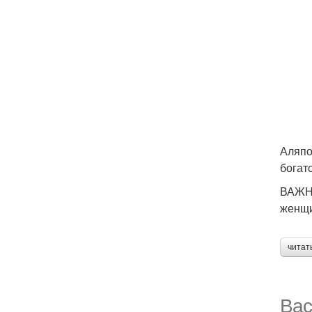
Аляпо
богат
ВАЖНО
женщи
читат
Вас