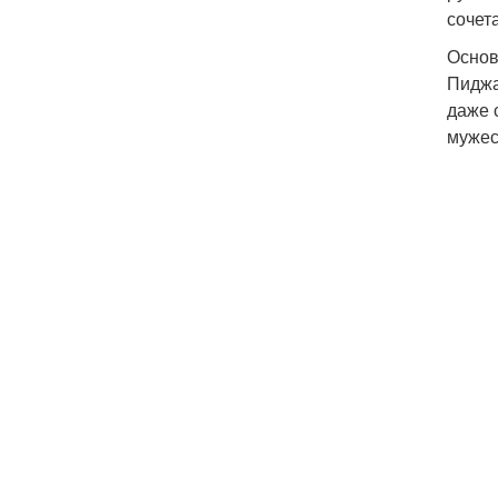
сочет
Основ
Пиджа
даже 
мужес