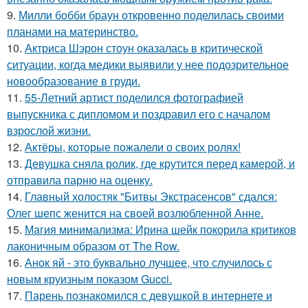
9.
Милли бобби браун откровенно поделилась своими
планами на материнство.
10.
Актриса Шэрон стоун оказалась в критической
ситуации, когда медики выявили у нее подозрительное
новообразование в груди.
11.
55-Летний артист поделился фотографией
выпускника с дипломом и поздравил его с началом
взрослой жизни.
12.
Актёры, которые пожалели о своих ролях!
13.
Девушка сняла ролик, где крутится перед камерой, и
отправила парню на оценку.
14.
Главный холостяк "Битвы Экстрасенсов" сдался:
Олег шепс женится на своей возлюбленной Анне.
15.
Магия минимализма: Ирина шейк покорила критиков
лаконичным образом от The Row.
16.
Анок яй - это буквально лучшее, что случилось с
новым круизным показом Gucci.
17.
Парень познакомился с девушкой в интернете и