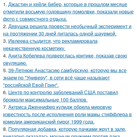
1.
Джастин и хейли бибер, которые в прошлом месяце
отметили восьмую годовщину помолвки, показали новые
фото с совместного отдыха.
2.
Девушка решила провести необычный эксперимент и
на протяжении 30 дней питалась одной шаурмой.
3.
Ивлеева стыдится, что рекламировала
некачественную косметику.
4.
Анита Кобелева подверглась критике, показав свою
овуляцию.
5.
39-Летнюю Анастасию самбурскую, которую мы все
знаем по "Универу", в сети всё чаще называют
"российской Евой Грин".
6.
Центр по контролю заболеваний США поставил
брокколи максимальные 100 баллов.
7.
Актриса Дженнифер кулидж обрела мировую
известность после исполнения роли мамы стиффлера в
комедии американский пирог 1999 года.
8.
Популярная добавка, которую пачками жрут в зале,
внезапно оказалась мощным оружием против рака.