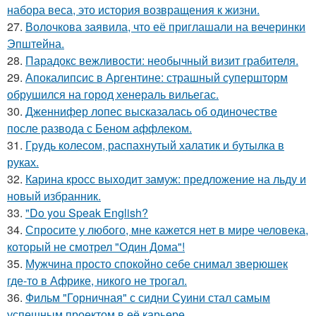
набора веса, это история возвращения к жизни.
27.
Волочкова заявила, что её приглашали на вечеринки
Эпштейна.
28.
Парадокс вежливости: необычный визит грабителя.
29.
Апокалипсис в Аргентине: страшный супершторм
обрушился на город хенераль вильегас.
30.
Дженнифер лопес высказалась об одиночестве
после развода с Беном аффлеком.
31.
Гpyдь колесом, распахнутый халатик и бутылка в
руках.
32.
Карина кросс выходит замуж: предложение на льду и
новый избранник.
33.
"Do you Speak English?
34.
Спросите у любого, мне кажется нет в мире человека,
который не смотрел "Один Дома"!
35.
Мужчина просто спокойно себе снимал зверюшек
где-то в Африке, никого не трогал.
36.
Фильм "Горничная" с сидни Суини стал самым
успешным проектом в её карьере.