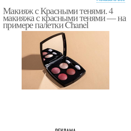
Макияж с Красными тенями. 4
Макияж для брюнеток
Палетки для макияжа
макияжа с красными тенями — на
примере палетки Chanel