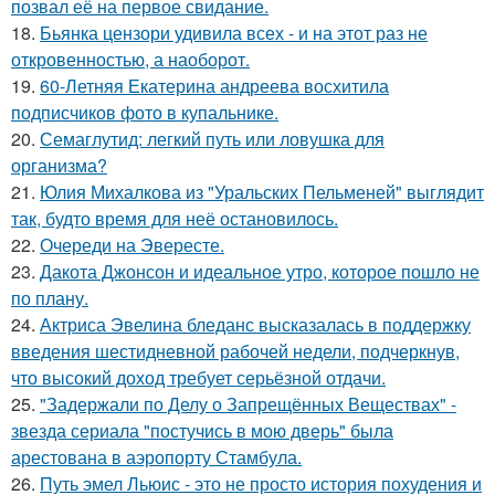
позвал её на первое свидание.
18.
Бьянка цензори удивила всех - и на этот раз не
откровенностью, а наоборот.
19.
60-Летняя Екатерина андреева восхитила
подписчиков фото в купальнике.
20.
Семаглутид: легкий путь или ловушка для
организма?
21.
Юлия Михалкова из "Уральских Пельменей" выглядит
так, будто время для неё остановилось.
22.
Очереди на Эвересте.
23.
Дакота Джонсон и идеальное утро, которое пошло не
по плану.
24.
Актриса Эвелина бледанс высказалась в поддержку
введения шестидневной рабочей недели, подчеркнув,
что высокий доход требует серьёзной отдачи.
25.
"Задержали по Делу о Запрещённых Веществах" -
звезда сериала "постучись в мою дверь" была
арестована в аэропорту Стамбула.
26.
Путь эмел Льюис - это не просто история похудения и