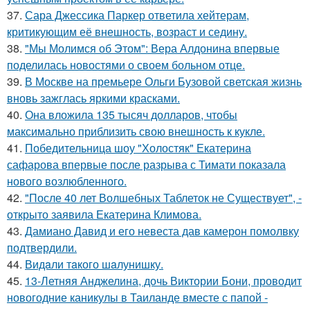
37.
Сара Джессика Паркер ответила хейтерам,
критикующим её внешность, возраст и седину.
38.
"Мы Молимся об Этом": Вера Алдонина впервые
поделилась новостями о своем больном отце.
39.
В Москве на премьере Ольги Бузовой светская жизнь
вновь зажглась яркими красками.
40.
Она вложила 135 тысяч долларов, чтобы
максимально приблизить свою внешность к кукле.
41.
Победительница шоу "Холостяк" Екатерина
сафарова впервые после разрыва с Тимати показала
нового возлюбленного.
42.
"После 40 лет Волшебных Таблеток не Существует", -
открыто заявила Екатерина Климова.
43.
Дамиано Давид и его невеста дав камерон помолвку
подтвердили.
44.
Видaли тaкого шaлунишку.
45.
13-Летняя Анджелина, дочь Виктории Бони, проводит
новогодние каникулы в Таиланде вместе с папой -