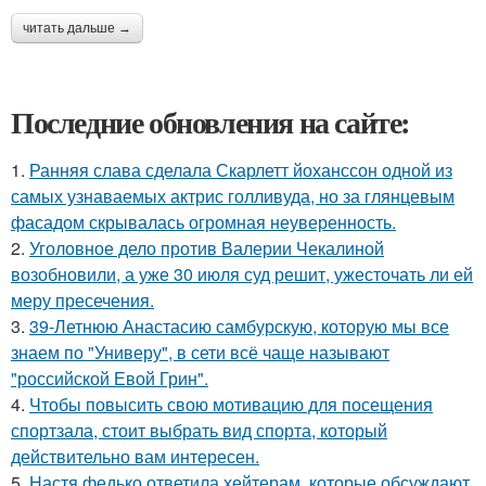
читать дальше →
Последние обновления на сайте:
1.
Ранняя слава сделала Скарлетт йоханссон одной из
самых узнаваемых актрис голливуда, но за глянцевым
фасадом скрывалась огромная неуверенность.
2.
Уголовное дело против Валерии Чекалиной
возобновили, а уже 30 июля суд решит, ужесточать ли ей
меру пресечения.
3.
39-Летнюю Анастасию самбурскую, которую мы все
знаем по "Универу", в сети всё чаще называют
"российской Евой Грин".
4.
Чтобы повысить свою мотивацию для посещения
спортзала, стоит выбрать вид спорта, который
действительно вам интересен.
5.
Настя федько ответила хейтерам, которые обсуждают