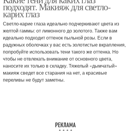
Цветные палетки
подходят. Макияж для светло-
палетки
карих глаз
Светло-карие глаза идеально подчеркивают цвета из
Палетки с разными
Макияж для зеленых
желтой гаммы: от лимонного до золотого. Также вам
финишами
глаз
идеально подходит оттенок пыльной розы. Если в
радужных оболочках у вас есть золотистые вкрапления,
попробуйте использовать тени такого же оттенка. Но
чтобы не отвлекать внимание от основного цвета,
Макияж для
наносите их только в складку. Тяжелый «дымчатый»
зеленоглазых девушек
макияж сведет все старания на нет, а красивые
переливы не будут заметны.