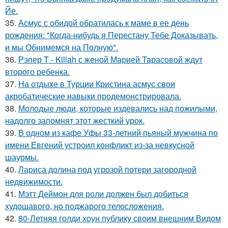
Йе.
35.
Асмус с обидой обратилась к маме в ее день
рождения: "Когда-нибудь я Перестану Тебе Доказывать,
и мы Обнимемся на Полную".
36.
Рэпер T - Killah с женой Марией Тарасовой ждут
второго ребенка.
37.
На отдыхе в Турции Кристина асмус свои
акробатические навыки продемонстрировала.
38.
Молодые люди, которые издевались над пожилыми,
надолго запомнят этот жесткий урок.
39.
В одном из кафе Уфы 33-летний пьяный мужчина по
имени Евгений устроил конфликт из-за невкусной
шаурмы.
40.
Лариса долина под угрозой потери загородной
недвижимости.
41.
Мэтт Деймон для роли должен был добиться
худощавого, но поджарого телосложения.
42.
80-Летняя голди хоун публику своим внешним Видом