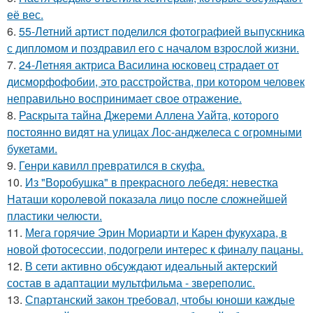
её вес.
6.
55-Летний артист поделился фотографией выпускника
с дипломом и поздравил его с началом взрослой жизни.
7.
24-Летняя актриса Василина юсковец страдает от
дисморфофобии, это расстройства, при котором человек
неправильно воспринимает свое отражение.
8.
Раскрыта тайна Джереми Аллена Уайта, которого
постоянно видят на улицах Лос-анджелеса с огромными
букетами.
9.
Генри кавилл превратился в скуфа.
10.
Из "Воробушка" в прекрасного лебедя: невестка
Наташи королевой показала лицо после сложнейшей
пластики челюсти.
11.
Мега горячие Эрин Мориарти и Карен фукухара, в
новой фотосессии, подогрели интерес к финалу пацаны.
12.
В сети активно обсуждают идеальный актерский
состав в адаптации мультфильма - звереполис.
13.
Спартанский закон требовал, чтобы юноши каждые