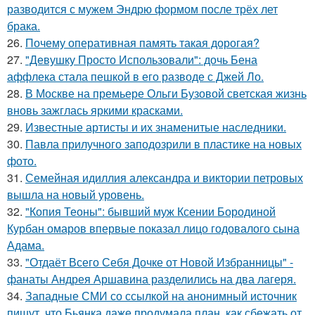
разводится с мужем Эндрю формом после трёх лет
брака.
26.
Почему оперативная память такая дорогая?
27.
"Девушку Просто Использовали": дочь Бена
аффлека стала пешкой в его разводе с Джей Ло.
28.
В Москве на премьере Ольги Бузовой светская жизнь
вновь зажглась яркими красками.
29.
Известные артисты и их знаменитые наследники.
30.
Павла прилучного заподозрили в пластике на новых
фото.
31.
Семейная идиллия александра и виктории петровых
вышла на новый уровень.
32.
"Копия Теоны": бывший муж Ксении Бородиной
Курбан омаров впервые показал лицо годовалого сына
Адама.
33.
"Отдаёт Всего Себя Дочке от Новой Избранницы" -
фанаты Андрея Аршавина разделились на два лагеря.
34.
Западные СМИ со ссылкой на анонимный источник
пишут, что Бьянка даже продумала план, как сбежать от