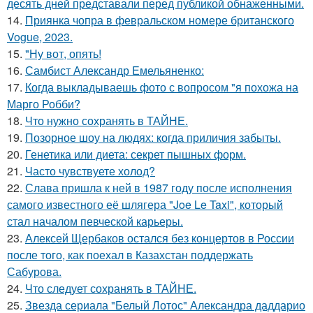
десять дней представали перед публикой обнаженными.
14.
Приянка чопра в февральском номере британского
Vogue, 2023.
15.
"Ну вот, опять!
16.
Самбист Александр Емельяненко:
17.
Когда выкладываешь фото с вопросом "я похожа на
Марго Робби?
18.
Что нужно сохранять в ТАЙНЕ.
19.
Позорное шоу на людях: когда приличия забыты.
20.
Генетика или диета: секрет пышных форм.
21.
Часто чувствуете холод?
22.
Слава пришла к ней в 1987 году после исполнения
самого известного её шлягера "Joe Le Taxi", который
стал началом певческой карьеры.
23.
Алексей Щербаков остался без концертов в России
после того, как поехал в Казахстан поддержать
Сабурова.
24.
Что следует сохранять в ТАЙНЕ.
25.
Звезда сериала "Белый Лотос" Александра даддарио