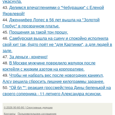
ужаснула.
43.
Делимся впечатлениями о "Чебурашки" с Еленой
Яковлевой!
44.
Дженнифер Лопес в 56 лет вышла на "Золотой
Глобус" в прозрачном платье.
45.
Прощения за такой тон прошу.
46.
Самбурская вышла на сцену и спокойно исполнила
свой хит так, будто поёт не "для Картинки", а для людей в
зале.
47.
За деньги - конечно!
48.
В Москве мужчине повредило желудок после
коктейля с жидким азотом на корпоративе.
49.
Чтобы не набрать вес после новогодних каникул,
Алсу решила сбросить лишние килограммы заранее.
50.
"Ой бл *": реакция гроссмейстера Дины беленькой на
своего соперника - 11-летнего Александра ясински.
© 2026 90-60-90 | Спортивные девушки
Контакты
Пользовательское соглашение