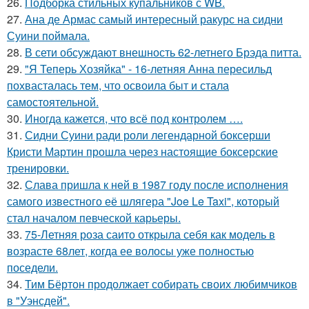
26.
Подборка стильных купальников с WB.
27.
Ана де Армас самый интересный ракурс на сидни
Суини поймала.
28.
В сети обсуждают внешность 62-летнего Брэда питта.
29.
"Я Теперь Хозяйка" - 16-летняя Анна пересильд
похвасталась тем, что освоила быт и стала
самостоятельной.
30.
Иногда кажется, что всё под контролем ….
31.
Сидни Суини ради роли легендарной боксерши
Кристи Мартин прошла через настоящие боксерские
тренировки.
32.
Слава пришла к ней в 1987 году после исполнения
самого известного её шлягера "Joe Le Taxi", который
стал началом певческой карьеры.
33.
75-Летняя роза саито открыла себя как модель в
возрасте 68лет, когда ее волосы уже полностью
поседели.
34.
Тим Бёртон продолжает собирать своих любимчиков
в "Уэнсдей".