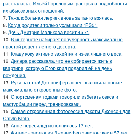
рассталась с Ильёй Гореловым, раскрыла подробности
их абьюзивных отношений.
7.
Тяжелобольная лерчек вновь за танго взялась.
8.
Когда родители только услышали "PS5".
9.
Дочь Дмитрия Маликова весит 45 кг.
10.
В интернете набирает популярность максимально
простой рецепт летнего десерта.
11.
Клаву коку активно захейтили из-за лишнего веса.
12.
Дилара рассказала, что не собирается жить в
квартире, которую Егор крид подарил ей на день
рождения.
13.
Руки на стол! Дженнифер лопес выложила новые
максимально откровенные фото.
14.
Спортсменам годами говорили избегать секса и
мастурбации перед тренировками.
15.
Самая откровенная фотосессия дакоты Джонсон для
Calvin Klein.
16.
Анне пересильд исполнилось 17 лет.
17.
Фитнес - эволюция Дженнифер энистон: как в 57 лет