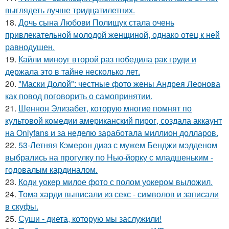
выглядеть лучше тридцатилетних.
18.
Дочь сына Любови Полищук стала очень
привлекательной молодой женщиной, однако отец к ней
равнодушен.
19.
Кайли миноуг второй раз победила рак груди и
держала это в тайне несколько лет.
20.
"Маски Долой": честные фото жены Андрея Леонова
как повод поговорить о самопринятии.
21.
Шеннон Элизабет, которую многие помнят по
культовой комедии американский пирог, создала аккаунт
на Onlyfans и за неделю заработала миллион долларов.
22.
53-Летняя Кэмерон диаз с мужем Бенджи мэдденом
выбрались на прогулку по Нью-йорку с младшеньким -
годовалым кардиналом.
23.
Коди уокер милое фото с полом уокером выложил.
24.
Тома харди выписали из секс - символов и записали
в скуфы.
25.
Суши - диета, которую мы заслужили!