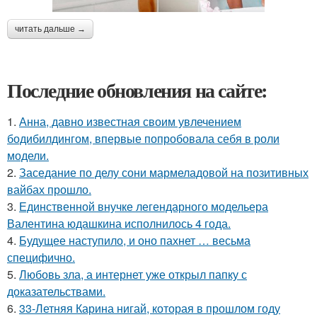
читать дальше →
Последние обновления на сайте:
1.
Анна, давно известная своим увлечением
бодибилдингом, впервые попробовала себя в роли
модели.
2.
Заседание по делу сони мармеладовой на позитивных
вайбах прошло.
3.
Единственной внучке легендарного модельера
Валентина юдашкина исполнилось 4 года.
4.
Будущее наступило, и оно пахнет … весьма
специфично.
5.
Любовь зла, а интернет уже открыл папку с
доказательствами.
6.
33-Летняя Карина нигай, которая в прошлом году