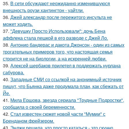
35.
В сети обсуждают неожиданно изменившуюся
внешность роузи хантингтон - уайтли.
36.
Джей александр после пережитого инсульта не
может ходить.
37.
"Девушку Просто Использовали": дочь Бена
аффлека стала пешкой в его разводе с Джей Ло.
38.
Антонио бандерас и дакота Джонсон - один из самых
трогательных примеров того, что настоящая семья
строится не на биологии, а на искренней любви.
39.
Алексей щербаков прилетел в поддержать нурлана
сабурова.
40.
Западные СМИ со ссылкой на анонимный источник
пишут, что Бьянка даже продумала план, как сбежать от
Йе.
41.
Мила Ершова, звезда сериала "Трудные Подростки",
сообщила о своей беременности.
42.
Стал известен сюжет новой части "Мумии" с
Бренданом фрейзером.
43.
Энджи решила, что просто кататься - это скучно.