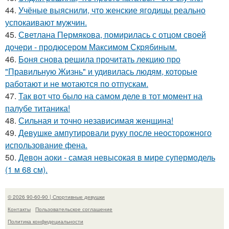
44.
Учёные выяснили, что женские ягодицы реально
успокаивают мужчин.
45.
Светлана Пермякова, помирилась с отцом своей
дочери - продюсером Максимом Скрябиным.
46.
Боня снова решила прочитать лекцию про
"Правильную Жизнь" и удивилась людям, которые
работают и не мотаются по отпускам.
47.
Так вот что было на самом деле в тот момент на
палубе титаника!
48.
Сильная и точно независимая женщина!
49.
Девушке ампутировали руку после неосторожного
использование фена.
50.
Девон аоки - самая невысокая в мире супермодель
(1 м 68 см).
© 2026 90-60-90 | Спортивные девушки
Контакты
Пользовательское соглашение
Политика конфидециальности