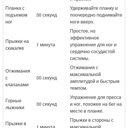
Планка с
Удерживайте планку и
подъемом
30 секунд
поочередно поднимайте
ног
ноги вверх.
Простое, но
эффективное
Прыжки на
1 минута
упражнение для ног и
скакалке
сердечно-сосудистой
системы.
Отжимания с
Отжимания
максимальной
с
30 секунд
амплитудой и быстрым
клапанами
темпом.
Упражнение для пресса
Горные
30 секунд
и ног, похожее на бег на
лыжники
месте в планке.
Прыжки в стороны с
Прыжки в
1 минута
максимальной