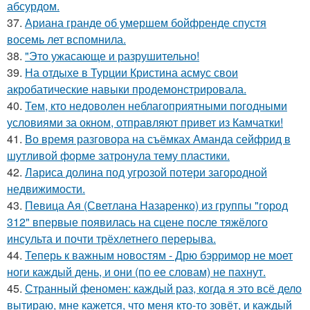
абсурдом.
37.
Ариана гранде об умершем бойфренде спустя
восемь лет вспомнила.
38.
"Это ужасающе и разрушительно!
39.
На отдыхе в Турции Кристина асмус свои
акробатические навыки продемонстрировала.
40.
Тем, кто недоволен неблагоприятными погодными
условиями за окном, отправляют привет из Камчатки!
41.
Во время разговора на съёмках Аманда сейфрид в
шутливой форме затронула тему пластики.
42.
Лариса долина под угрозой потери загородной
недвижимости.
43.
Певица Ая (Светлана Назаренко) из группы "город
312" впервые появилась на сцене после тяжёлого
инсульта и почти трёхлетнего перерыва.
44.
Теперь к важным новостям - Дрю бэрримор не моет
ноги каждый день, и они (по ее словам) не пахнут.
45.
Странный феномен: каждый раз, когда я это всё дело
вытираю, мне кажется, что меня кто-то зовёт, и каждый