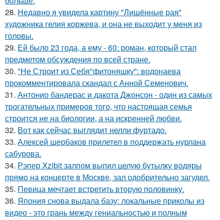
больше.
28.
Недавно я увидела картину "Лишённые рая"
художника гелия коржева, и она не выходит у меня из
головы.
29.
Ей было 23 года, а ему - 60: роман, который стал
предметом обсуждения по всей стране.
30.
"Не Строит из Себя"фитоняшку": водонаева
прокомментировала скандал с Анной Семенович.
31.
Антонио бандерас и дакота Джонсон - один из самых
трогательных примеров того, что настоящая семья
строится не на биологии, а на искренней любви.
32.
Вот как сейчас выглядит нелли фуртадо.
33.
Алексей щербаков прилетел в поддержать нурлана
сабурова.
34.
Рэпер Xzibit залпом выпил целую бутылку водяры
прямо на концерте в Москве, зал одобрительно загудел.
35.
Певица мечтает встретить вторую половинку.
36.
Япония снова выдала базу: локальные приколы из
видео - это грань между гениальностью и полным