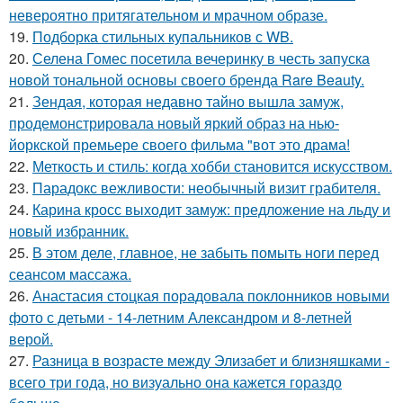
невероятно притягательном и мрачном образе.
19.
Подборка стильных купальников с WB.
20.
Селена Гомес посетила вечеринку в честь запуска
новой тональной основы своего бренда Rare Beauty.
21.
Зендая, которая недавно тайно вышла замуж,
продемонстрировала новый яркий образ на нью-
йоркской премьере своего фильма "вот это драма!
22.
Меткость и стиль: когда хобби становится искусством.
23.
Парадокс вежливости: необычный визит грабителя.
24.
Карина кросс выходит замуж: предложение на льду и
новый избранник.
25.
В этом деле, главное, не забыть помыть ноги перед
сеансом массажа.
26.
Анастасия стоцкая порадовала поклонников новыми
фото с детьми - 14-летним Александром и 8-летней
верой.
27.
Разница в возрасте между Элизабет и близняшками -
всего три года, но визуально она кажется гораздо