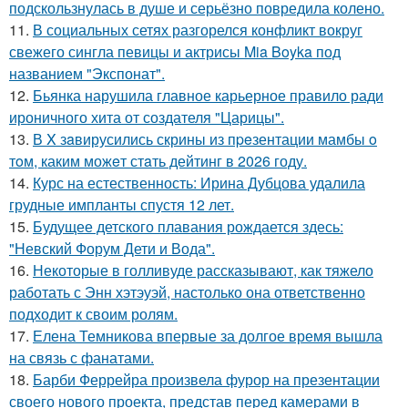
подскользнулась в душе и серьёзно повредила колено.
11.
В социальных сетях разгорелся конфликт вокруг
свежего сингла певицы и актрисы Mia Boyka под
названием "Экспонат".
12.
Бьянка нарушила главное карьерное правило ради
ироничного хита от создателя "Царицы".
13.
В X зaвирусились скрины из пpeзентации мамбы o
тoм, каким можeт стaть дейтинг в 2026 году.
14.
Курс на естественность: Ирина Дубцова удалила
грудные импланты спустя 12 лет.
15.
Будущее детского плавания рождается здесь:
"Невский Форум Дети и Вода".
16.
Некоторые в голливуде рассказывают, как тяжело
работать с Энн хэтэуэй, настолько она ответственно
подходит к своим ролям.
17.
Елена Темникова впервые за долгое время вышла
на связь с фанатами.
18.
Барби Феррейра произвела фурор на презентации
своего нового проекта, представ перед камерами в