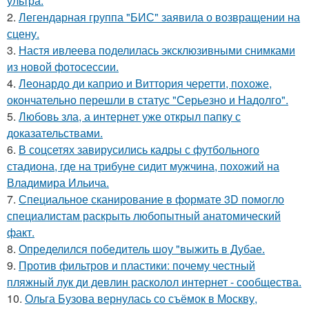
ультра.
2.
Легендарная группа "БИС" заявила о возвращении на
сцену.
3.
Настя ивлеева поделилась эксклюзивными снимками
из новой фотосессии.
4.
Леонардо ди каприо и Виттория черетти, похоже,
окончательно перешли в статус "Серьезно и Надолго".
5.
Любовь зла, а интернет уже открыл папку с
доказательствами.
6.
В соцсетях завирусились кадры с футбольного
стадиона, где на трибуне сидит мужчина, похожий на
Владимира Ильича.
7.
Специальное сканирование в формате 3D помогло
специалистам раскрыть любопытный анатомический
факт.
8.
Определился победитель шоу "выжить в Дубае.
9.
Против фильтров и пластики: почему честный
пляжный лук ди девлин расколол интернет - сообщества.
10.
Ольга Бузова вернулась со съёмок в Москву,