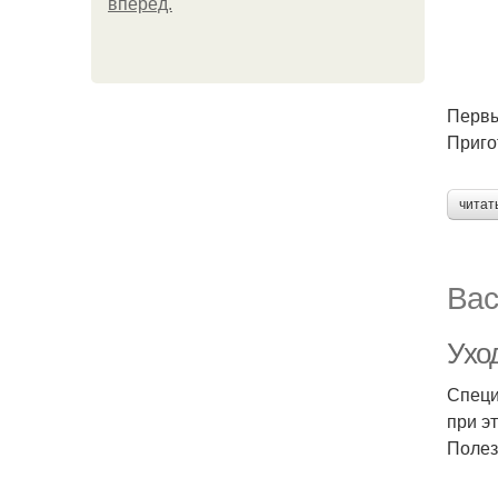
вперёд.
Первы
Приго
читат
Вас
Уход
Специ
при э
Полез