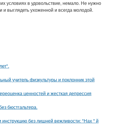
их условиях в удовольствие, немало. Не нужно
и и выглядеть ухоженной и всегда молодой.
лет".
ьный учитель физкультуры и поклонник этой
ереоценка ценностей и жесткая депрессия
без бюстгальтера.
 инструкцию без лишней вежливости: "Нах * й