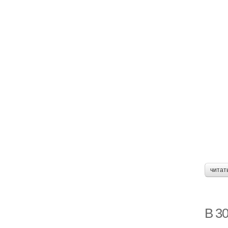
читат
В 30