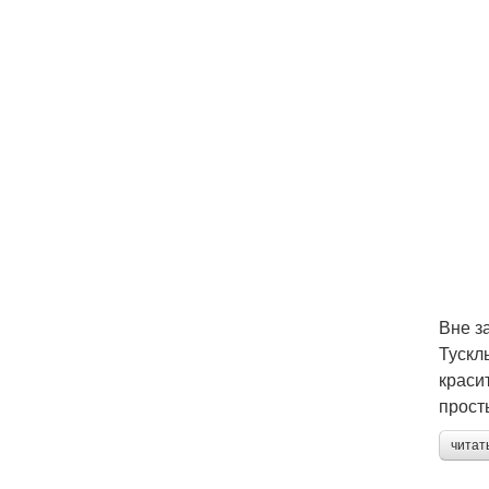
Вне з
Тускл
краси
прост
читат