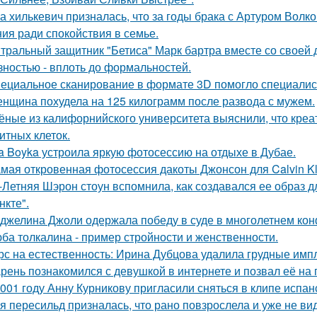
а хилькевич призналась, что за годы брака с Артуром Волк
ия ради спокойствия в семье.
тральный защитник "Бетиса" Марк бартра вместе со своей
зностью - вплоть до формальностей.
ециальное сканирование в формате 3D помогло специалис
нщина похудела на 125 килограмм после развода с мужем.
ёные из калифорнийского университета выяснили, что кре
итных клеток.
a Boyka устроила яркую фотосессию на отдыхе в Дубае.
мая откровенная фотосессия дакоты Джонсон для Calvin Kl
-Летняя Шэрон стоун вспомнила, как создавался ее образ 
нкте".
джелина Джоли одержала победу в суде в многолетнем ко
ба толкалина - пример стройности и женственности.
рс на естественность: Ирина Дубцова удалила грудные импл
рень познакомился с девушкой в интернете и позвал её на 
001 году Анну Курникову пригласили сняться в клипе испан
я пересильд призналась, что рано повзрослела и уже не вид