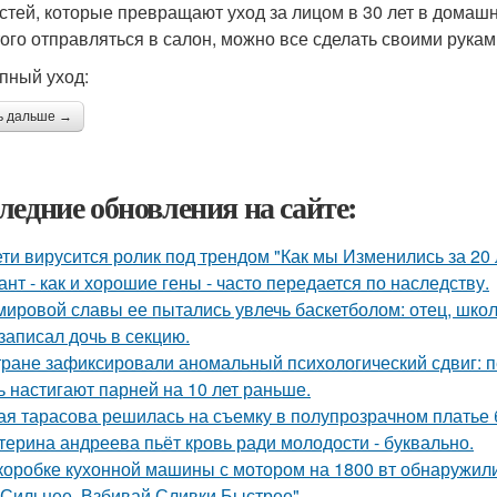
стей, которые превращают уход за лицом в 30 лет в домашн
того отправляться в салон, можно все сделать своими рукам
пный уход:
ь дальше →
ледние обновления на сайте:
ети вирусится ролик под трендом "Как мы Изменились за 20 
ант - как и хорошие гены - часто передается по наследству.
мировой славы ее пытались увлечь баскетболом: отец, школ
 записал дочь в секцию.
тране зафиксировали аномальный психологический сдвиг: п
ь настигают парней на 10 лет раньше.
ая тарасова решилась на съемку в полупрозрачном платье 
терина андреева пьёт кровь ради молодости - буквально.
коробке кухонной машины с мотором на 1800 вт обнаружили
 Сильнее, Взбивай Сливки Быстрее".