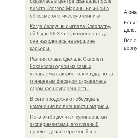
оказалась в центре скандала после
визита блогера Марины ильиной в
А она
её косметологическую клинику.
Если 
Когда беллуччи сыграла Клеопатру,
дело.
ей было 36-37 лет, и именно тогда
Все е
она находилась на вершине
верну
карьеры.
Ранняя слава сделала Скарлетт
йоханссон одной из самых
узнаваемых актрис голливуда, но за
глянцевым фасадом скрывалась
огромная неуверенность.
В сети продолжают обсуждать
изменения во внешности актрисы.
Пока актёр делится кулинарными
экспериментами, его главный
проект сделал серьёзный шаг