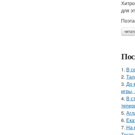
Хитро
для э
Поэта
читат
Пос
1.
В с
2.
Тал
3.
До 
игры,
4.
В с
тепер
5.
Агл
6.
Ека
7.
На 
Тесто