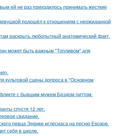
овым ей не раз приходилось принимать жесткие
 девушкой подошёл к отношениям с неожиданной
там раскрыть любопытный анатомический факт.
атин может быть важным "Топливом" для
ein.
для культовой сцены допроса в "Основном
нфликте с бывшим мужем Брэдом питтом.
анты спустя 12 лет.
первое свидание.
ского певца Энрике иглесиаса на песню Escape.
ит себя в школе.