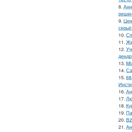
8.
Анн
решен
9.
Цен
серьё
10.
Сп
11.
Же
12.
Уч
дендр
13.
Mi
14.
Са
15.
68
Инсти
16.
Ан
17.
Лю
18.
Ку
19.
Па
20.
В2
21.
Ан