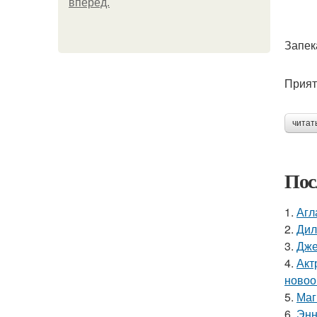
вперёд.
Запек
Прият
читат
Пос
1.
Агл
2.
Дил
3.
Дже
4.
Акт
новоо
5.
Маг
6.
Энн