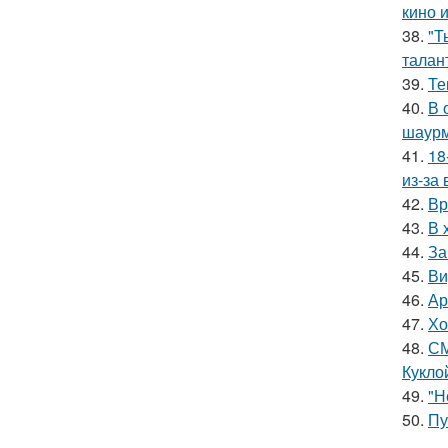
кино 
38.
"Т
талан
39.
Те
40.
В 
шаур
41.
18
из-за
42.
Вр
43.
В 
44.
За
45.
Ви
46.
Ар
47.
Хо
48.
СМ
Куклой
49.
"Н
50.
Пу