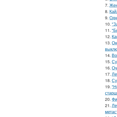
7.
Жен
8.
Кай
9.
Одн
10.
"З
11.
"Б
12.
Ка
13.
Он
выклю
14.
Во
15.
Су
16.
Оч
17.
Ле
18.
Су
19.
"Н
старш
20.
Фи
21.
Ле
метас