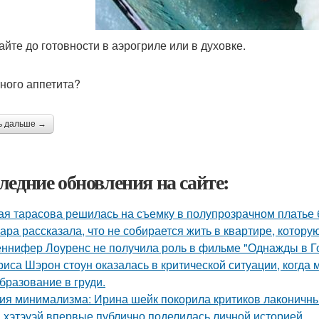
айте до готовности в аэрогриле или в духовке.
ного аппетита?
ь дальше →
ледние обновления на сайте:
ая тарасова решилась на съемку в полупрозрачном платье 
ара рассказала, что не собирается жить в квартире, котору
ннифер Лоуренс не получила роль в фильме "Однажды в Го
риса Шэрон стоун оказалась в критической ситуации, когда
бразование в груди.
ия минимализма: Ирина шейк покорила критиков лаконичны
 хэтэуэй впервые публично поделилась личной историей.