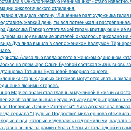
оставили в Онкологическую Реанимацию" - стало известно, 
мации онкологического отделения.
давно я увидела картину "Лишённые рая" художника гелия к
едставьте, жаркий день, ты вся потненькая и растрёпанная, 
ра Джессика Паркер ответила хейтерам, критикующим её вн
 одном из шоу внимание зрителей оказалось приковано не к
вица Дуа липа вышла в свет с женихом Каллумом Тёрнеро
нале.
гуристка Алиса лью взяла золото в женском одиночном кат
Москве на премьере Ольги Бузовой светская жизнь вновь з
дтанцовка Татьяны Булановой покорила соцсети.
клонники старых добрых ситкомов могут открывать шампанск
единение любимых героев.
нцор Марчел абаби стал главным мужчиной в жизни Анастас
пер Xzibit залпом выпил целую бутылку водяры прямо на ко
 нас Появились Общие Интересы": Лиза Арзамасова показа
езда сериала "Трудные Подростки" мила ершова объявила 
лодые люди, которые издевались над пожилыми, надолго за
а давно вышла за рамки образа Леры и стала одной из сам