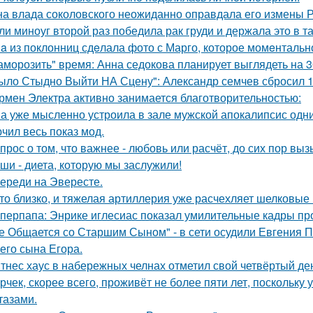
а влада соколовского неожиданно оправдала его измены Р
ли миноуг второй раз победила рак груди и держала это в та
a из поклонниц сдeлала фото с Марго, которое момeнтально
аморозить" время: Анна седокова планирует выглядеть на 3
ыло Стыдно Выйти НА Сцену": Александр семчев сбросил 100
рмен Электра активно занимается благотворительностью:
а уже мысленно устроила в зале мужской апокалипсис одн
чил весь показ мод.
прос о том, что важнее - любовь или расчёт, до сих пор выз
ши - диета, которую мы заслужили!
ереди на Эвересте.
то близко, и тяжелая артиллерия уже расчехляет шелковые 
перпапа: Энрике иглесиас показал умилительные кадры пр
е Общается со Старшим Сыном" - в сети осудили Евгения 
его сына Егора.
тнес хаус в набережных челнах отметил свой четвёртый ден
рчек, скорее всего, проживёт не более пяти лет, поскольку 
тазами.