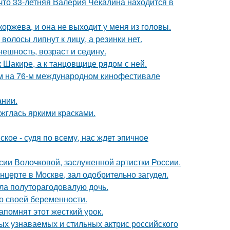
что 33-летняя Валерия Чекалина находится в
оржева, и она не выходит у меня из головы.
волосы липнут к лицу, а резинки нет.
ешность, возраст и седину.
 Шакире, а к танцовщице рядом с ней.
м на 76-м международном кинофестивале
ании.
ажглась яркими красками.
ое - судя по всему, нас ждет эпичное
ии Волочковой, заслуженной артистки России.
нцерте в Москве, зал одобрительно загудел.
ла полуторагодовалую дочь.
о своей беременности.
помнят этот жесткий урок.
ых узнаваемых и стильных актрис российского