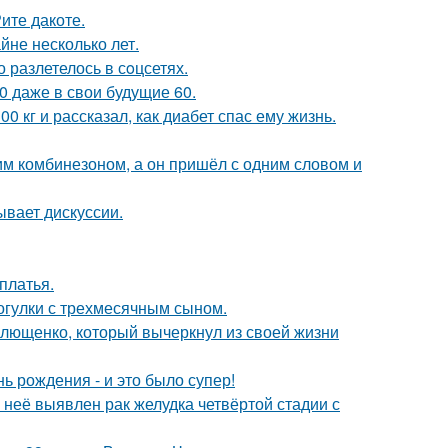
ите дакоте.
йне несколько лет.
 разлетелось в сoцсетях.
0 даже в свои будущие 60.
 кг и рассказал, как диабет спас ему жизнь.
им комбинезоном, а он пришёл с одним словом и
ывает дискуссии.
платья.
огулки с трехмесячным сыном.
Плющенко, который вычеркнул из своей жизни
ь рождения - и это было супер!
у неё выявлен рак желудка четвёртой стадии с