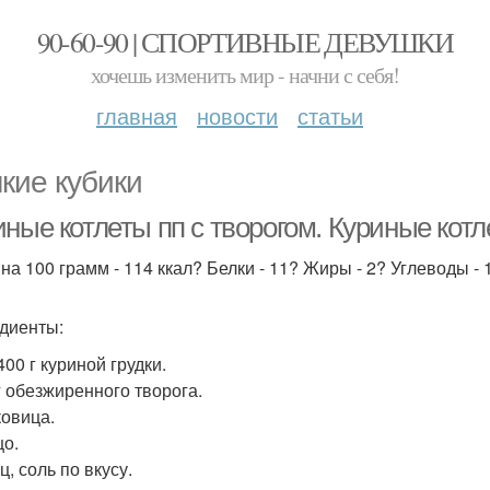
90-60-90 | СПОРТИВНЫЕ ДЕВУШКИ
хочешь изменить мир - начни с себя!
главная
новости
статьи
кие кубики
ные котлеты пп с творогом. Куриные котле
 на 100 грамм - 114 ккал? Белки - 11? Жиры - 2? Углеводы - 
диенты:
400 г куриной грудки.
 г обезжиренного творога.
ковица.
цо.
ц, соль по вкусу.