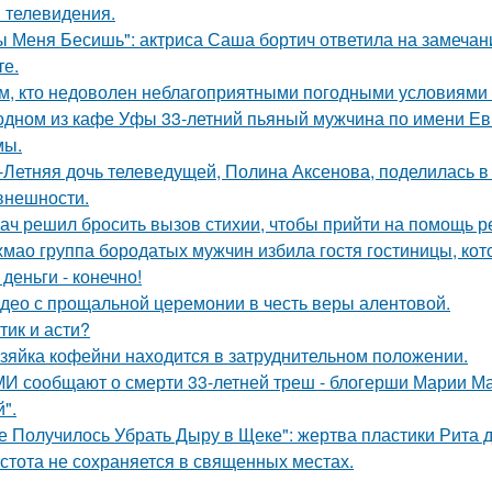
и телевидения.
ы Меня Бесишь": актриса Саша бортич ответила на замечан
те.
м, кто недоволен неблагоприятными погодными условиями з
одном из кафе Уфы 33-летний пьяный мужчина по имени Евг
мы.
-Летняя дочь телеведущей, Полина Аксенова, поделилась в 
 внешности.
ач решил бросить вызов стихии, чтобы прийти на помощь р
хмао группа бородатых мужчин избила гостя гостиницы, кот
 деньги - конечно!
део с прощальной церемонии в честь веры алентовой.
тик и асти?
зяйка кофейни находится в затруднительном положении.
И сообщают о смерти 33-летней треш - блогерши Марии Ма
".
е Получилось Убрать Дыру в Щеке": жертва пластики Рита 
стота не сохраняется в священных местах.