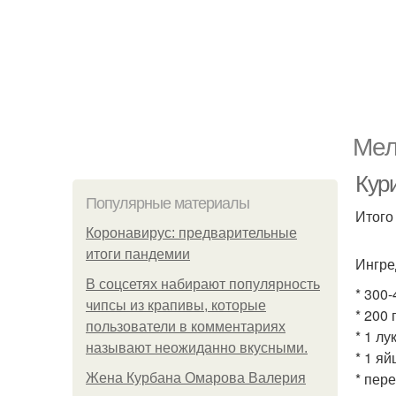
Мел
Кури
Популярные материалы
Итого
Коронавирус: предварительные
итоги пандемии
Ингре
В соцсетях набирают популярность
* 300-
чипсы из крапивы, которые
* 200
пользователи в комментариях
* 1 лу
называют неожиданно вкусными.
* 1 яй
* пере
Жена Курбана Омарова Валерия