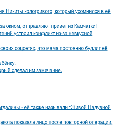
ия Никиты кологривого, который усомнился в её
а окном, отправляют привет из Камчатки!
ений устроил конфликт из-за невкусной
своих соцсетях, что мама постоянно буллит её
ебёнку.
орый сделал им замечание.
гдалины - её также называли "Живой Надувной
дакота показала лицо после повторной операции.