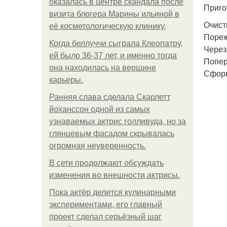
оказалась в центре скандала после
Приго
визита блогера Марины ильиной в
Очист
её косметологическую клинику.
Пореж
Когда беллуччи сыграла Клеопатру,
Через
ей было 36-37 лет, и именно тогда
Попер
она находилась на вершине
Сформ
карьеры.
Ранняя слава сделала Скарлетт
йоханссон одной из самых
узнаваемых актрис голливуда, но за
глянцевым фасадом скрывалась
огромная неуверенность.
В сети продолжают обсуждать
изменения во внешности актрисы.
Пока актёр делится кулинарными
экспериментами, его главный
проект сделал серьёзный шаг