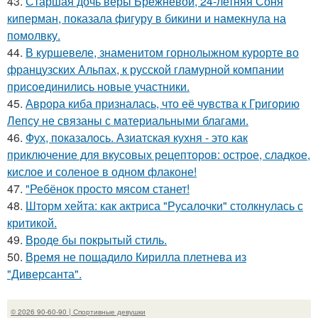
43.
Старшая дочь веры Брежневой, 24-летняя Соня
киперман, показала фигуру в бикини и намекнула на
помолвку.
44.
В куршевеле, знаменитом горнолыжном курорте во
французских Альпах, к русской гламурной компании
присоединились новые участники.
45.
Аврора киба призналась, что её чувства к Григорию
Лепсу не связаны с материальными благами.
46.
Фух, показалось. Азиатская кухня - это как
приключение для вкусовых рецепторов: острое, сладкое,
кислое и соленое в одном флаконе!
47.
"Ребёнок просто мясом станет!
48.
Шторм хейта: как актриса "Русалочки" столкнулась с
критикой.
49.
Вроде бы покрытый стиль.
50.
Время не пощадило Кирилла плетнева из
"Диверсанта".
© 2026 90-60-90 | Спортивные девушки