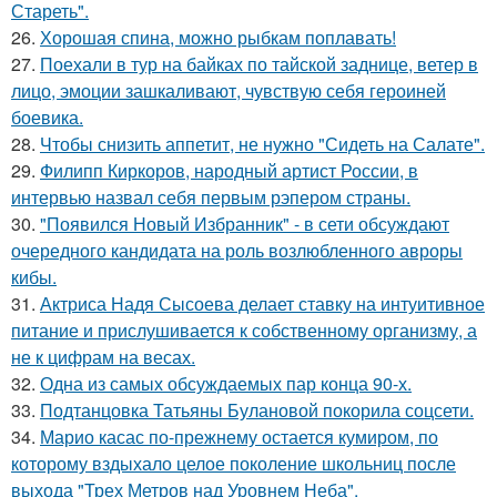
Стареть".
26.
Хорошая спина, можно рыбкам поплавать!
27.
Поехали в тур на байках по тайской заднице, ветер в
лицо, эмоции зашкаливают, чувствую себя героиней
боевика.
28.
Чтобы снизить аппетит, не нужно "Сидеть на Салате".
29.
Филипп Киркоров, народный артист России, в
интервью назвал себя первым рэпером страны.
30.
"Появился Новый Избранник" - в сети обсуждают
очередного кандидата на роль возлюбленного авроры
кибы.
31.
Актриса Надя Сысоева делает ставку на интуитивное
питание и прислушивается к собственному организму, а
не к цифрам на весах.
32.
Одна из самых обсуждаемых пар конца 90-х.
33.
Подтанцовка Татьяны Булановой покорила соцсети.
34.
Марио касас по-прежнему остается кумиром, по
которому вздыхало целое поколение школьниц после
выхода "Трех Метров над Уровнем Неба".