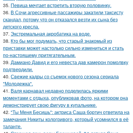
35.
Певица мечтает встретить вторую половинку.
36.
В Сочи агрессивные пассажиры закатили таксисту
скандал, потому что он отказался везти их сына без
детского кресла.
37.
Экстремальная акробатика на воде.
38.
Кто бы мог подумать, что старый знакомый из
приставки может настолько сильно измениться и стать
по-настоящему притягательным.
39.
Дамиано Давид и его невеста дав камерон помолвку
подтвердили.
40.
Свежие кадры со съемок нового сезона сериала
"Молодежка".
41.
Валя карнавал недавно поделилась яркими
моментами с отдыха, опубликовав фото, на котором она
демонстрирует свою фигуру в купальнике.
42.
"Ты Меня Бесишь": актриса Саша бортич ответила на
замечания Никиты кологривого, который усомнился в её
таланте.