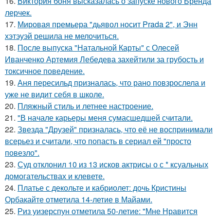
16.
Виктория боня высказалась о запуске нового Бренда
лерчек.
17.
Мировая премьера "дьявол носит Prada 2", и Энн
хэтэуэй решила не мелочиться.
18.
После выпуска "Натальной Карты" с Олесей
Иванченко Артемия Лебедева захейтили за грубость и
токсичное поведение.
19.
Аня пересильд призналась, что рано повзрослела и
уже не видит себя в школе.
20.
Пляжный стиль и летнее настроение.
21.
"В начале карьеры меня сумасшедшей считали.
22.
Звезда "Друзей" призналась, что её не воспринимали
всерьез и считали, что попасть в сериал ей "просто
повезло".
23.
Суд отклонил 10 из 13 исков актрисы о с * ксуальных
домогательствах и клевете.
24.
Платье с декольте и кабриолет: дочь Кристины
Орбакайте отметила 14-летие в Майами.
25.
Риз уизерспун отметила 50-летие: "Мне Нравится