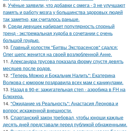
8.
Учёные заявили, что добавки с омега - 3 не улучшают
память и работу мозга у большинства здоровых людей
так заметно, как считалось раньше.
9.
Среди девушек набирает популярность спорный
тренд - экстремальная худоба в сочетании с очень
большой грудью.
10.
Главный холостяк "Битвы Экстрасенсов" сдался:
Олег шепс женится на своей возлюбленной Анне.
11.
Александра трусова показала форму спустя девять
месяцев после родов.
12.
"Теперь Можно и Бокальчик Налить": Екатерина
Волкова с юмором поздравила всех мам с каникулами.
13.
Назад в 90-е: зажигательная степ - аэробика в FH на
Блюхера.
14.
"Ожидание vs Реальность": Анастасия Леонова и
вопрос искаженной внешности.
15.
Спартанский закон требовал, чтобы юноши каждые
десять дней представали перед публикой обнаженными.