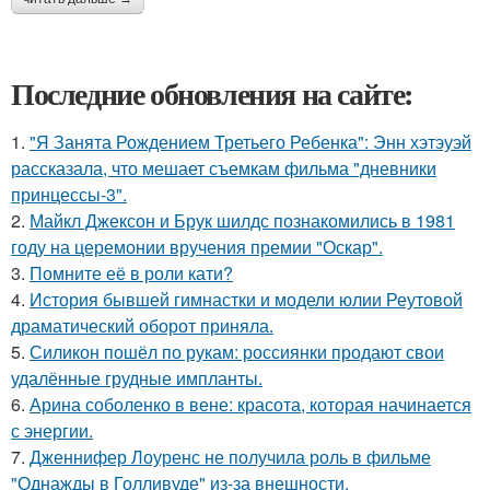
Последние обновления на сайте:
1.
"Я Занята Рождением Третьего Ребенка": Энн хэтэуэй
рассказала, что мешает съемкам фильма "дневники
принцессы-3".
2.
Майкл Джексон и Брук шилдс познакомились в 1981
году на церемонии вручения премии "Оскар".
3.
Помните её в роли кати?
4.
История бывшей гимнастки и модели юлии Реутовой
драматический оборот приняла.
5.
Силикон пошёл по рукам: россиянки продают свои
удалённые грудные импланты.
6.
Арина соболенко в вене: красота, которая начинается
с энергии.
7.
Дженнифер Лоуренс не получила роль в фильме
"Однажды в Голливуде" из-за внешности.