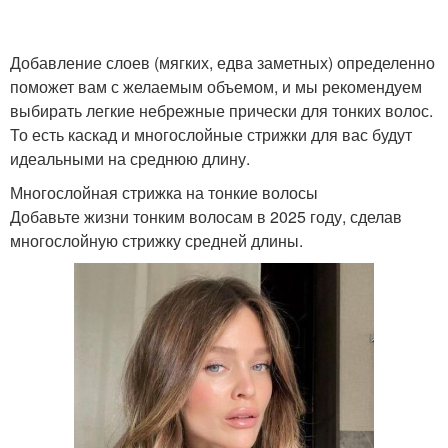
Добавление слоев (мягких, едва заметных) определенно
Стрижки для коротких
поможет вам с желаемым объемом, и мы рекомендуем
Многослойный боб
волос
выбирать легкие небрежные прически для тонких волос.
То есть каскад и многослойные стрижки для вас будут
идеальными на среднюю длину.
Многослойный пикси-
Многослойная стрижка на тонкие волосы
Удлиненная стрижка
боб
Добавьте жизни тонким волосам в 2025 году, сделав
многослойную стрижку средней длины.
Многослойный а-боб
Объемные стрижки
Стрижки на средние
Женская стрижка
волосы