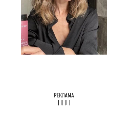
Стрижка на средние
Стрижки для полного
волосы
лица
Пробор в стрижке
Короткие стрижки
Стрижки для полных
Стильные стрижки
женщин
Идеальные стрижки
Стрижки для блондинок