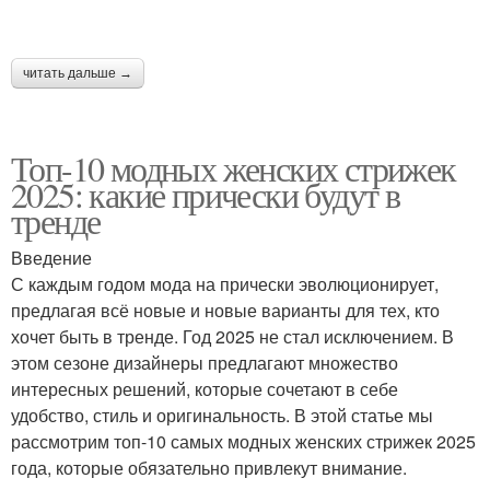
универсальная
Стрижка для блондинок
читать дальше →
стрижка
Топ-10 модных женских стрижек
Стрижка для волнистых
2025: какие прически будут в
Стрижка в духе
волос
тренде
Введение
С каждым годом мода на прически эволюционирует,
Стрижка а-ля мэрилин
Идеальная стрижка
предлагая всё новые и новые варианты для тех, кто
хочет быть в тренде. Год 2025 не стал исключением. В
этом сезоне дизайнеры предлагают множество
интересных решений, которые сочетают в себе
удобство, стиль и оригинальность. В этой статье мы
Стрижка до плеч
Стрижка а-ля паж
рассмотрим топ-10 самых модных женских стрижек 2025
года, которые обязательно привлекут внимание.