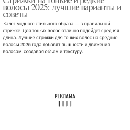
Женские стрижки
Модные стрижки
волосы 2025: лучшие варианты и
советы
Залог модного стильного образа — в правильной
стрижке. Для тонких волос отлично подойдет средняя
Асимметричная стрижка
Мужские стрижки
длина. Лучшие стрижки для тонких волос на средние
волосы 2025 года добавят пышности и движения
волосам, создавая объем и текстуру.
Многослойные стрижки
Стрижка в стиле
Стрижки на короткие
Стрижки на волосы
волосы
Стрижка с рваными
Многослойные волны
кончиками