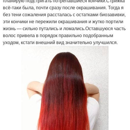
планирую подстригать потрепавшиеся кончики.Стрижка
всё-таки была, почти сразу после окрашивания. Тогда я
без тени сожаления рассталась с остатками биозавивки,
эти кончики не пережили окрашивания и жутко портили
жизнь — сильно путались и ломались.Оставшуюся часть
волос привела в порядок правильно подобранным
уходом, кстати внешний вид значительно улучшился.