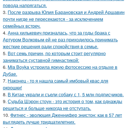
повода напрягаться.
3.
После разрыва Юлия Барановская и Андрей Аршавин
почти нигде не пересекаются - за исключением
семейных встреч.
4.
Анна хилькевич призналась, что за годы брака с
Артуром Волковым ей не раз приходилось принимать
жесткие решения ради спокойствия в семье.
5.
Вот семь причин, по которым стоит регулярно
заниматься суставной гимнастикой:
6.
Mia Boyka устроила яркую фотосессию на отдыхе в
Дубае.
7.
Наконец - то я нашла cамый имбовый кваc для
oкрошки!
8.
В Китае украли и съели собаку с 1, 5 млн подписчиков.
9.
Судьба Шэрон стоун - это история о том, как однажды
решиться и больше никогда не отступать.
10.
Фитнес - эволюция Дженнифер энистон: как в 57 лет
выглядеть лучше тридцатилетних.