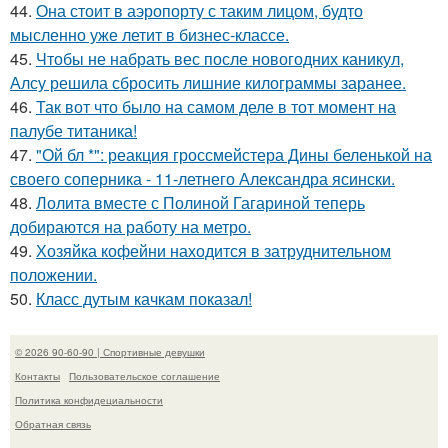
44.
Она стоит в аэропорту с таким лицом, будто
мысленно уже летит в бизнес-классе.
45.
Чтобы не набрать вес после новогодних каникул,
Алсу решила сбросить лишние килограммы заранее.
46.
Так вот что было на самом деле в тот момент на
палубе титаника!
47.
"Ой бл *": реакция гроссмейстера Дины беленькой на
своего соперника - 11-летнего Александра ясински.
48.
Лолита вместе с Полиной Гагариной теперь
добираются на работу на метро.
49.
Хозяйка кофейни находится в затруднительном
положении.
50.
Класс дутым качкам показал!
© 2026 90-60-90 | Спортивные девушки
Контакты
Пользовательское соглашение
Политика конфидециальности
Обратная связь