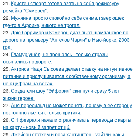
21.
Кристен стюарт готова взять на себя режиссуру
ремейка "Сумерек".
22.
Мужчина просто спокойно себе снимал зверюшек
где-то в Африке, никого не трогал.
23.
Дрю бэрримор и Кэмерон диаз пьют шампанское по
дороге на премьеру "Ангелов Чарли" в Нью-йорке, 2003
год.
24.
Гламур ушёл, не прощаясь - только стразы
осыпались по дороге.
25.
Актриса Надя Сысоева делает ставку на интуитивное
питание и прислушивается к собственному организму, а
не к цифрам на весах.
26.
Создатели шоу "Эйфория" скипнули сразу 5 лет
жизни героев.
27.
Аня пересильд не может понять, почему в её сторону
постоянно льётся столько критики.
28.
С 1 февраля начали ограничивать переводы с карты
на карту - новый запрет от цб.
29.
Джейсон стэтхем и рози хантингтон - уайтли, как и