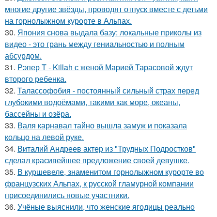
многие другие звёзды, проводят отпуск вместе с детьми
на горнолыжном курорте в Альпах.
30.
Япония снова выдала базу: локальные приколы из
видео - это грань между гениальностью и полным
абсурдом.
31.
Рэпер T - Killah с женой Марией Тарасовой ждут
второго ребенка.
32.
Талассофобия - постоянный сильный страх перед
глубокими водоёмами, такими как море, океаны,
бассейны и озёра.
33.
Валя карнавал тайно вышла замуж и показала
кольцо на левой руке.
34.
Виталий Андреев актер из "Трудных Подростков"
сделал красивейшее предложение своей девушке.
35.
В куршевеле, знаменитом горнолыжном курорте во
французских Альпах, к русской гламурной компании
присоединились новые участники.
36.
Учёные выяснили, что женские ягодицы реально