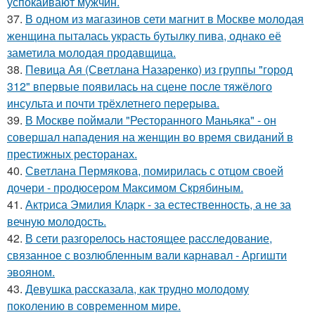
успокаивают мужчин.
37.
В одном из магазинов сети магнит в Москве молодая
женщина пыталась украсть бутылку пива, однако её
заметила молодая продавщица.
38.
Певица Ая (Светлана Назаренко) из группы "город
312" впервые появилась на сцене после тяжёлого
инсульта и почти трёхлетнего перерыва.
39.
В Москве поймали "Ресторанного Маньяка" - он
совершал нападения на женщин во время свиданий в
престижных ресторанах.
40.
Светлана Пермякова, помирилась с отцом своей
дочери - продюсером Максимом Скрябиным.
41.
Актриса Эмилия Кларк - за естественность, а не за
вечную молодость.
42.
В сети разгорелось настоящее расследование,
связанное с возлюбленным вали карнавал - Аргишти
эвояном.
43.
Девушка рассказала, как трудно молодому
поколению в современном мире.