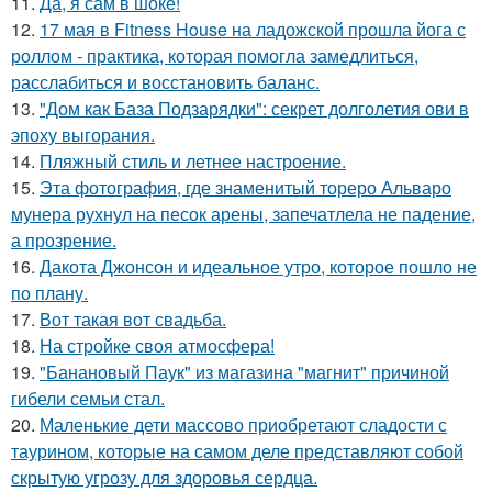
11.
Да, я сам в шоке!
12.
17 мая в Fitness House на ладожской прошла йога с
роллом - практика, которая помогла замедлиться,
расслабиться и восстановить баланс.
13.
"Дом как База Подзарядки": секрет долголетия ови в
эпоху выгорания.
14.
Пляжный стиль и летнее настроение.
15.
Эта фотография, где знаменитый тореро Альваро
мунера рухнул на песок арены, запечатлела не падение,
а прозрение.
16.
Дакота Джонсон и идеальное утро, которое пошло не
по плану.
17.
Вот такая вот свадьба.
18.
На стройке своя атмосфера!
19.
"Банановый Паук" из магазина "магнит" причиной
гибели семьи стал.
20.
Маленькие дети массово приобретают сладости с
таурином, которые на самом деле представляют собой
скрытую угрозу для здоровья сердца.