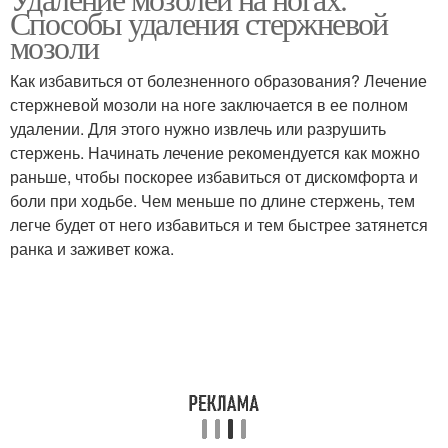
Мозоли на ноге
Мозоли на коже
Способы удаления стержневой
мозоли
Как избавиться от болезненного образования? Лечение
стержневой мозоли на ноге заключается в ее полном
Мозоли в клинике
Мозоль на ноге
удалении. Для этого нужно извлечь или разрушить
стержень. Начинать лечение рекомендуется как можно
раньше, чтобы поскорее избавиться от дискомфорта и
боли при ходьбе. Чем меньше по длине стержень, тем
Мозоли на руках
Мозоль на стопе
легче будет от него избавиться и тем быстрее затянется
ранка и заживет кожа.
Стержневая мозоль
Застарелые мозоли