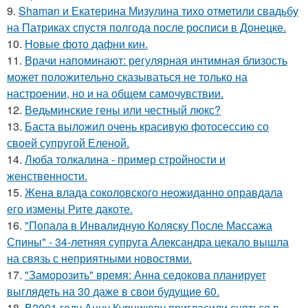
9.
Shaman и Екатерина Мизулина тихо отметили свадьбу
на Патриках спустя полгода после росписи в Донецке.
10.
Новые фото дафни кин.
11.
Врачи напоминают: регулярная интимная близость
может положительно сказываться не только на
настроении, но и на общем самочувствии.
12.
Ведьминские гены или честный люкс?
13.
Баста выложил очень красивую фотосессию со
своей супругой Еленой.
14.
Люба толкалина - пример стройности и
женственности.
15.
Жена влада соколовского неожиданно оправдала
его измены Рите дакоте.
16.
"Попала в Инвалидную Коляску После Массажа
Спины" - 34-летняя супруга Александра цекало вышла
на связь с неприятными новостями.
17.
"Заморозить" время: Анна седокова планирует
выглядеть на 30 даже в свои будущие 60.
18.
В2001 году Анну Курникову пригласили сняться в