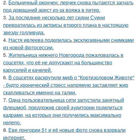
2.
Больничный окончен: лерчек снова пытаются загнать
под домашний арест из-за вояжа в питер.
3.
За последние несколько лет сидни Суини
превратилась из актрисы второго плана в настоящую
звезду голливуда.
4.
Настя ивлеева поделилась эксклюзивными снимками
из новой фотосессии.
5.
Жительница нижнего Новгорода пожаловалась в
соцсетях, что её не допускают на большинство
каруселей и качелей.
6.
В соцсетях раскрутили миф о "Кортизоловом Животе"
- будто хронический стресс напрямую заставляет жир
скапливаться именно на талии.
7.
Одна пользовательница сети запустила занятный
флешмоб, предложив своей аудитории поделиться
кадрами, на которых они получились максимально
нелепо.
8.
Еве лонгории 51 и её новые фото снова взорвали
интернет.