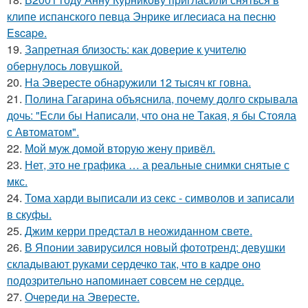
клипе испанского певца Энрике иглесиаса на песню
Escape.
19.
Запретная близость: как доверие к учителю
обернулось ловушкой.
20.
На Эвересте обнаружили 12 тысяч кг говна.
21.
Полина Гагарина объяснила, почему долго скрывала
дочь: "Если бы Написали, что она не Такая, я бы Стояла
с Автоматом".
22.
Мой муж домой вторую жену привёл.
23.
Нет, это не графика … а реальные снимки снятые с
мкс.
24.
Тома харди выписали из секс - символов и записали
в скуфы.
25.
Джим керри предстал в неожиданном свете.
26.
В Японии завирусился новый фототренд: девушки
складывают руками сердечко так, что в кадре оно
подозрительно напоминает совсем не сердце.
27.
Очереди на Эвересте.