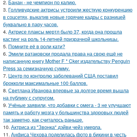
2.
Банан - не чемпион по калию.
3.
Голливудские актрисы устроили жесткую конкуренцию
в соцсетях, выкатив новые горячие кадры с разницей
буквально в пару часов.
4.
Актрисе плаксы мертл было 37, когда она прошла
кастинг на роль 14-летней призрачной школьницы.
5.
Помните её в роли кати?
6.
Эмили ратаковски продала права на свою ещё не
написанную книгу Mother F * Cker издательству Penguin
Press за семизначную сумму.
7.
Центр по контролю заболеваний США поставил
брокколи максимальные 100 баллов.
8.
Светлана Иванова впервые за долгое время вышла
на публику с супругом.
9.
Учёные заявили, что добавки с омега - 3 не улучшают
память и работу мозга у большинства здоровых людей
так заметно, как считалось раньше.
10.
Актриса из "Звонка" дэйви чейз умерла.
11.
Анфиса Чехова поделилась фото в бикини в честь