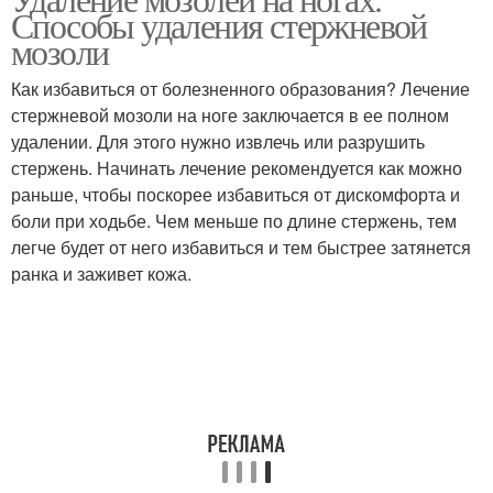
Мозоли на коже
Мозоли в клинике
Способы удаления стержневой
мозоли
Как избавиться от болезненного образования? Лечение
стержневой мозоли на ноге заключается в ее полном
Мозоль на ноге
Мозоли на руках
удалении. Для этого нужно извлечь или разрушить
стержень. Начинать лечение рекомендуется как можно
раньше, чтобы поскорее избавиться от дискомфорта и
боли при ходьбе. Чем меньше по длине стержень, тем
Мозоли на пальцах
Стержневая мозоль
легче будет от него избавиться и тем быстрее затянется
ранка и заживет кожа.