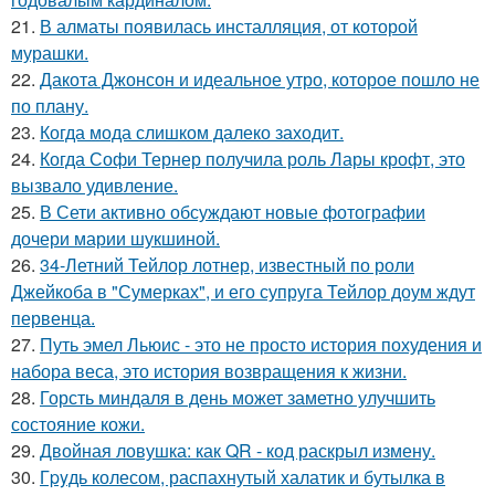
21.
В алматы появилась инсталляция, от которой
мурашки.
22.
Дакота Джонсон и идеальное утро, которое пошло не
по плану.
23.
Когда мода слишком далеко заходит.
24.
Когда Софи Тернер получила роль Лары крофт, это
вызвало удивление.
25.
В Сети активно обсуждают новые фотографии
дочери марии шукшиной.
26.
34-Летний Тейлор лотнер, известный по роли
Джейкоба в "Сумерках", и его супруга Тейлор доум ждут
первенца.
27.
Путь эмел Льюис - это не просто история похудения и
набора веса, это история возвращения к жизни.
28.
Горсть миндаля в день может заметно улучшить
состояние кожи.
29.
Двойная ловушка: как QR - код раскрыл измену.
30.
Гpyдь колесом, распахнутый халатик и бутылка в