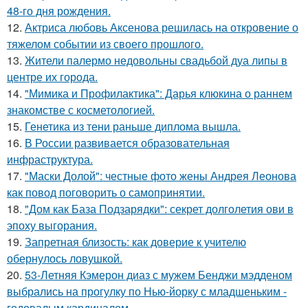
48-го дня рождения.
12.
Актриса любовь Аксенова решилась на откровение о
тяжелом событии из своего прошлого.
13.
Жители палермо недовольны свадьбой дуа липы в
центре их города.
14.
"Мимика и Профилактика": Дарья клюкина о раннем
знакомстве с косметологией.
15.
Генетика из тени раньше диплома вышла.
16.
В России развивается образовательная
инфраструктура.
17.
"Маски Долой": честные фото жены Андрея Леонова
как повод поговорить о самопринятии.
18.
"Дом как База Подзарядки": секрет долголетия ови в
эпоху выгорания.
19.
Запретная близость: как доверие к учителю
обернулось ловушкой.
20.
53-Летняя Кэмерон диаз с мужем Бенджи мэдденом
выбрались на прогулку по Нью-йорку с младшеньким -
годовалым кардиналом.