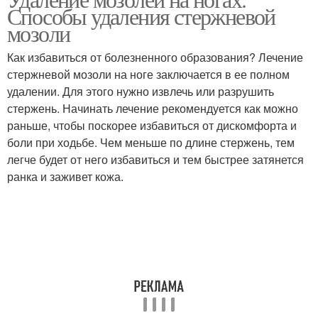
Мозоли на ноге
Мозоли в клинике
Способы удаления стержневой
мозоли
Как избавиться от болезненного образования? Лечение
стержневой мозоли на ноге заключается в ее полном
Мозоль на ноге
Мозоли на руках
удалении. Для этого нужно извлечь или разрушить
стержень. Начинать лечение рекомендуется как можно
раньше, чтобы поскорее избавиться от дискомфорта и
боли при ходьбе. Чем меньше по длине стержень, тем
Мозоли на пальцах
Мозоль на стопе
легче будет от него избавиться и тем быстрее затянется
ранка и заживет кожа.
Стержневая мозоль
Застарелые мозоли