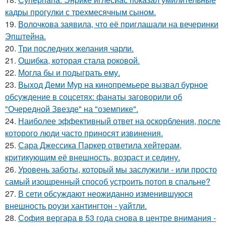
кадры прогулки с трехмесячным сыном.
19.
Волочкова заявила, что её приглашали на вечеринки
Эпштейна.
20.
Три последних желания чарли.
21.
Ошибка, которая стала роковой.
22.
Могла бы и подыграть ему.
23.
Выход Деми Мур на кинопремьере вызвал бурное
обсуждение в соцсетях: фанаты заговорили об
"Очередной Звезде" на "оземпике".
24.
Наиболее эффективный ответ на оскорбления, после
которого люди часто приносят извинения.
25.
Сара Джессика Паркер ответила хейтерам,
критикующим её внешность, возраст и седину.
26.
Уровень заботы, который мы заслужили - или просто
самый изощренный способ устроить потоп в спальне?
27.
В сети обсуждают неожиданно изменившуюся
внешность роузи хантингтон - уайтли.
28.
София вергара в 53 года снова в центре внимания -