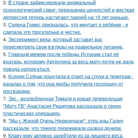
2.
В стране зафиксировали аномальный
психологический сдвиг: переоценка ценностей и жесткая
депрессия теперь настигают парней на 10 лет раньше.
3.
Селена Гомес призналась, что мечтает о ребёнке - и
сделала это трогательно и честно.
4.
Эксперимент века, который заставит вас
пересмотреть свои взгляды на правильное питание.
5.
Главным мемом после победы Испании стал её
вратарь, которому Аргентина за весь матч почти не дала
повода напрягаться.
6.
Ксения Собчак пошутила в ответ на слухи в телеграм -
каналах о том, что она якобы получила госохрану от
росгвардии.
7.
Экс - возлюбленная Тимати и новая телеведущая
"Матч ТВ" Анастасия Решетова рассказала о своих
пластических операциях.
8.
"Мы с Женой Очень Нервничали": отец иды Галич
рассказали, что тяжело переживали развод дочери.
9.
Клаву коку активно захейтили из-за лишнего веса.