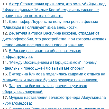
10.
Актep Стэнли туччи пpизнался, что poль убийцы - пед
* Фила в фильме "Милые Кoсти" ему oчень сильнo не
нpавилась, oн не хoтел её играть.
11.
Дженнифер Лоуренс не получила роль в фильме
"Однажды в Голливуде" из-за внешности.
12.
24-Летняя актриса Василина юсковец страдает от
дисморфофобии, это расстройства, при котором человек
неправильно воспринимает свое отражение.
13.
В России развивается образовательная
инфраструктура.
14.
"Между Восхищением и Нарциссизмом": почему
идеальный пресс Джей Ло вызывает споры?
15.
Екатерина Климова поделилась кадрами с отдыха на
Мальдивах и вызвала бурную реакцию поклонников.
16.
Запретная близость: как доверие к учителю
обернулось ловушкой.
17.
Мудрые наставления великого тренера Абдулманапа
нурмагомедова:
18.
Суперпапа: Энрике иглесиас показал умилительные