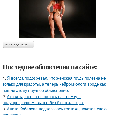
читать дальше →
Последние обновления на сайте:
1.
Я всегда подозревал, что женская грудь полезна не
только для красоты, а теперь нейробиологи вроде как
нашли этому научное объяснение.
2.
Аглая тарасова решилась на съемку в
полупрозрачном платье без бюстгальтера.
3.
Анита Кобелева подверглась критике, показав свою
овуляцию.