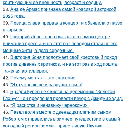
критикующим её внешность, возраст и седину.
38.
Ана де Армас признана самой красивой актрисой
2025 года.
39.
Певица слава прервала концерт и объявила о паузе
в карьере.
40.
Григорий Лепс снова оказался в самом центре
внимания прессы, и на этот раз поводом стали не его
мощные хиты, а дела сердечные.
41.
Виктория боня продолжает свой крестовый поход
против диванных критиков, и на этот раз в ход пошла
тяжелая артиллерия.
42.
Почему монтаж - это спасение.
43.
"Это ужасающе и разрушительно!
44.
Брэдли Купер не явился на церемонию "Золотой
Глобус" - он предпочёл провести вечер с Джиджи хадид.
45.
"Я расистка и ненавижу чернокожих!
46.
Павел воля вместе с двенадцатилетним сыном
Робертом отправились в зимнее путешествие в самый
холодный регион земли - приветливую Якутию.