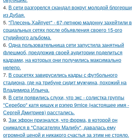
4.
В сети разгорелся скандал вокруг молодой блогерши
из Дубая.
5.
"Плесень Хайпует" - 67-летнюю мадонну захейтили в
социальных сетях после объявления своего 15-ого
студийного альбома.
6.
Одна пользовательница сети запустила занятный
флешмоб, предложив своей аудитории поделиться
кадрами, на которых они получились максимально
нелепо.
7.
В соцсетях завирусились кадры с футбольного
стадиона, где на трибуне сидит мужчина, похожий на
Владимира Ильича.
8.
В сети появились слухи, что экс - солистка группы
"Серебро" катя кищук и рэпер 9mice (настоящее имя -
Сергей Дмитриев) расстались.
9.
Зак эфрон признался, что форма, в которой он
снимался в "Спасателях Малибу", давалась ему
огромной ценой и никакого счастья за этим не стояло.