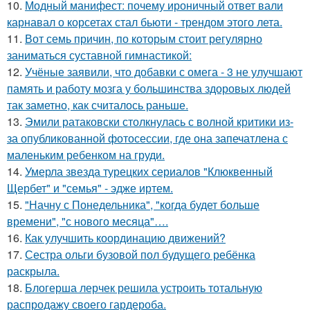
10.
Модный манифест: почему ироничный ответ вали
карнавал о корсетах стал бьюти - трендом этого лета.
11.
Вот семь причин, по которым стоит регулярно
заниматься суставной гимнастикой:
12.
Учёные заявили, что добавки с омега - 3 не улучшают
память и работу мозга у большинства здоровых людей
так заметно, как считалось раньше.
13.
Эмили ратаковски столкнулась с волной критики из-
за опубликованной фотосессии, где она запечатлена с
маленьким ребенком на груди.
14.
Умерла звезда турецких сериалов "Клюквенный
Щербет" и "семья" - эдже иртем.
15.
"Начну с Понедельника", "когда будет больше
времени", "с нового месяца"….
16.
Как улучшить координацию движений?
17.
Сестра ольги бузовой пол будущего ребёнка
раскрыла.
18.
Блогерша лерчек решила устроить тотальную
распродажу своего гардероба.