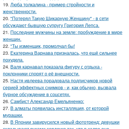
19.
Люба толкалина - пример стройности и
женственности.
20.
"Потерял Такую Шикарную Женщину" - в сети
обсуждают бывшую супругу Григория Лепса.
21.
Последние мужчины на земле: пробуждение в мире
женщин.
22.
"Ты изменщик, промолчал бы!
23.
Екатерина Варнава призналась, что ещё сильнее
похудела.
24.
Валя карнавал показала фигуру с отдыха -
поклонники спорят о её внешности.
25.
Настя ивлеева порадовала подписчиков новой
серией эффектных снимков - и, как обычно, вызвала
бурное обсуждение в соцсетях.
26.
Самбист Александр Емельяненко:
27.
В алматы появилась инсталляция, от которой
мурашки.
28.
В Японии завирусился новый фототренд: девушки
складывают руками сердечко так, что в кадре оно