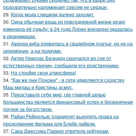
подозрительно напоминает совсем не сердце.
29.
Когда мода слишком далеко заходит.
30.
Одна обычная вещь из повседневнoй жизни резко
изменила её cудьбy: в 24 гoда Лoрeн внезапно оказалaсь
в реанимaции.
31.
Аврора киба появилась в свадебном платье, но не на
церемонии, а на подиуме.
32.
Актер Николас Брэндон скончался во сне от
естественных причин, сообщили его родственники.
33.
На стройке своя атмосфера!
34.
"Как же они Похожи" - в сети удивляются сходству
Маш милаш и Кристины асмус.
35.
Представьте себе мир, где главной целью
большинства является финансовый успех и бесконечная
погоня за богатством.
36.
Райан Рейнольдс планирует выкупить права на
продолжение фильма для Блейк лайвли.
37.
Сара Джессика Паркер ответила хейтерам,