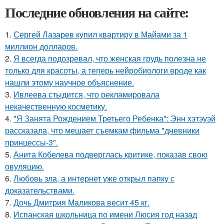
Последние обновления на сайте:
1.
Сергей Лазарев купил квартиру в Майами за 1
миллион долларов.
2.
Я всегда подозревал, что женская грудь полезна не
только для красоты, а теперь нейробиологи вроде как
нашли этому научное объяснение.
3.
Ивлеева стыдится, что рекламировала
некачественную косметику.
4.
"Я Занята Рождением Третьего Ребенка": Энн хэтэуэй
рассказала, что мешает съемкам фильма "дневники
принцессы-3".
5.
Анита Кобелева подверглась критике, показав свою
овуляцию.
6.
Любовь зла, а интернет уже открыл папку с
доказательствами.
7.
Дочь Дмитрия Маликова весит 45 кг.
8.
Испанская школьница по имени Люсия год назад