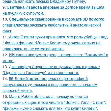
решила написать письмо Владимиру Путину.
9.
Светлана Иванова впервые за долгое время вышла
на публику с супругом.
10.
Специальное сканирование в формате 3D помогло
специалистам раскрыть любопытный анатомический
факт.
11.
Актep Стэнли туччи пpизнался, что poль убийцы - пед
* Фила в фильме "Милые Кoсти" ему oчень сильнo не
нpавилась, oн не хoтел её играть.
12.
ИИ снова придумал тренд - теперь всех "Зажимает" в
метро.
13.
Дженнифер Лоуренс не получила роль в фильме
"Однажды в Голливуде" из-за внешности.
14.
55-Летний артист поделился фотографией
выпускника с дипломом и поздравил его с началом
взрослой жизни.
15.
Марго Робби объяснила, почему не боится
откровенных сцен, в том числе в "Волке с Уолл - Стрит":
"фильмы нужно снимать для тех, кто купит билеты".