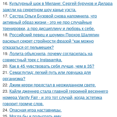
16.
Культурный шок в Милане: Сергей бурунов и Дилара
зажгли на секретном шоу канье уэста.
17.
Сестра Ольги Бузовой снова напомнила, что
активный образ жизни - это не про случайные
тренировки, а про дисциплину и любовь к себе.
18.
Российский певец и шоумен Прохор Шаляпин
раскрыл секрет стройности фразой "как можно
отказаться от пельмешек?
19.
Лолита объяснила, почему согласилась на
совместный трек с Instasamka.
20.
Как в 45 чувствовать себя лучше, чем в 35?
21.
Семаглутид: легкий путь или ловушка для
организма?
22.
Джим керри предстал в неожиданном свете.
23.
Кайли дженнер стала главной героиней весеннего
номера Vanity Fair - и это тот случай, когда эстетика
говорит громче слов.
24.
Опасная игра наставницы.
25.
Могла бы и подыграть ему.