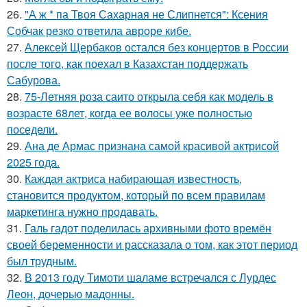
26.
"А ж * па Твоя Сахарная не Слипнется": Ксения
Собчак резко ответила авроре кибе.
27.
Алексей Щербаков остался без концертов в России
после того, как поехал в Казахстан поддержать
Сабурова.
28.
75-Летняя роза саито открыла себя как модель в
возрасте 68лет, когда ее волосы уже полностью
поседели.
29.
Ана де Армас признана самой красивой актрисой
2025 года.
30.
Каждая актриса набирающая известность,
становится продуктом, который по всем правилам
маркетинга нужно продавать.
31.
Галь гадот поделилась архивными фото времён
своей беременности и рассказала о том, как этот период
был трудным.
32.
В 2013 году Тимоти шаламе встречался с Лурдес
Леон, дочерью мадонны.