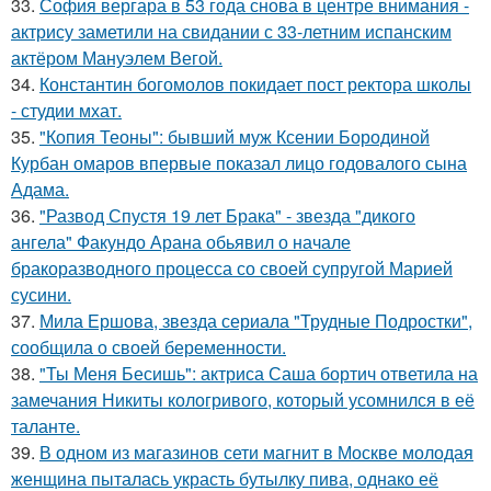
33.
София вергара в 53 года снова в центре внимания -
актрису заметили на свидании с 33-летним испанским
актёром Мануэлем Вегой.
34.
Константин богомолов покидает пост ректора школы
- студии мхат.
35.
"Копия Теоны": бывший муж Ксении Бородиной
Курбан омаров впервые показал лицо годовалого сына
Адама.
36.
"Развод Спустя 19 лет Брака" - звезда "дикого
ангела" Факундо Арана обьявил о начале
бракоразводного процесса со своей супругой Марией
сусини.
37.
Мила Ершова, звезда сериала "Трудные Подростки",
сообщила о своей беременности.
38.
"Ты Меня Бесишь": актриса Саша бортич ответила на
замечания Никиты кологривого, который усомнился в её
таланте.
39.
В одном из магазинов сети магнит в Москве молодая
женщина пыталась украсть бутылку пива, однако её