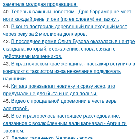
заметила молодая продавщица.
40.
Теперь к важным новостям - Дрю бэрримор не моет
ноги каждый день, и они (по ее словам) не пахнут.
41.
В конго построили деревянный пешеходный мост
через реку за 2 миллиона долларов.
42.
В последнее время Ольга Бузова оказалась в центре
скандала, который, к сожалению, снова связан с
действиями мошенников.
43.
В красноярском крае женщина - пассажир вступила в
конфликт с таксистом из-за нежелания подключать
наушники.
44.
Китаец показывает новинку и сразу ясно, это
придумали не для быта и не для пользы.
45.
Видео с прощальной церемонии в честь веры
алентовой.
46.
В сети разгорелось настоящее расследование,
связанное с возлюбленным вали карнавал - Аргишти
эвояном.
47.
Леонид тараненко. Человек - эпоха.