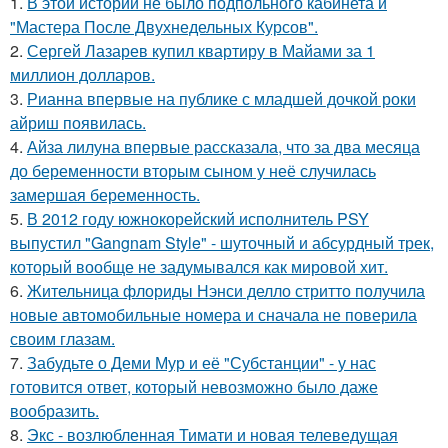
1.
В этой истории не было подпольного кабинета и
"Мастера После Двухнедельных Курсов".
2.
Сергей Лазарев купил квартиру в Майами за 1
миллион долларов.
3.
Рианна впервые на публике с младшей дочкой роки
айриш появилась.
4.
Айза лилуна впервые рассказала, что за два месяца
до беременности вторым сыном у неё случилась
замершая беременность.
5.
В 2012 году южнокорейский исполнитель PSY
выпустил "Gangnam Style" - шуточный и абсурдный трек,
который вообще не задумывался как мировой хит.
6.
Жительница флориды Нэнси делло стритто получила
новые автомобильные номера и сначала не поверила
своим глазам.
7.
Забудьте о Деми Мур и её "Субстанции" - у нас
готовится ответ, который невозможно было даже
вообразить.
8.
Экс - возлюбленная Тимати и новая телеведущая