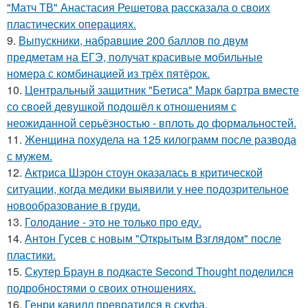
"Матч ТВ" Анастасия Решетова рассказала о своих
пластических операциях.
9.
Выпускники, набравшие 200 баллов по двум
предметам на ЕГЭ, получат красивые мобильные
номера с комбинацией из трёх пятёрок.
10.
Центральный защитник "Бетиса" Марк бартра вместе
со своей девушкой подошёл к отношениям с
неожиданной серьёзностью - вплоть до формальностей.
11.
Женщина похудела на 125 килограмм после развода
с мужем.
12.
Актриса Шэрон стоун оказалась в критической
ситуации, когда медики выявили у нее подозрительное
новообразование в груди.
13.
Голодание - это не только про еду.
14.
Антон Гусев с новым "Открытым Взглядом" после
пластики.
15.
Скутер Браун в подкасте Second Thought поделился
подробностями о своих отношениях.
16.
Генри кавилл превратился в скуфа.