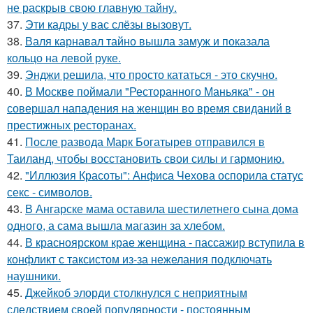
не раскрыв свою главную тайну.
37.
Эти кадры у вас слёзы вызовут.
38.
Валя карнавал тайно вышла замуж и показала
кольцо на левой руке.
39.
Энджи решила, что просто кататься - это скучно.
40.
В Москве поймали "Ресторанного Маньяка" - он
совершал нападения на женщин во время свиданий в
престижных ресторанах.
41.
После развода Марк Богатырев отправился в
Таиланд, чтобы восстановить свои силы и гармонию.
42.
"Иллюзия Красоты": Анфиса Чехова оспорила статус
секс - символов.
43.
В Ангарске мама оставила шестилетнего сына дома
одного, а сама вышла магазин за хлебом.
44.
В красноярском крае женщина - пассажир вступила в
конфликт с таксистом из-за нежелания подключать
наушники.
45.
Джейкоб элорди столкнулся с неприятным
следствием своей популярности - постоянным