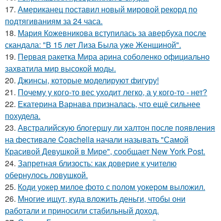
17.
Американец поставил новый мировой рекорд по
подтягиваниям за 24 часа.
18.
Мария Кожевникова вступилась за авербуха после
скандала: "В 15 лет Лиза Была уже Женщиной".
19.
Первая ракетка Мира арина соболенко официально
захватила мир высокой моды.
20.
Джинсы, которые моделируют фигуру!
21.
Почему у кого-то вес уходит легко, а у кого-то - нет?
22.
Екатерина Варнава призналась, что ещё сильнее
похудела.
23.
Австралийскую блогершу ли халтон после появления
на фестивале Coachella начали называть "Самой
Красивой Девушкой в Мире", сообщает New York Post.
24.
Запретная близость: как доверие к учителю
обернулось ловушкой.
25.
Коди уокер милое фото с полом уокером выложил.
26.
Многие ищут, куда вложить деньги, чтобы они
работали и приносили стабильный доход.