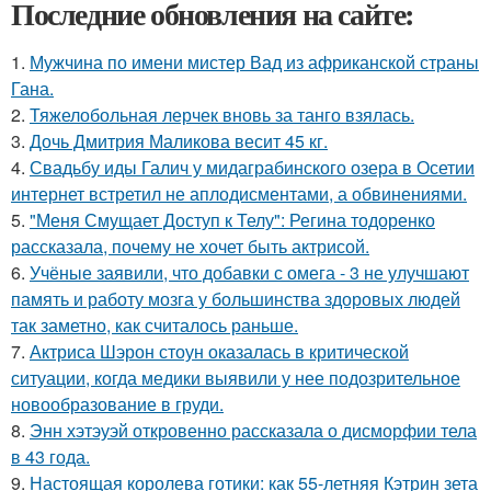
Последние обновления на сайте:
1.
Мужчина по имени мистер Вад из африканской страны
Гана.
2.
Тяжелобольная лерчек вновь за танго взялась.
3.
Дочь Дмитрия Маликова весит 45 кг.
4.
Свадьбу иды Галич у мидаграбинского озера в Осетии
интернет встретил не аплодисментами, а обвинениями.
5.
"Меня Смущает Доступ к Телу": Регина тодоренко
рассказала, почему не хочет быть актрисой.
6.
Учёные заявили, что добавки с омега - 3 не улучшают
память и работу мозга у большинства здоровых людей
так заметно, как считалось раньше.
7.
Актриса Шэрон стоун оказалась в критической
ситуации, когда медики выявили у нее подозрительное
новообразование в груди.
8.
Энн хэтэуэй откровенно рассказала о дисморфии тела
в 43 года.
9.
Настоящая королева готики: как 55-летняя Кэтрин зета