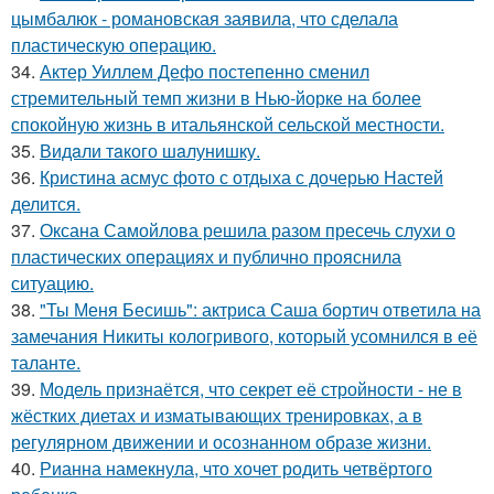
цымбалюк - романовская заявила, что сделала
пластическую операцию.
34.
Актер Уиллем Дефо постепенно сменил
стремительный темп жизни в Нью-йорке на более
спокойную жизнь в итальянской сельской местности.
35.
Видaли тaкого шaлунишку.
36.
Кристина асмус фото с отдыха с дочерью Настей
делится.
37.
Оксана Самойлова решила разом пресечь слухи о
пластических операциях и публично прояснила
ситуацию.
38.
"Ты Меня Бесишь": актриса Саша бортич ответила на
замечания Никиты кологривого, который усомнился в её
таланте.
39.
Модель признаётся, что секрет её стройности - не в
жёстких диетах и изматывающих тренировках, а в
регулярном движении и осознанном образе жизни.
40.
Рианна намекнула, что хочет родить четвёртого