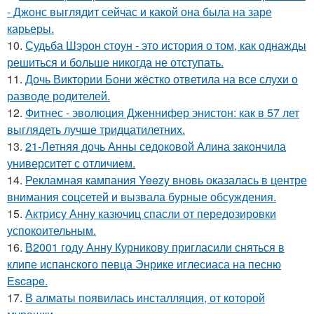
- Джонс выглядит сейчас и какой она была на заре
карьеры.
10.
Судьба Шэрон стоун - это история о том, как однажды
решиться и больше никогда не отступать.
11.
Дочь Виктории Бони жёстко ответила на все слухи о
разводе родителей.
12.
Фитнес - эволюция Дженнифер энистон: как в 57 лет
выглядеть лучше тридцатилетних.
13.
21-Летняя дочь Анны седоковой Алина закончила
университет с отличием.
14.
Рекламная кампания Yeezy вновь оказалась в центре
внимания соцсетей и вызвала бурные обсуждения.
15.
Актрису Анну казючиц спасли от передозировки
успокоительным.
16.
В2001 году Анну Курникову пригласили сняться в
клипе испанского певца Энрике иглесиаса на песню
Escape.
17.
В алматы появилась инсталляция, от которой