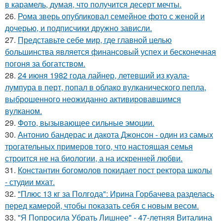
в карамель, думая, что получится десерт мечты.
26.
Рома зверь опубликовал семейное фото с женой и
дочерью, и подписчики дружно зависли.
27.
Представьте себе мир, где главной целью
большинства является финансовый успех и бесконечная
погоня за богатством.
28.
24 июня 1982 года лайнер, летевший из куала-
лумпура в перт, попал в облако вулканического пепла,
выброшенного неожиданно активировавшимся
вулканом.
29.
Фото, вызывающее сильные эмоции.
30.
Антонио бандерас и дакота Джонсон - один из самых
трогательных примеров того, что настоящая семья
строится не на биологии, а на искренней любви.
31.
Константин богомолов покидает пост ректора школы
- студии мхат.
32.
"Плюс 13 кг за Полгода": Ирина Горбачева разделась
перед камерой, чтобы показать себя с новым весом.
33.
"Я Попросила Убрать Лишнее" - 47-летняя Виталина