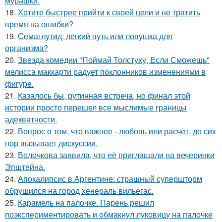
мурашки.
18.
Хотите быстрее прийти к своей цели и не тратить
время на ошибки?
19.
Семаглутид: легкий путь или ловушка для
организма?
20.
Звезда комедии "Поймай Толстуху, Если Сможешь"
мелисса маккарти радует поклонников изменениями в
фигуре.
21.
Казалось бы, рутинная встреча, но финал этой
истории просто перешел все мыслимые границы
адекватности.
22.
Вопрос о том, что важнее - любовь или расчёт, до сих
пор вызывает дискуссии.
23.
Волочкова заявила, что её приглашали на вечеринки
Эпштейна.
24.
Апокалипсис в Аргентине: страшный супершторм
обрушился на город хенераль вильегас.
25.
Карамель на палочке. Парень решил
поэкспериментировать и обмакнул луковицу на палочке