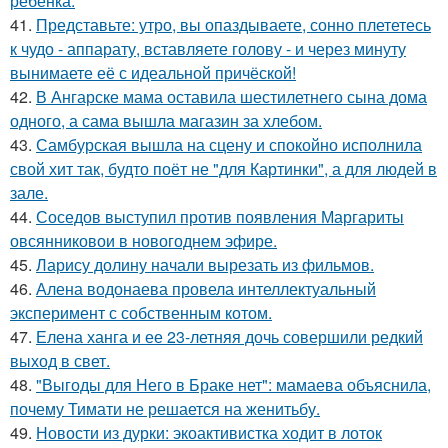
ребенка.
41.
Представьте: утро, вы опаздываете, сонно плететесь
к чудо - аппарату, вставляете голову - и через минуту
вынимаете её с идеальной причёской!
42.
В Ангарске мама оставила шестилетнего сына дома
одного, а сама вышла магазин за хлебом.
43.
Самбурская вышла на сцену и спокойно исполнила
свой хит так, будто поёт не "для Картинки", а для людей в
зале.
44.
Соседов выступил против появления Маргариты
овсянниковои в новогоднем эфире.
45.
Ларису долину начали вырезать из фильмов.
46.
Алена водонаева провела интеллектуальный
эксперимент с собственным котом.
47.
Елена ханга и ее 23-летняя дочь совершили редкий
выход в свет.
48.
"Выгоды для Него в Браке нет": мамаева объяснила,
почему Тимати не решается на женитьбу.
49.
Новости из дурки: экоактивистка ходит в лоток