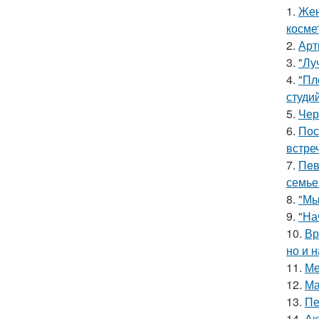
1.
Жен
косме
2.
Арт
3.
"Лу
4.
"Пл
студи
5.
Чер
6.
Пос
встреч
7.
Пeв
семье
8.
"Мы
9.
"На
10.
Вр
но и 
11.
Ме
12.
Ма
13.
Пе
14.
Ак