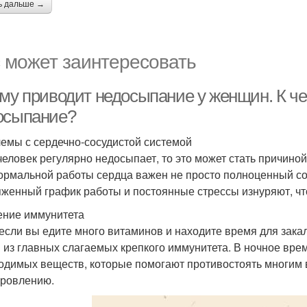
ь дальше →
 может заинтересовать
ему приводит недосыпание у женщин. К ч
осыпание?
емы с сердечно-сосудистой системой
человек регулярно недосыпает, то это может стать причино
ормальной работы сердца важен не просто полноценный сон
женный график работы и постоянные стрессы изнуряют, что
ние иммунитета
если вы едите много витаминов и находите время для зак
 из главных слагаемых крепкого иммунитета. В ночное вр
одимых веществ, которые помогают противостоять многим 
ровлению.