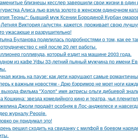
аменитые близнецы кесслер завершили свои жизни в один и 
гуристка Алиса лью взяла золото в женском одиночном кат
опия Теоны": бывший муж Ксении Бородиной Курбан омаров
-Летняя Виктория галустян, кажется, проживает свою лучшу
то ужасающе и разрушительно!
тьяна Буланова поделилась подробностями о том, как ее 
сотрудничество с ней после 20 лет работы.
ллионер голливуда, который ездит на машине 2003 года.
одном из кафе Уфы 33-летний пьяный мужчина по имени Евг
мы.
чная жизнь на паузе: как дети нарушают самые романтичны
перь к важным новостям - Дрю бэрримор не моет ноги каждый
 выхода фильма "Холоп" имя актрисы ольги дибцевой знал
а Кошкина: звезда комедийного кино и театра, чья пленител
желина Джоли продаёт особняк в Лос-анджелесе и навсегд
дер журналу People.
ловко он придумал это!
рень решил сходить на свиданку с милфой в боевом наряде
иты.