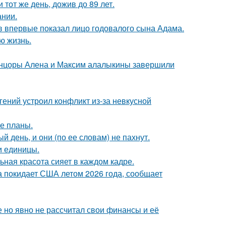
тот же день, дожив до 89 лет.
ании.
 впервые показал лицо годовалого сына Адама.
ю жизнь.
танцоры Алена и Максим алалыкины завершили
ений устроил конфликт из-за невкусной
е планы.
 день, и они (по ее словам) не пахнут.
и единицы.
ьная красота сияет в каждом кадре.
а покидает США летом 2026 года, сообщает
 но явно не рассчитал свои финансы и её