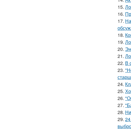
15.
Ло
16.
Пр
17.
На
обсуж
18.
Ко
19.
Ло
20.
Эн
21.
Ло
22.
В 
23.
"Н
старш
24.
Кл
25.
Хо
26.
"О
27.
"Б
28.
Ни
29.
24
выбро