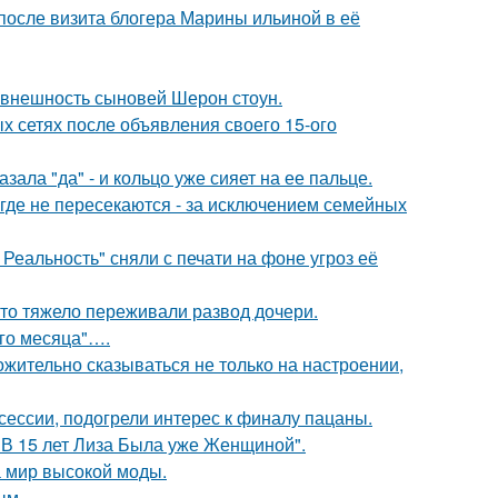
после визита блогера Марины ильиной в её
 внешность сыновей Шерон стоун.
х сетях после объявления своего 15-ого
ала "да" - и кольцо уже сияет на ее пальце.
де не пересекаются - за исключением семейных
Реальность" сняли с печати на фоне угроз её
что тяжело переживали развод дочери.
ого месяца"….
жительно сказываться не только на настроении,
сессии, подогрели интерес к финалу пацаны.
"В 15 лет Лиза Была уже Женщиной".
 мир высокой моды.
ым.