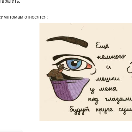
твратить.
 симптомам относятся: