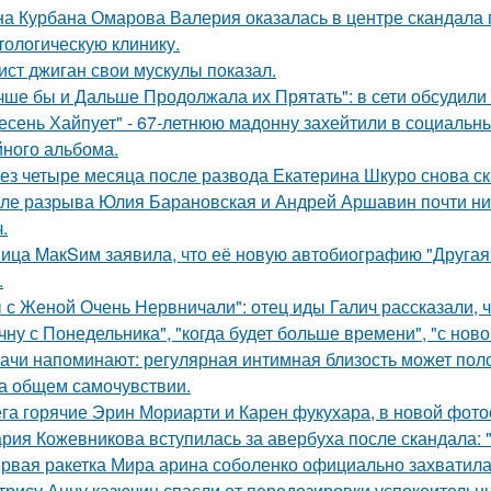
а Курбана Омарова Валерия оказалась в центре скандала 
тологическую клинику.
ист джиган свои мускулы показал.
чше бы и Дальше Продолжала их Прятать": в сети обсудили
есень Хайпует" - 67-летнюю мадонну захейтили в социальны
йного альбома.
ез четыре месяца после развода Екатерина Шкуро снова сказ
ле разрыва Юлия Барановская и Андрей Аршавин почти ниг
.
ица MакSим заявила, что её новую автобиографию "Другая 
.
 с Женой Очень Нервничали": отец иды Галич рассказали, 
чну с Понедельника", "когда будет больше времени", "с нов
ачи напоминают: регулярная интимная близость может поло
на общем самочувствии.
га горячие Эрин Мориарти и Карен фукухара, в новой фото
рия Кожевникова вступилась за авербуха после скандала: 
рвая ракетка Мира арина соболенко официально захватила
трису Анну казючиц спасли от передозировки успокоительн