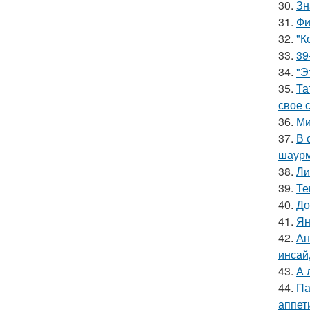
30.
Зн
31.
Фи
32.
"К
33.
39
34.
"Э
35.
Та
свое 
36.
Ми
37.
В 
шаур
38.
Ли
39.
Те
40.
До
41.
Ян
42.
Ан
инсай
43.
А 
44.
Па
аппет