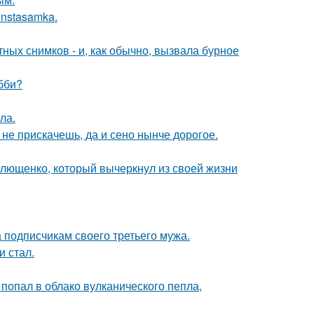
Instasamka.
ых снимков - и, как обычно, вызвала бурное
бби?
ла.
к не прискачешь, да и сено нынче дорогое.
Плющенко, который вычеркнул из своей жизни
 подписчикам своего третьего мужа.
и стал.
 попал в облако вулканического пепла,