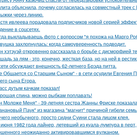
лита объяснила, почему согласилась на совместный трек с 
ыжки через линию.
стя ивлеева порадовала подписчиков новой серией эффектн
дение в соцсетях.
гда выкладываешь фото с вопросом "я похожа на Марго Ро
вушка захлопнулась: когда самоуверенность подводит.
н хэтэуэй откровенно рассказала о борьбе с дисморфией те
шадь за лям - это, конечно, жесткая база, но на ней в рести
сети обсуждают внешность 62-летнего Брэда питта.
е Общается со Старшим Сыном" - в сети осудили Евгения 
его сына Егора.
асс дутым качкам показал!
рошая спина, можно рыбкам поплавать!
н Моложе Меня" - 39-летняя сестра Жанны Фриске показала
анановый Паук" из магазина "магнит" причиной гибели семь
чего необычного, просто сидни Суини стала лицом клея.
 июня 1982 года лайнер, летевший из куала-лумпура в перт,
шенного неожиданно активировавшимся вулканом.