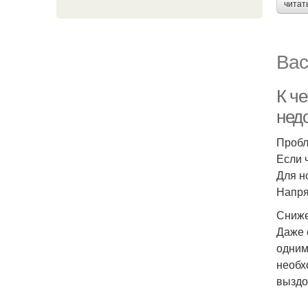
читат
Вас
К ч
нед
Пробл
Если 
Для н
Напря
Сниже
Даже 
одним
необх
выздо