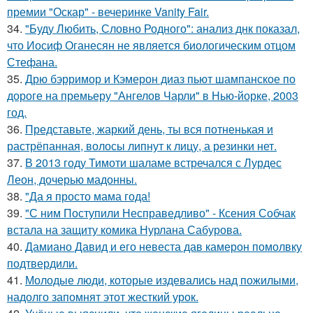
премии "Оскар" - вечеринке Vanity Fair.
34.
"Буду Любить, Словно Родного": анализ днк показал,
что Иосиф Оганесян не является биологическим отцом
Стефана.
35.
Дрю бэрримор и Кэмерон диаз пьют шампанское по
дороге на премьеру "Ангелов Чарли" в Нью-йорке, 2003
год.
36.
Представьте, жаркий день, ты вся потненькая и
растрёпанная, волосы липнут к лицу, а резинки нет.
37.
В 2013 году Тимоти шаламе встречался с Лурдес
Леон, дочерью мадонны.
38.
"Да я просто мама года!
39.
"С ним Поступили Несправедливо" - Ксения Собчак
встала на защиту комика Нурлана Сабурова.
40.
Дамиано Давид и его невеста дав камерон помолвку
подтвердили.
41.
Молодые люди, которые издевались над пожилыми,
надолго запомнят этот жесткий урок.