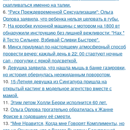
скапливаться именно на талии.
6.
"Риск Преждевременной Сексуализации": Ольга
Орлова заявила, что ребенка нельзя целовать в губы.
7.
На коробке кухонной машины с мотором на 1800 вт
обнаружили инструкцию без лишней вежливости: "Нах *
й Тесто Сильнее, Взбивай Сливки Быстрее".
8.
Минск придумал по-настоящему атмосферный способ
провести вечер: каждый день в 22: 00 стартуют ночные
сап - прогулки с яркой подсветкой.
9.
Девушка заявила, что нашла мышь в банке газировки,
но история обернулась неожиданным поворотом.
10.
15-Летняя девушка из Сингапура пришла на
открытый кастинг в модельное агентство вместе с
мамой.
11.
Этим летом Холли Берри исполнится 60 лет.
12.
Ольга Орлова трогательно обратилась к Жанне
Фриске в годовщину её смерти.
13.
"Мне Нравится, Когда мне Говорят Комплименты, но