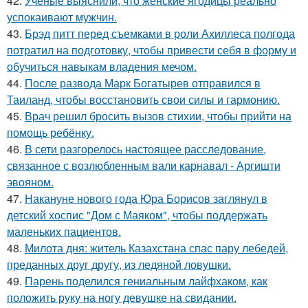
42.
Учёные выяснили, что женские ягодицы реально
успокаивают мужчин.
43.
Брэд питт перед съемками в роли Ахиллеса полгода
потратил на подготовку, чтобы привести себя в форму и
обучиться навыкам владения мечом.
44.
После развода Марк Богатырев отправился в
Таиланд, чтобы восстановить свои силы и гармонию.
45.
Врач решил бросить вызов стихии, чтобы прийти на
помощь ребёнку.
46.
В сети разгорелось настоящее расследование,
связанное с возлюбленным вали карнавал - Аргишти
эвояном.
47.
Накануне нового года Юра Борисов заглянул в
детский хоспис "Дом с Маяком", чтобы поддержать
маленьких пациентов.
48.
Милота дня: житель Казахстана спас пару лебедей,
преданных друг другу, из ледяной ловушки.
49.
Парень поделился гениальным лайфхаком, как
положить руку на ногу девушке на свидании.