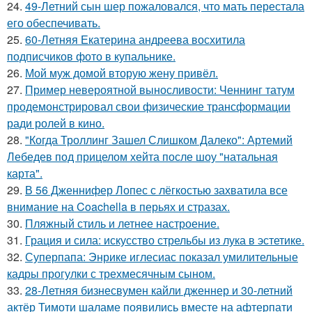
24.
49-Летний сын шер пожаловался, что мать перестала
его обеспечивать.
25.
60-Летняя Екатерина андреева восхитила
подписчиков фото в купальнике.
26.
Мой муж домой вторую жену привёл.
27.
Пример невероятной выносливости: Ченнинг татум
продемонстрировал свои физические трансформации
ради ролей в кино.
28.
"Когда Троллинг Зашел Слишком Далеко": Артемий
Лебедев под прицелом хейта после шоу "натальная
карта".
29.
В 56 Дженнифер Лопес с лёгкостью захватила все
внимание на Coachella в перьях и стразах.
30.
Пляжный стиль и летнее настроение.
31.
Грация и сила: искусство стрельбы из лука в эстетике.
32.
Суперпапа: Энрике иглесиас показал умилительные
кадры прогулки с трехмесячным сыном.
33.
28-Летняя бизнесвумен кайли дженнер и 30-летний
актёр Тимоти шаламе появились вместе на афтерпати