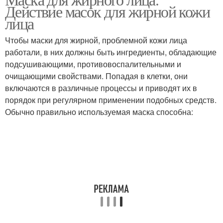
Кефирная маска
Маска из картофеля
Действие масок для жирной кожи
лица
Чтобы маски для жирной, проблемной кожи лица
Маска с
работали, в них должны быть ингредиенты, обладающие
лекарственными
Овсяная маска
подсушивающими, противовоспалительными и
травами
очищающими свойствами. Попадая в клетки, они
включаются в различные процессы и приводят их в
порядок при регулярном применении подобных средств.
Банановая маска
Маска на основе
Обычно правильно используемая маска способна:
Домашние маски
Натуральные маски
Маска для жирной кожи
Питательная маска