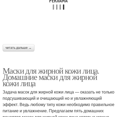
Маска из огурца
Маска на пиве
Тканевые маски
Маски с алоэ
читать дальше →
Маски для жирной кожи лица.
Домашние маски для жирной
Алоэ для кожи
Маска из алоэ
кожи лица
Задача масок для жирной кожи лица — оказать не только
подсушивающий и очищающий но и увлажняющий
эффект. Ведь любому типу кожи необходимо правильное
Маски для волос
Алоэ для лечения
питание и увлажнение. Предлагаем пять домашних
рецептов масок для жирной кожи лица которые можно