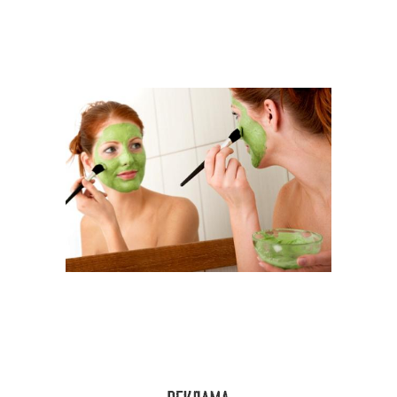
Питательные маски
Маски для увлажнения
Травяная маска
Морковная маска
Бананово-медовая
Молочная маска
маска
Яблочно-банановая
Маска с травами
маска