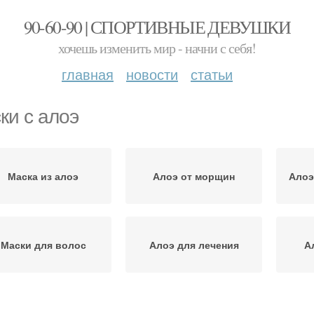
90-60-90 | СПОРТИВНЫЕ ДЕВУШКИ
хочешь изменить мир - начни с себя!
главная
новости
статьи
ки с алоэ
Маска из алоэ
Алоэ от морщин
Алоэ
Маски для волос
Алоэ для лечения
А
Алоэ для лица
Домашние маски