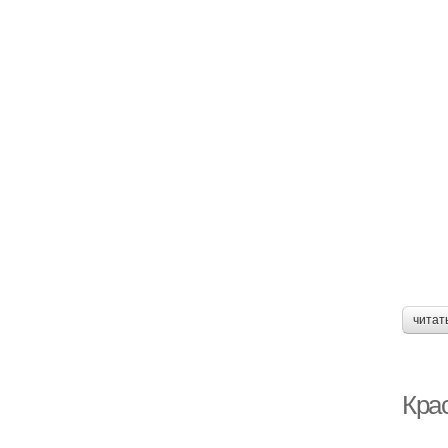
читат
Кра