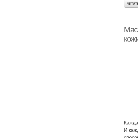
читат
Мас
кож
Кажда
И каж
спосо