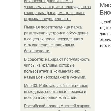
йоханссон одной из самых
Мас
узнаваемых актрис голливуда, но за
Био
глянцевым фасадом скрывалась
огромная неуверенность.
Целеб
тщате
Пышная посетительница парка
две н
развлечений устроила обсуждение
оконч
в соцсетях после неожиданного
того и
столкновения с правилами
безопасности.
В соцсетях набирают популярность
чипсы из крапивы, которые
пользователи в комментариях
называют неожиданно вкусными.
Мне 33. Работаю, люблю активные
выходные, спонтанные поездки и
вечера в хорошей компании.
Российский пловец Алексей жарков