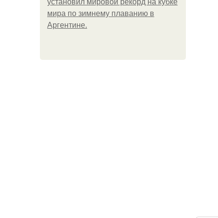
установил мировой рекорд на кубке
мира по зимнему плаванию в
Аргентине.