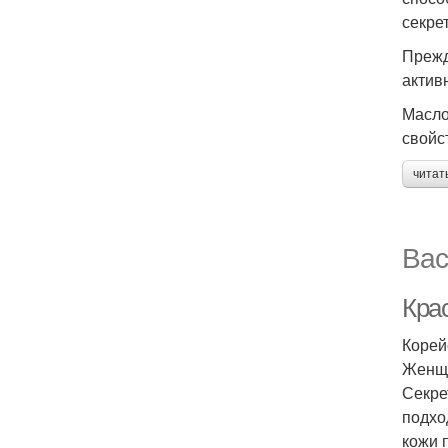
секрет
Прежд
актив
Масло
свойс
читат
Вас
Крас
Корей
Женщи
Секре
подхо
кожи 