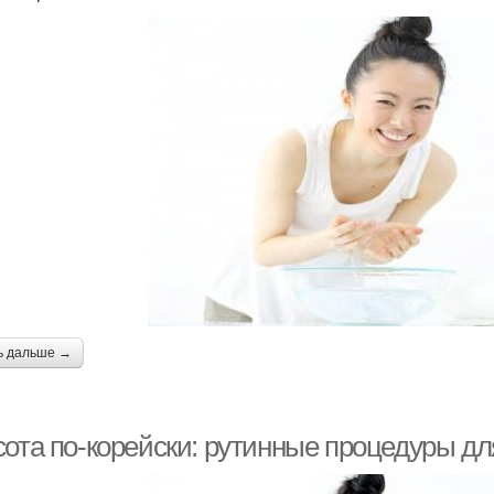
ь дальше →
сота по-корейски: рутинные процедуры д