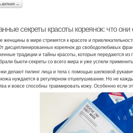
ь дальше →
анные секреты красоты кореянок: что они
е женщины в мире стремятся к красоте и привлекательности,
 От дисциплинированных кореянок до свободолюбивых фран
венные традиции и тайны красоты, которые передаются из п
брали бьюти-секреты со всего мира и уже успели применить 
нки делают пилинг лица и тела с помощью шелковой рукави
кожа нуждается в регулярном отшелушивании. Но не каждый
тва и вовсе способны травмировать кожу. Особенно если эт