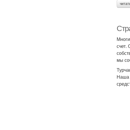
читат
Стр
Многи
счет.
собст
мы со
Турча
Наша 
средс