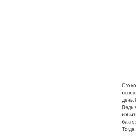
Его к
основ
день.
Ведь 
избыт
бакте
Тогда