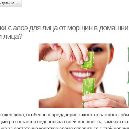
ь дальше →
ки с алоэ для лица от морщин в домашних
и лица?
я женщина, особенно в преддверие какого-то важного событ
дый раз остается недовольна своей внешность, замечая вс
бна за достаточно короткое время справиться с этой неприя