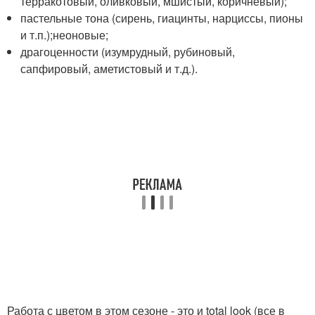
терракотовый, оливковый, мшистый, коричневый);
пастельные тона (сирень, гиацинты, нарциссы, пионы
и т.п.);неоновые;
драгоценности (изумрудный, рубиновый,
сапфировый, аметистовый и т.д.).
Работа с цветом в этом сезоне - это и total look (все в