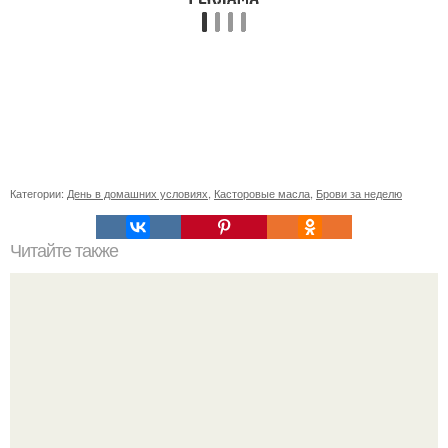
Категории:
День в домашних условиях
,
Касторовые масла
,
Брови за неделю
Читайте также
6 белковых салатиков для правильного ужина.