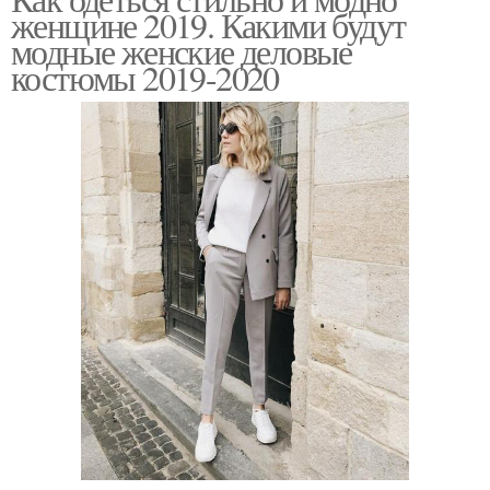
Мода для женщин
Осенний мода
женщине 2019. Какими будут
модные женские деловые
костюмы 2019-2020
Моды для женщин
Осенняя мода
Гардероб для женщины