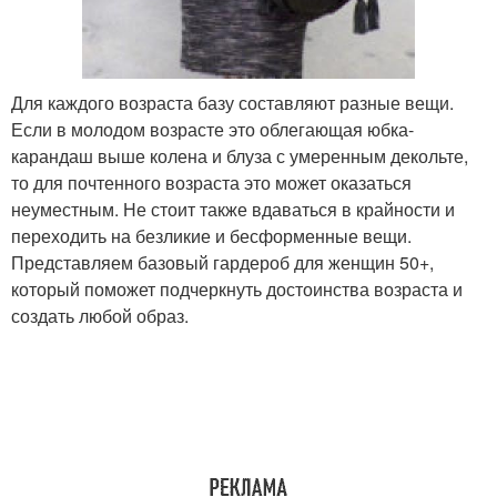
Для каждого возраста базу составляют разные вещи.
Гардероб от эвенлины
Хромченко для женщин
Если в молодом возрасте это облегающая юбка-
карандаш выше колена и блуза с умеренным декольте,
то для почтенного возраста это может оказаться
неуместным. Не стоит также вдаваться в крайности и
Зрелые женщины
Ветровки для женщин
переходить на безликие и бесформенные вещи.
Представляем базовый гардероб для женщин 50+,
который поможет подчеркнуть достоинства возраста и
создать любой образ.
Гардероб для полной
Стильный гардероб
женщины
Мода для пожилых
Моды для женщин
женщин