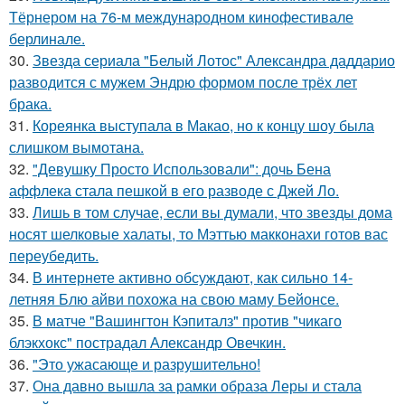
Тёрнером на 76-м международном кинофестивале
берлинале.
30.
Звезда сериала "Белый Лотос" Александра даддарио
разводится с мужем Эндрю формом после трёх лет
брака.
31.
Кореянка выступала в Макао, но к концу шоу была
слишком вымотана.
32.
"Девушку Просто Использовали": дочь Бена
аффлека стала пешкой в его разводе с Джей Ло.
33.
Лишь в том случае, если вы думали, что звезды дома
носят шелковые халаты, то Мэттью макконахи готов вас
переубедить.
34.
В интернете активно обсуждают, как сильно 14-
летняя Блю айви похожа на свою маму Бейонсе.
35.
В матче "Вашингтон Кэпиталз" против "чикаго
блэкхокс" пострадал Александр Овечкин.
36.
"Это ужасающе и разрушительно!
37.
Она давно вышла за рамки образа Леры и стала