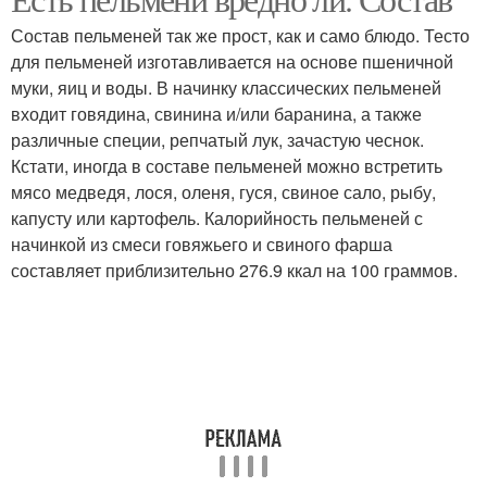
Отварные пельмени
Домашние пельмени
Состав пельменей так же прост, как и само блюдо. Тесто
для пельменей изготавливается на основе пшеничной
муки, яиц и воды. В начинку классических пельменей
входит говядина, свинина и/или баранина, а также
Пельмени для здоровья
Покупные пельмени
различные специи, репчатый лук, зачастую чеснок.
Кстати, иногда в составе пельменей можно встретить
мясо медведя, лося, оленя, гуся, свиное сало, рыбу,
капусту или картофель. Калорийность пельменей с
Пельмени на упаковке
Магазинные пельмени
начинкой из смеси говяжьего и свиного фарша
составляет приблизительно 276.9 ккал на 100 граммов.
Низкокалорийные
пельмени