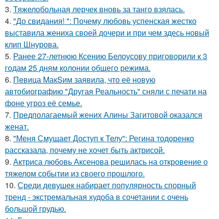
3.
Тяжелобольная лерчек вновь за танго взялась.
4.
"До свидания! ": Почему любовь успенская жестко
выставила жениха своей дочери и при чем здесь новый
клип Шнурова.
5.
Ранее 27-летнюю Ксению Белоусову приговорили к 3
годам 25 дням колонии общего режима.
6.
Пeвица MакSим заявила, что её новую
автобиографию "Другая Реальность" сняли с печати на
фоне угроз её семье.
7.
Предполагаемый жених Алины Загитовой оказался
женат.
8.
"Меня Смущает Доступ к Телу": Регина тодоренко
рассказала, почему не хочет быть актрисой.
9.
Актриса любовь Аксенова решилась на откровение о
тяжелом событии из своего прошлого.
10.
Среди девушек набирает популярность спорный
тренд - экстремальная худоба в сочетании с очень
большой грудью.