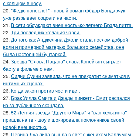
с кольцом в носу.
20.
"Федю понесло! " - новый роман фёдор Бондарчук
уже разрывает соцсети на части.
21.
В сети обсуждают внешность 62-летнего Брэда питта.
22.
Три последних желания чарли.
23.
До того как Анджелина Джоли стала послом доброй
воли и примерной матерью большого семейства, она
была настоящей бунтаркой.
24.
Звезда "Слова Пацана" слава Копейкин сыграет
басту в фильме о нем.
25.
Сидни Суини заявила, что не прекратит сниматься в
интимных сценах.
26.
Когда закон против чести идет.
27.
Брак Уилла Смита и Джады пинкетт - Смит распался
из-за публичного скандала.
28.
52-Летняя звезда "Другого Мира" и "ван хельсинга"
пришла на тв - шоу и шокировала поклонников своей
новой внешностью.
29.
Певица Дуа липа вышла в свет с женихом Каллумом