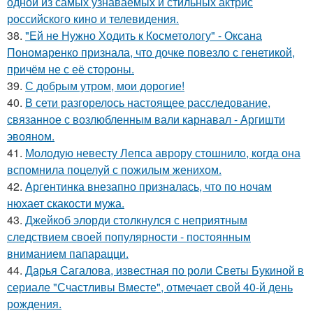
одной из самых узнаваемых и стильных актрис
российского кино и телевидения.
38.
"Ей не Нужно Ходить к Косметологу" - Оксана
Пономаренко признала, что дочке повезло с генетикой,
причём не с её стороны.
39.
С добрым утром, мои дорогие!
40.
В сети разгорелось настоящее расследование,
связанное с возлюбленным вали карнавал - Аргишти
эвояном.
41.
Молодую невесту Лепса аврору стошнило, когда она
вспомнила поцелуй с пожилым женихом.
42.
Аргентинка внезапно призналась, что по ночам
нюхает скакости мужа.
43.
Джейкоб элорди столкнулся с неприятным
следствием своей популярности - постоянным
вниманием папарацци.
44.
Дарья Сагалова, известная по роли Светы Букиной в
сериале "Счастливы Вместе", отмечает свой 40-й день
рождения.