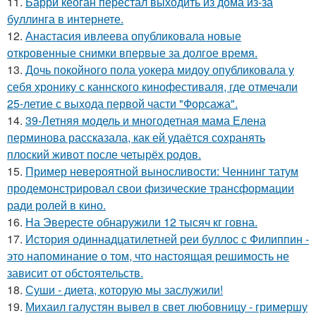
11.
Барри кеоган перестал выходить из дома из-за
буллинга в интернете.
12.
Анастасия ивлеева опубликовала новые
откровенные снимки впервые за долгое время.
13.
Дочь покойного пола уокера мидоу опубликовала у
себя хронику с каннского кинофестиваля, где отмечали
25-летие с выхода первой части "Форсажа".
14.
39-Летняя модель и многодетная мама Елена
перминова рассказала, как ей удаётся сохранять
плоский живот после четырёх родов.
15.
Пример невероятной выносливости: Ченнинг татум
продемонстрировал свои физические трансформации
ради ролей в кино.
16.
На Эвересте обнаружили 12 тысяч кг говна.
17.
История одиннадцатилетней реи буллос с Филиппин -
это напоминание о том, что настоящая решимость не
зависит от обстоятельств.
18.
Суши - диета, которую мы заслужили!
19.
Михаил галустян вывел в свет любовницу - гримершу