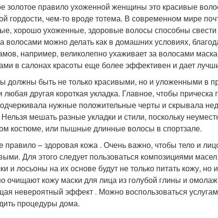
е золотое правило ухоженной женщины это красивые волос
ой гордости, чем-то вроде тотема. В современном мире по
ые, хорошо ухоженные, здоровые волосы способны свести с
за волосами можно делать как в домашних условиях, благод
амов, например, великолепно ухаживает за волосами маска 
ами в салонах красоты еще более эффективен и дает лучши
ы должны быть не только красивыми, но и уложенными в пр
 и любая другая короткая укладка. Главное, чтобы прическа
подчеркивала нужные положительные черты и скрывала нед
. Нельзя мешать разные укладки и стили, поскольку неумест
ом костюме, или пышные длинные волосы в спортзале.
е правило – здоровая кожа . Очень важно, чтобы тело и ли
выми. Для этого следует пользоваться композициями масел
ки и лосьоны на их основе будут не только питать кожу, но 
о очищают кожу маски для лица из голубой глины и омолаж
ая невероятный эффект . Можно воспользоваться услугами
дить процедуры дома.