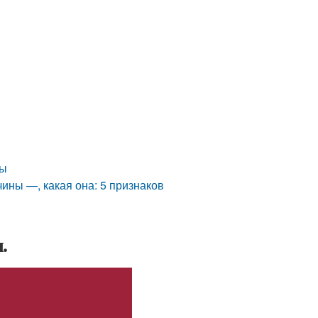
ты
ны —, какая она: 5 признаков
.