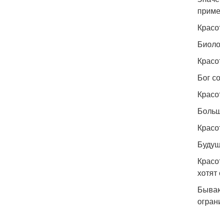
приме
Красот
Биоло
Красо
Бог с
Красо
Больш
Красо
Будущ
Красо
хотят
Бываю
огран