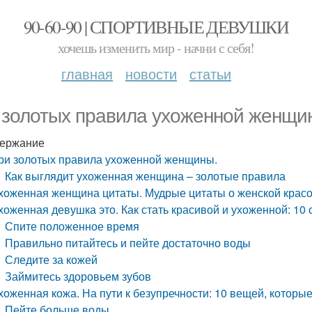
90-60-90 | СПОРТИВНЫЕ ДЕВУШКИ
хочешь изменить мир - начни с себя!
главная
новости
статьи
 золотых правила ухоженной женщи
ержание
ри золотых правила ухоженной женщины.
Как выглядит ухоженная женщина – золотые правила
хоженная женщина цитаты. Мудрые цитаты о женской красот
хоженная девушка это. Как стать красивой и ухоженной: 1
Спите положенное время
Правильно питайтесь и пейте достаточно воды
Следите за кожей
Займитесь здоровьем зубов
хоженная кожа. На пути к безупречности: 10 вещей, которы
Пейте больше воды