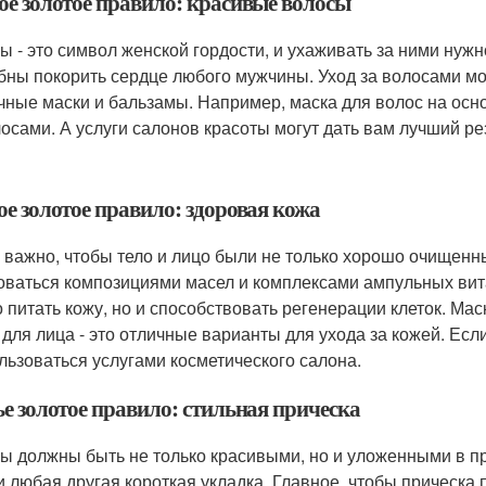
ое золотое правило: красивые волосы
ы - это символ женской гордости, и ухаживать за ними нуж
бны покорить сердце любого мужчины. Уход за волосами мо
чные маски и бальзамы. Например, маска для волос на осно
лосами. А услуги салонов красоты могут дать вам лучший ре
ое золотое правило: здоровая кожа
 важно, чтобы тело и лицо были не только хорошо очищенн
оваться композициями масел и комплексами ампульных вита
о питать кожу, но и способствовать регенерации клеток. Ма
 для лица - это отличные варианты для ухода за кожей. Есл
льзоваться услугами косметического салона.
ье золотое правило: стильная прическа
ы должны быть не только красивыми, но и уложенными в пр
 и любая другая короткая укладка. Главное, чтобы прическа