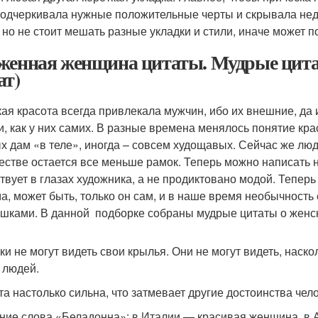
подчеркивала нужные положительные черты и скрывала нед
, но не стоит мешать разные укладки и стили, иначе может 
женная женщина цитаты. Мудрые цитат
ат)
ая красота всегда привлекала мужчин, ибо их внешние, да
и, как у них самих. В разные времена менялось понятие кр
х дам «в теле», иногда – совсем худощавых. Сейчас же люд
естве остается все меньше рамок. Теперь можно написать н
твует в глазах художника, а не продиктовано модой. Теперь 
ма, может быть, только он сам, и в наше время необычность
шками. В данной подборке собраны мудрые цитаты о женск
ки не могут видеть свои крылья. Они не могут видеть, наско
у людей.
та настолько сильна, что затмевает другие достоинства чел
ние слова «Беладонна»: в Италии — красивая женщина, в 