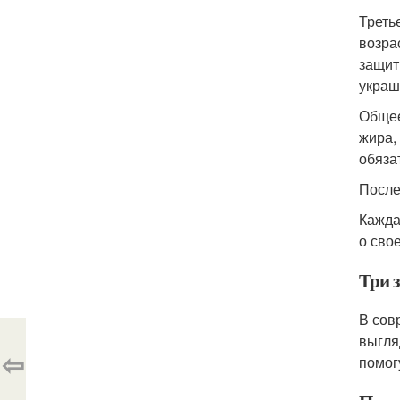
Треть
возра
защит
украш
Общее
жира,
обяза
После
Кажда
о сво
Три 
В сов
выгля
⇦
помог