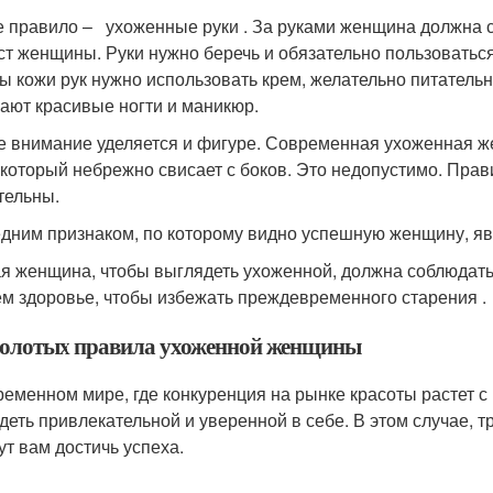
е правило – ухоженные руки . За руками женщина должна с
ст женщины. Руки нужно беречь и обязательно пользоватьс
ы кожи рук нужно использовать крем, желательно питатель
ают красивые ногти и маникюр.
 внимание уделяется и фигуре. Современная ухоженная же
 который небрежно свисает с боков. Это недопустимо. Пра
тельны.
дним признаком, по которому видно успешную женщину, явл
я женщина, чтобы выглядеть ухоженной, должна соблюдать 
ем здоровье, чтобы избежать преждевременного старения .
золотых правила ухоженной женщины
ременном мире, где конкуренция на рынке красоты растет 
деть привлекательной и уверенной в себе. В этом случае,
ут вам достичь успеха.