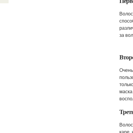
Перв
Волос
спосо
разли
за во
Втор
Очень
польз
тольк
маска
воспо
Трет
Волос
каре,