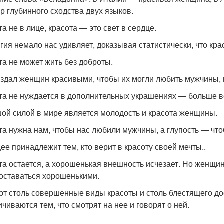
р глубинного сходства двух языков.
а не в лице, красота — это свет в сердце.
гия немало нас удивляет, доказывая статистически, что к
та не может жить без доброты.
оздал женщин красивыми, чтобы их могли любить мужчины, 
та не нуждается в дополнительных украшениях — больше вс
ой силой в мире является молодость и красота женщины.
та нужна нам, чтобы нас любили мужчины, а глупость — чт
ее принадлежит тем, кто верит в красоту своей мечты..
та остается, а хорошенькая внешность исчезает. Но женщи
 оставаться хорошенькими.
т столь совершенные виды красоты и столь блестящего дос
ичиваются тем, что смотрят на нее и говорят о ней.