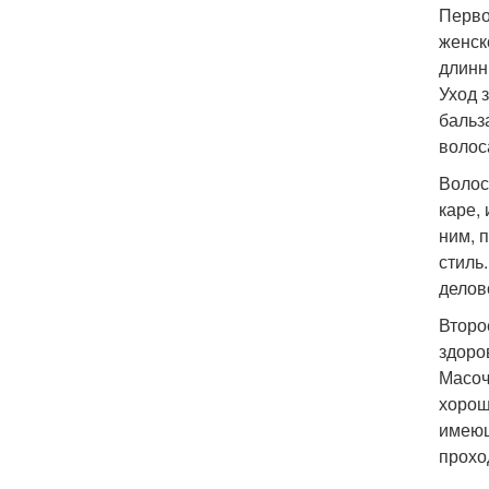
Перво
женск
длинн
Уход 
бальз
волос
Волос
каре,
ним, 
стиль
делов
Второ
здоро
Масоч
хорош
имеющ
прохо