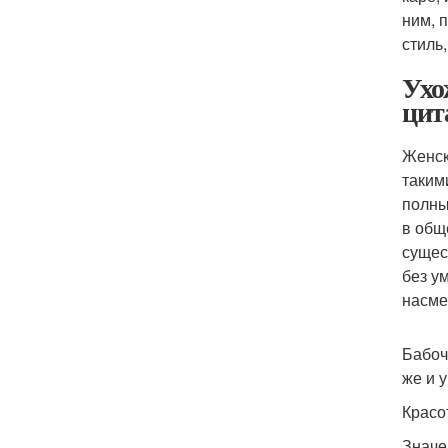
ним, 
стиль
Ухо
цит
Женск
таким
полны
в общ
сущес
без у
насме
Бабоч
же и 
Красо
Значе