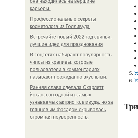
она находилась на вершине
карьеры.
Профессиональные секреты
косметолога из Голливуда
Встречайте новый 2022 год свиньи:
лучшие идеи для празднования
В соцсетях набирают популярность
чипсы из крапивы, которые
пользователи в комментариях
У
называют неожиданно вкусными.
У
Ранняя слава сделала Скарлетт
йоханссон одной из самых
узнаваемых актрис голливуда, но за
Три
глянцевым фасадом скрывалась
огромная неуверенность.