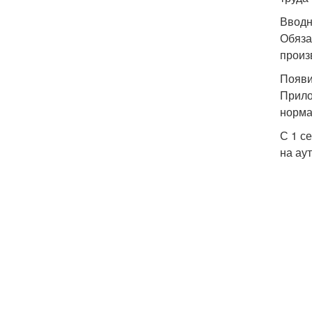
Вводн
Обяза
произ
Появи
Прило
норма
С 1 с
на аут