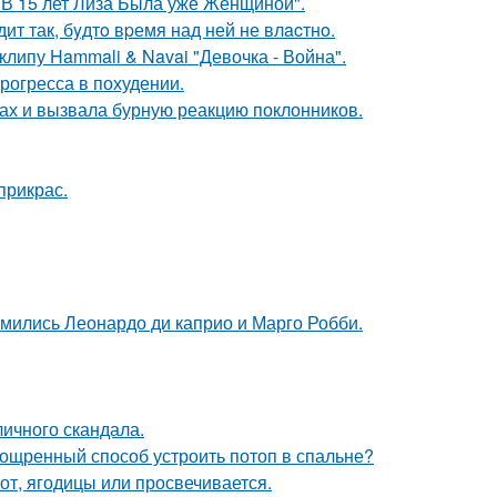
"В 15 лет Лиза Была уже Женщиной".
ит так, бyдтo вpемя над ней не влacтнo.
клипу Hammali & Navai "Девочка - Война".
рогресса в похудении.
ах и вызвала бурную реакцию поклонников.
прикрас.
комились Леонардо ди каприо и Марго Робби.
личного скандала.
зощренный способ устроить потоп в спальне?
от, ягодицы или просвечивается.