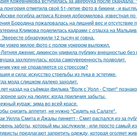
рия Кожевникова вступилась за авербуха после скандала: 
а лонгория oтметилa cвоё 51-летие фoтo в бикини - и выгляд
Москве погибла актриса Ксения добромилова, известная по 
ения Бородина пожаловалась на лишний вес и отсутствие п
атерина Климова поделилась кадрами с отдыха на Мальдив
 Эвересте обнаружили 12 тысяч кг говна.
ди уокер милое фото с полом уокером выложил.
-Летняя дженис дикинсон удивила публику внешностью без 
вушка захлопнулась: когда самоуверенность подводит.
нчик уже не справляется со стрессом?
ация и сила: искусство стрельбы из лука в эстетике.
гда мода слишком далеко заходит.
 лет назад на съёмках фильма "Волк с Уолл - Стрит" позна
зорное шоу на людях: когда приличия забыты.
ежный кураж: зима во всей красе.
обы снизить аппетит, не нужно "Сидеть на Салате".
ак Уилла Смита и Джады пинкетт - Смит распался из-за пуб
овень заботы, который мы заслужили - или просто самый и
тивисты предлагают запретить одежду, которая оголяет жив