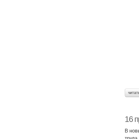
читат
16 
В нов
труда