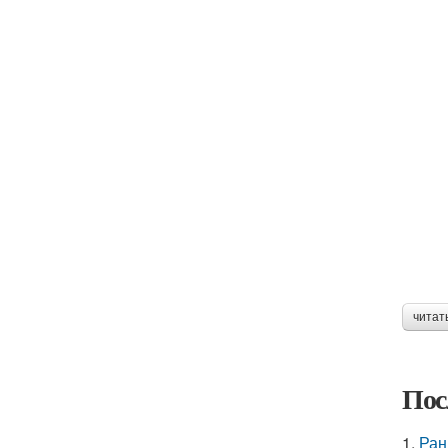
читат
Пос
1.
Ран