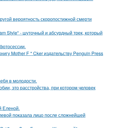
пругой вероятность скоропостижной смерти
m Style" - шуточный и абсурдный трек, который
фотосессии.
игу Mother F * Cker издательству Penguin Press
себя в молодости.
бии, это расстройства, при котором человек
й Еленой.
олевой показала лицо после сложнейшей