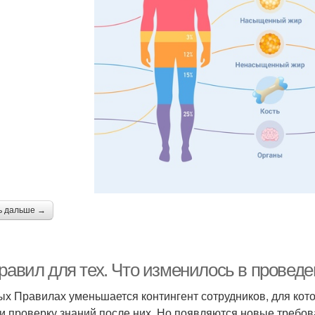
ь дальше →
правил для тех. Что изменилось в провед
ых Правилах уменьшается контингент сотрудников, для кот
 и проверку знаний после них. Но появляются новые требов