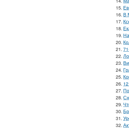
14.
Ма
15.
Ев
16.
В 
17.
Кс
18.
Ек
19.
На
20.
Ко
21.
71
22.
Ло
23.
Ви
24.
Гр
25.
Ко
26.
12
27.
По
28.
Сн
29.
Чт
30.
Бр
31.
Ур
32.
Ак