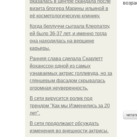
оказалась в центре скандала после
возра
визита блогера Марины ильиной в
её косметологическую клинику.
Когда беллуччи сыграла Клеопатру,
ей было 36-37 лет, и именно тогда
она находилась на вершине
карьеры.
Ранняя слава сделала Скарлетт
йоханссон одной из самых
узнаваемых актрис голливуда, но за
глянцевым фасадом скрывалась
огромная неуверенность.
В сети вирусится ролик под
трендом "Как мы Изменились за 20
лет".
читат
В сети продолжают обсуждать
изменения во внешности актрисы.