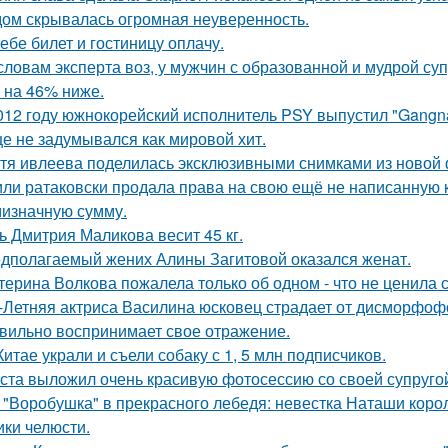
ом скрывалась огромная неуверенность.
тебе билет и гостиницу оплачу.
словам эксперта воз, у мужчин с образованной и мудрой су
 на 46% ниже.
012 году южнокорейский исполнитель PSY выпустил "Gangna
е не задумывался как мировой хит.
тя ивлеева поделилась эксклюзивными снимками из новой 
ли ратаковски продала права на свою ещё не написанную кн
мизначную сумму.
ь Дмитрия Маликова весит 45 кг.
дполагаемый жених Алины Загитовой оказался женат.
терина Волкова пожалела только об одном - что не ценила 
-Летняя актриса Василина юсковец страдает от дисморфофо
вильно воспринимает свое отражение.
Китае украли и съели собаку с 1, 5 млн подписчиков.
ста выложил очень красивую фотосессию со своей супруго
 "Воробушка" в прекрасного лебедя: невестка Наташи кор
ики челюсти.