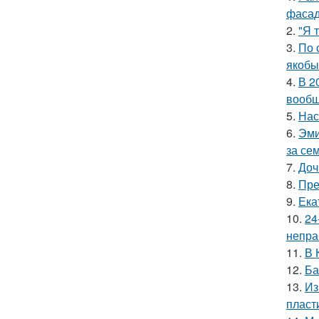
фасад
2.
"Я 
3.
По 
якобы
4.
В 2
вообщ
5.
Нас
6.
Эми
за се
7.
Доч
8.
Пре
9.
Ека
10.
24
непра
11.
В 
12.
Ба
13.
Из
пласт