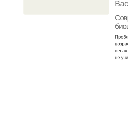
Вас
Сов
био
Пробл
возра
весах
не уч